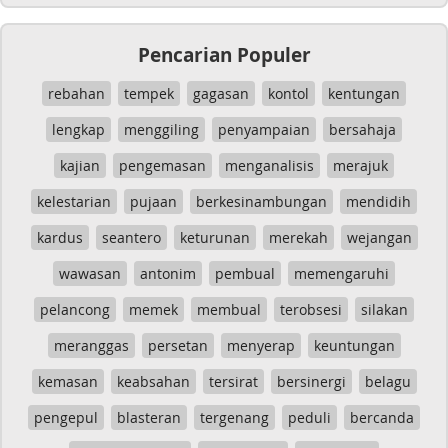
Pencarian Populer
rebahan
tempek
gagasan
kontol
kentungan
lengkap
menggiling
penyampaian
bersahaja
kajian
pengemasan
menganalisis
merajuk
kelestarian
pujaan
berkesinambungan
mendidih
kardus
seantero
keturunan
merekah
wejangan
wawasan
antonim
pembual
memengaruhi
pelancong
memek
membual
terobsesi
silakan
meranggas
persetan
menyerap
keuntungan
kemasan
keabsahan
tersirat
bersinergi
belagu
pengepul
blasteran
tergenang
peduli
bercanda