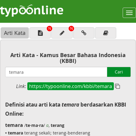
To
na
N
N
Arti Kata
Arti Kata - Kamus Besar Bahasa Indonesia
(KBBI)
Cari
Link
:
https://typoonline.com/kbbi/temara
Definisi atau arti kata
temara
berdasarkan KBBI
Online:
temara
/
te·ma·ra
/
a
,
terang
• temara
terang sekali; terang-benderang