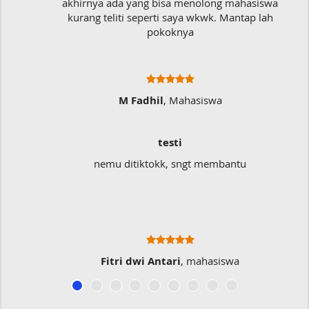
akhirnya ada yang bisa menolong mahasiswa
kurang teliti seperti saya wkwk. Mantap lah
pokoknya
M Fadhil
, Mahasiswa
testi
nemu ditiktokk, sngt membantu
Fitri dwi Antari
, mahasiswa