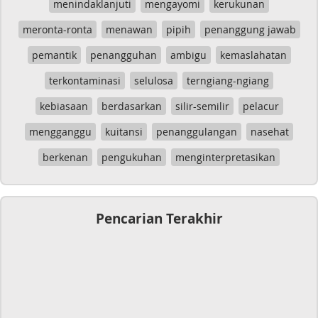
menindaklanjuti
mengayomi
kerukunan
meronta-ronta
menawan
pipih
penanggung jawab
pemantik
penangguhan
ambigu
kemaslahatan
terkontaminasi
selulosa
terngiang-ngiang
kebiasaan
berdasarkan
silir-semilir
pelacur
mengganggu
kuitansi
penanggulangan
nasehat
berkenan
pengukuhan
menginterpretasikan
Pencarian Terakhir