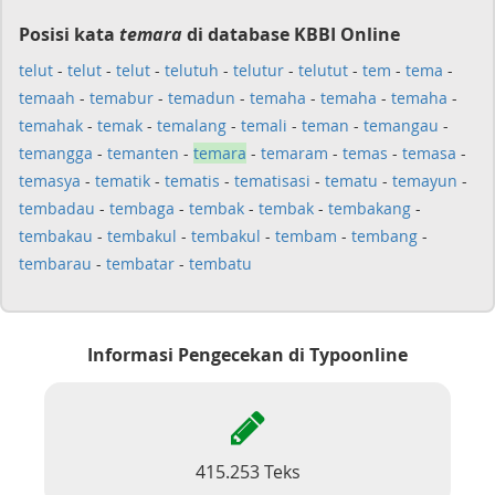
Posisi kata
temara
di database KBBI Online
telut
-
telut
-
telut
-
telutuh
-
telutur
-
telutut
-
tem
-
tema
-
temaah
-
temabur
-
temadun
-
temaha
-
temaha
-
temaha
-
temahak
-
temak
-
temalang
-
temali
-
teman
-
temangau
-
temangga
-
temanten
-
temara
-
temaram
-
temas
-
temasa
-
temasya
-
tematik
-
tematis
-
tematisasi
-
tematu
-
temayun
-
tembadau
-
tembaga
-
tembak
-
tembak
-
tembakang
-
tembakau
-
tembakul
-
tembakul
-
tembam
-
tembang
-
tembarau
-
tembatar
-
tembatu
Informasi Pengecekan di Typoonline
415.253 Teks