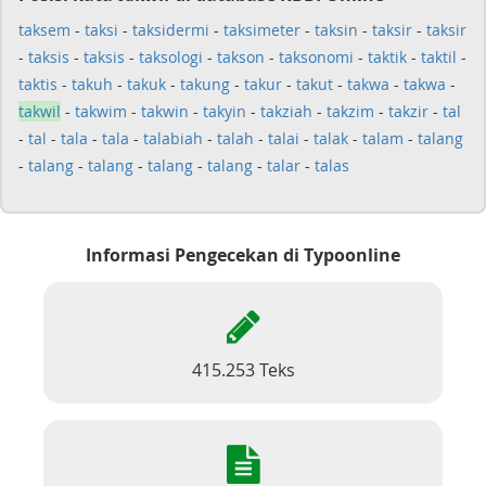
taksem
-
taksi
-
taksidermi
-
taksimeter
-
taksin
-
taksir
-
taksir
-
taksis
-
taksis
-
taksologi
-
takson
-
taksonomi
-
taktik
-
taktil
-
taktis
-
takuh
-
takuk
-
takung
-
takur
-
takut
-
takwa
-
takwa
-
takwil
-
takwim
-
takwin
-
takyin
-
takziah
-
takzim
-
takzir
-
tal
-
tal
-
tala
-
tala
-
talabiah
-
talah
-
talai
-
talak
-
talam
-
talang
-
talang
-
talang
-
talang
-
talang
-
talar
-
talas
Informasi Pengecekan di Typoonline
415.253 Teks