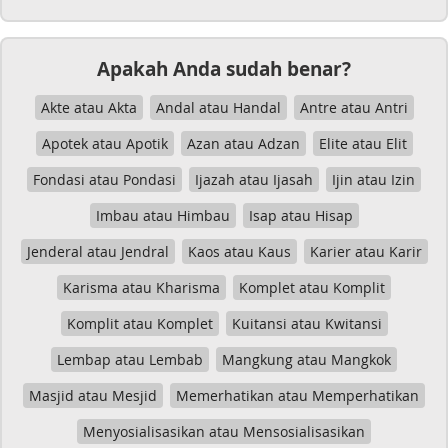
Apakah Anda sudah benar?
Akte atau Akta
Andal atau Handal
Antre atau Antri
Apotek atau Apotik
Azan atau Adzan
Elite atau Elit
Fondasi atau Pondasi
Ijazah atau Ijasah
Ijin atau Izin
Imbau atau Himbau
Isap atau Hisap
Jenderal atau Jendral
Kaos atau Kaus
Karier atau Karir
Karisma atau Kharisma
Komplet atau Komplit
Komplit atau Komplet
Kuitansi atau Kwitansi
Lembap atau Lembab
Mangkung atau Mangkok
Masjid atau Mesjid
Memerhatikan atau Memperhatikan
Menyosialisasikan atau Mensosialisasikan