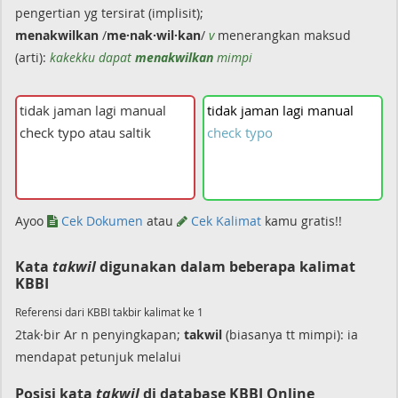
pengertian yg tersirat (implisit);
menakwilkan
/
me·nak·wil·kan
/
v
menerangkan maksud
(arti):
kakekku dapat
menakwilkan
mimpi
tidak
jaman
lagi
manual
check
typo
Ayoo
Cek Dokumen
atau
Cek Kalimat
kamu gratis!!
Kata
takwil
digunakan dalam beberapa kalimat
KBBI
Referensi dari KBBI takbir kalimat ke 1
2tak·bir Ar n penyingkapan;
takwil
(biasanya tt mimpi): ia
mendapat petunjuk melalui
Posisi kata
takwil
di database KBBI Online