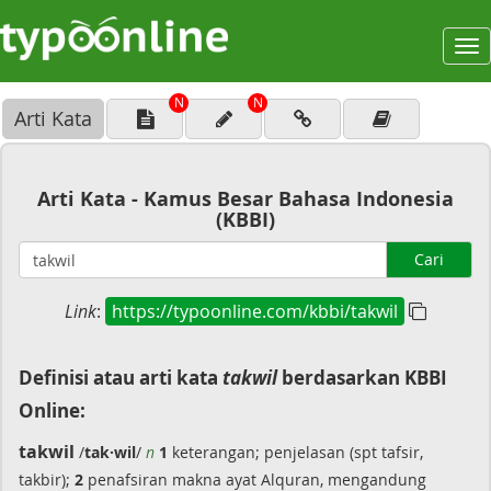
To
na
N
N
Arti Kata
Arti Kata - Kamus Besar Bahasa Indonesia
(KBBI)
Cari
Link
:
https://typoonline.com/kbbi/takwil
Definisi atau arti kata
takwil
berdasarkan KBBI
Online:
takwil
/
tak·wil
/
n
1
keterangan; penjelasan (spt tafsir,
takbir);
2
penafsiran makna ayat Alquran, mengandung