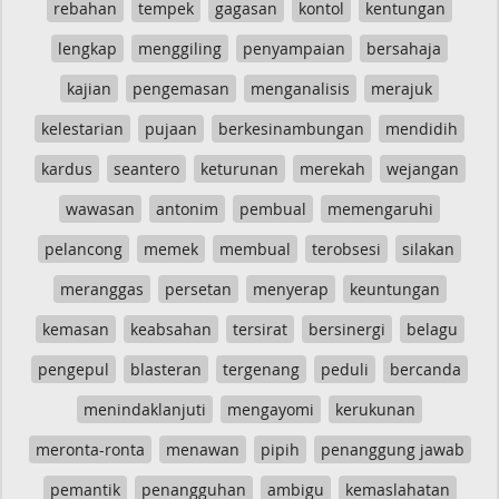
rebahan
tempek
gagasan
kontol
kentungan
lengkap
menggiling
penyampaian
bersahaja
kajian
pengemasan
menganalisis
merajuk
kelestarian
pujaan
berkesinambungan
mendidih
kardus
seantero
keturunan
merekah
wejangan
wawasan
antonim
pembual
memengaruhi
pelancong
memek
membual
terobsesi
silakan
meranggas
persetan
menyerap
keuntungan
kemasan
keabsahan
tersirat
bersinergi
belagu
pengepul
blasteran
tergenang
peduli
bercanda
menindaklanjuti
mengayomi
kerukunan
meronta-ronta
menawan
pipih
penanggung jawab
pemantik
penangguhan
ambigu
kemaslahatan