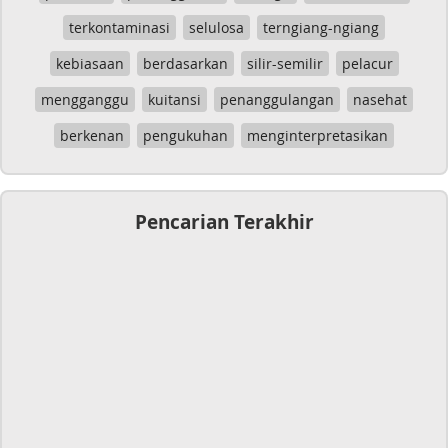
terkontaminasi
selulosa
terngiang-ngiang
kebiasaan
berdasarkan
silir-semilir
pelacur
mengganggu
kuitansi
penanggulangan
nasehat
berkenan
pengukuhan
menginterpretasikan
Pencarian Terakhir