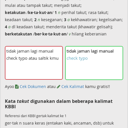
mulai atau tampak takut; menjadi takut;
ketakutan
/
ke·ta·kut·an
/
1
n
perihal takut; rasa takut;
keadaan takut;
2
n
keseganan;
3
a
kekhawatiran; kegelisahan;
4
a
dl keadaan takut; menderita takut (khawatir gelisah);
berketakutan
/
ber·ke·ta·kut·an
/
v
hilang keberanian
tidak
jaman
lagi
manual
check
typo
Ayoo
Cek Dokumen
atau
Cek Kalimat
kamu gratis!!
Kata
takut
digunakan dalam beberapa kalimat
KBBI
Referensi dari KBBI gertak kalimat ke 1
ger·tak n suara keras (entakan kaki, ancaman, dsb) untuk