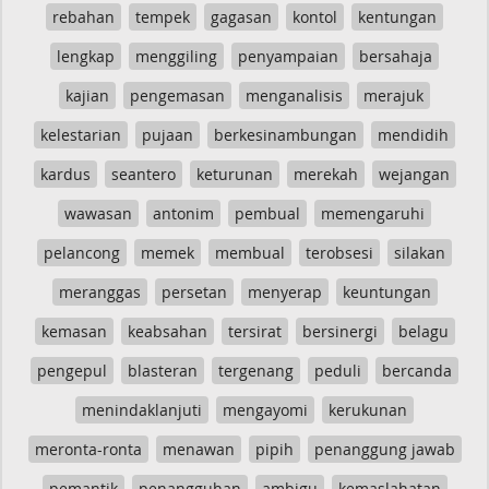
rebahan
tempek
gagasan
kontol
kentungan
lengkap
menggiling
penyampaian
bersahaja
kajian
pengemasan
menganalisis
merajuk
kelestarian
pujaan
berkesinambungan
mendidih
kardus
seantero
keturunan
merekah
wejangan
wawasan
antonim
pembual
memengaruhi
pelancong
memek
membual
terobsesi
silakan
meranggas
persetan
menyerap
keuntungan
kemasan
keabsahan
tersirat
bersinergi
belagu
pengepul
blasteran
tergenang
peduli
bercanda
menindaklanjuti
mengayomi
kerukunan
meronta-ronta
menawan
pipih
penanggung jawab
pemantik
penangguhan
ambigu
kemaslahatan