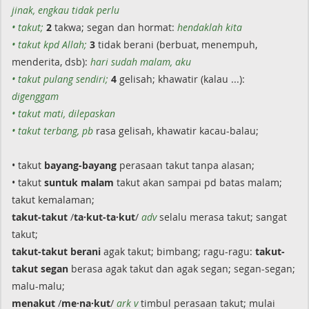
jinak, engkau tidak perlu
• takut;
2
takwa; segan dan hormat:
hendaklah kita
• takut kpd Allah;
3
tidak berani (berbuat, menempuh,
menderita, dsb):
hari sudah malam, aku
• takut pulang sendiri;
4
gelisah; khawatir (kalau ...):
digenggam
• takut mati, dilepaskan
• takut terbang, pb
rasa gelisah, khawatir kacau-balau;
• takut
bayang-bayang
perasaan takut tanpa alasan;
• takut
suntuk malam
takut akan sampai pd batas malam;
takut kemalaman;
takut-takut
/
ta·kut-ta·kut
/
adv
selalu merasa takut; sangat
takut;
takut-takut
berani
agak takut; bimbang; ragu-ragu:
takut-
takut
segan
berasa agak takut dan agak segan; segan-segan;
malu-malu;
menakut
/
me·na·kut
/
ark v
timbul perasaan takut; mulai