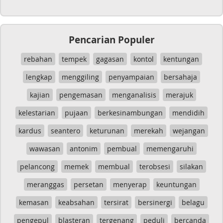
Pencarian Populer
rebahan
tempek
gagasan
kontol
kentungan
lengkap
menggiling
penyampaian
bersahaja
kajian
pengemasan
menganalisis
merajuk
kelestarian
pujaan
berkesinambungan
mendidih
kardus
seantero
keturunan
merekah
wejangan
wawasan
antonim
pembual
memengaruhi
pelancong
memek
membual
terobsesi
silakan
meranggas
persetan
menyerap
keuntungan
kemasan
keabsahan
tersirat
bersinergi
belagu
pengepul
blasteran
tergenang
peduli
bercanda