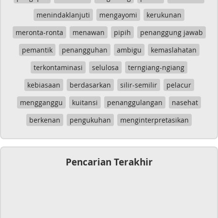
menindaklanjuti
mengayomi
kerukunan
meronta-ronta
menawan
pipih
penanggung jawab
pemantik
penangguhan
ambigu
kemaslahatan
terkontaminasi
selulosa
terngiang-ngiang
kebiasaan
berdasarkan
silir-semilir
pelacur
mengganggu
kuitansi
penanggulangan
nasehat
berkenan
pengukuhan
menginterpretasikan
Pencarian Terakhir