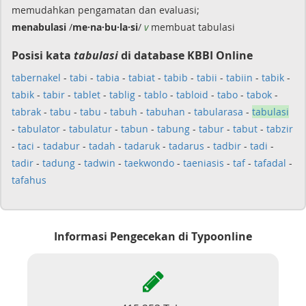
memudahkan pengamatan dan evaluasi;
menabulasi
/
me·na·bu·la·si
/
v
membuat tabulasi
Posisi kata
tabulasi
di database KBBI Online
tabernakel
-
tabi
-
tabia
-
tabiat
-
tabib
-
tabii
-
tabiin
-
tabik
-
tabik
-
tabir
-
tablet
-
tablig
-
tablo
-
tabloid
-
tabo
-
tabok
-
tabrak
-
tabu
-
tabu
-
tabuh
-
tabuhan
-
tabularasa
-
tabulasi
-
tabulator
-
tabulatur
-
tabun
-
tabung
-
tabur
-
tabut
-
tabzir
-
taci
-
tadabur
-
tadah
-
tadaruk
-
tadarus
-
tadbir
-
tadi
-
tadir
-
tadung
-
tadwin
-
taekwondo
-
taeniasis
-
taf
-
tafadal
-
tafahus
Informasi Pengecekan di Typoonline