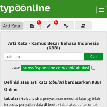
To
na
N
N
Arti Kata
Arti Kata - Kamus Besar Bahasa Indonesia
(KBBI)
Cari
Link
:
https://typoonline.com/kbbi/tabulasi
Definisi atau arti kata
tabulasi
berdasarkan KBBI
Online:
tabulasi
/
ta·bu·la·si
/
n
penyusunan menurut lajur yg telah
tersedia; penyajian data dl bentuk tabel atau daftar untuk