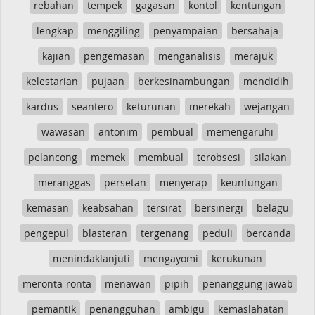
rebahan
tempek
gagasan
kontol
kentungan
lengkap
menggiling
penyampaian
bersahaja
kajian
pengemasan
menganalisis
merajuk
kelestarian
pujaan
berkesinambungan
mendidih
kardus
seantero
keturunan
merekah
wejangan
wawasan
antonim
pembual
memengaruhi
pelancong
memek
membual
terobsesi
silakan
meranggas
persetan
menyerap
keuntungan
kemasan
keabsahan
tersirat
bersinergi
belagu
pengepul
blasteran
tergenang
peduli
bercanda
menindaklanjuti
mengayomi
kerukunan
meronta-ronta
menawan
pipih
penanggung jawab
pemantik
penangguhan
ambigu
kemaslahatan