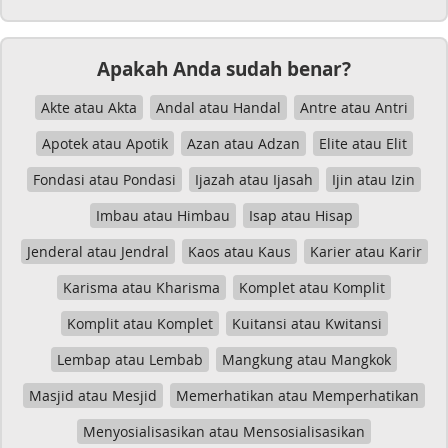
Apakah Anda sudah benar?
Akte atau Akta
Andal atau Handal
Antre atau Antri
Apotek atau Apotik
Azan atau Adzan
Elite atau Elit
Fondasi atau Pondasi
Ijazah atau Ijasah
Ijin atau Izin
Imbau atau Himbau
Isap atau Hisap
Jenderal atau Jendral
Kaos atau Kaus
Karier atau Karir
Karisma atau Kharisma
Komplet atau Komplit
Komplit atau Komplet
Kuitansi atau Kwitansi
Lembap atau Lembab
Mangkung atau Mangkok
Masjid atau Mesjid
Memerhatikan atau Memperhatikan
Menyosialisasikan atau Mensosialisasikan