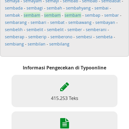
semaya
-
semayam
-
semayi
-
sembab
-
sembab
-
sembabat
-
sembada
-
sembagi
-
sembah
-
sembahyang
-
sembai
-
sembak
-
sembam
-
sembam
-
sembam
-
sembap
-
sembar
-
sembarang
-
sembari
-
sembat
-
sembawang
-
sembayan
-
sembelih
-
sembelit
-
sembelit
-
sember
-
semberani
-
semberap
-
semberip
-
semberono
-
sembesi
-
sembeta
-
sembiang
-
sembilan
-
sembilang
Informasi Pengecekan di Typoonline
415.253 Teks