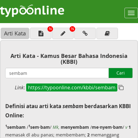
To
na
N
N
Arti Kata
Arti Kata - Kamus Besar Bahasa Indonesia
(KBBI)
Cari
Link
:
https://typoonline.com/kbbi/sembam
Definisi atau arti kata
sembam
berdasarkan KBBI
Online:
1
1
sembam
/
sem·bam
/
Mk,
menyembam
/
me·nyem·bam
/
v
1
memasak dl abu panas; membembam;
2
memanggang