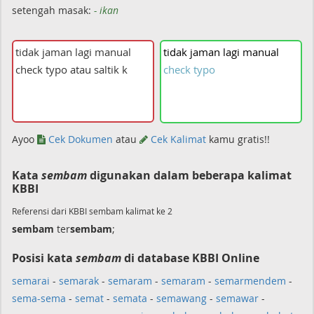
setengah masak:
- ikan
tidak
jaman
lagi
manual
check
typo
Ayoo
Cek Dokumen
atau
Cek Kalimat
kamu gratis!!
Kata
sembam
digunakan dalam beberapa kalimat
KBBI
Referensi dari KBBI sembam kalimat ke 2
sembam
ter
sembam
;
Posisi kata
sembam
di database KBBI Online
semarai
-
semarak
-
semaram
-
semaram
-
semarmendem
-
sema-sema
-
semat
-
semata
-
semawang
-
semawar
-