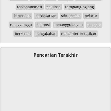
terkontaminasi
selulosa
terngiang-ngiang
kebiasaan
berdasarkan
silir-semilir
pelacur
mengganggu
kuitansi
penanggulangan
nasehat
berkenan
pengukuhan
menginterpretasikan
Pencarian Terakhir