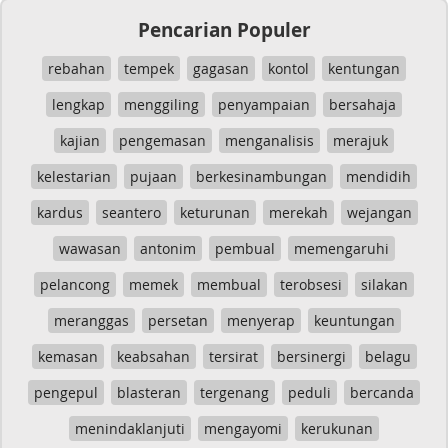
Pencarian Populer
rebahan
tempek
gagasan
kontol
kentungan
lengkap
menggiling
penyampaian
bersahaja
kajian
pengemasan
menganalisis
merajuk
kelestarian
pujaan
berkesinambungan
mendidih
kardus
seantero
keturunan
merekah
wejangan
wawasan
antonim
pembual
memengaruhi
pelancong
memek
membual
terobsesi
silakan
meranggas
persetan
menyerap
keuntungan
kemasan
keabsahan
tersirat
bersinergi
belagu
pengepul
blasteran
tergenang
peduli
bercanda
menindaklanjuti
mengayomi
kerukunan