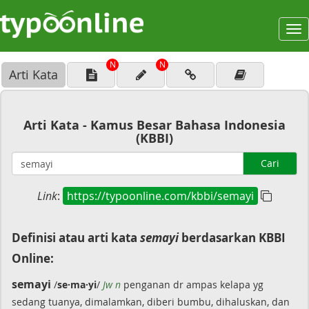
To
na
N
N
Arti Kata
Arti Kata - Kamus Besar Bahasa Indonesia
(KBBI)
Cari
Link
:
https://typoonline.com/kbbi/semayi
Definisi atau arti kata
semayi
berdasarkan KBBI
Online:
semayi
/
se·ma·yi
/
Jw n
penganan dr ampas kelapa yg
sedang tuanya, dimalamkan, diberi bumbu, dihaluskan, dan