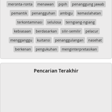
meronta-ronta
menawan
pipih
penanggung jawab
pemantik
penangguhan
ambigu
kemaslahatan
terkontaminasi
selulosa
terngiang-ngiang
kebiasaan
berdasarkan
silir-semilir
pelacur
mengganggu
kuitansi
penanggulangan
nasehat
berkenan
pengukuhan
menginterpretasikan
Pencarian Terakhir