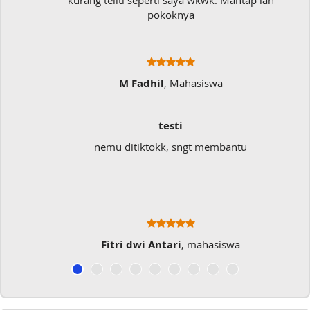
kurang teliti seperti saya wkwk. Mantap lah
pokoknya
M Fadhil
, Mahasiswa
testi
nemu ditiktokk, sngt membantu
Fitri dwi Antari
, mahasiswa