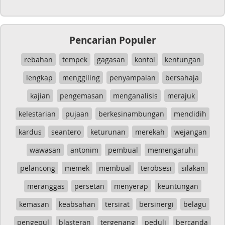
Pencarian Populer
rebahan
tempek
gagasan
kontol
kentungan
lengkap
menggiling
penyampaian
bersahaja
kajian
pengemasan
menganalisis
merajuk
kelestarian
pujaan
berkesinambungan
mendidih
kardus
seantero
keturunan
merekah
wejangan
wawasan
antonim
pembual
memengaruhi
pelancong
memek
membual
terobsesi
silakan
meranggas
persetan
menyerap
keuntungan
kemasan
keabsahan
tersirat
bersinergi
belagu
pengepul
blasteran
tergenang
peduli
bercanda