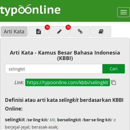
To
na
N
N
Arti Kata
Arti Kata - Kamus Besar Bahasa Indonesia
(KBBI)
Cari
Link
:
https://typoonline.com/kbbi/selingkit
Definisi atau arti kata
selingkit
berdasarkan KBBI
Online:
selingkit
/
se·ling·kit
/
Mk,
berselingkit
/
ber·se·ling·kit
/
a
berjejal-jejal; berasak-asak;