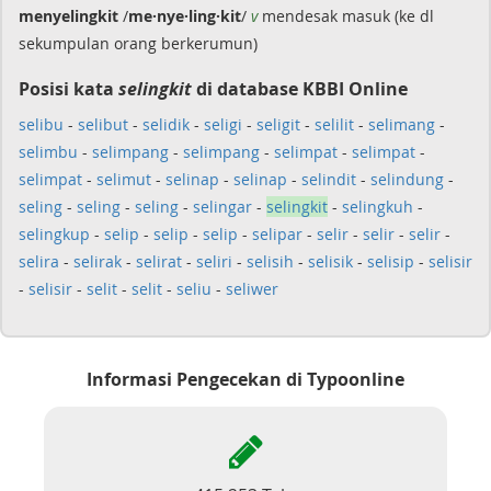
menyelingkit
/
me·nye·ling·kit
/
v
mendesak masuk (ke dl
sekumpulan orang berkerumun)
Posisi kata
selingkit
di database KBBI Online
selibu
-
selibut
-
selidik
-
seligi
-
seligit
-
selilit
-
selimang
-
selimbu
-
selimpang
-
selimpang
-
selimpat
-
selimpat
-
selimpat
-
selimut
-
selinap
-
selinap
-
selindit
-
selindung
-
seling
-
seling
-
seling
-
selingar
-
selingkit
-
selingkuh
-
selingkup
-
selip
-
selip
-
selip
-
selipar
-
selir
-
selir
-
selir
-
selira
-
selirak
-
selirat
-
seliri
-
selisih
-
selisik
-
selisip
-
selisir
-
selisir
-
selit
-
selit
-
seliu
-
seliwer
Informasi Pengecekan di Typoonline