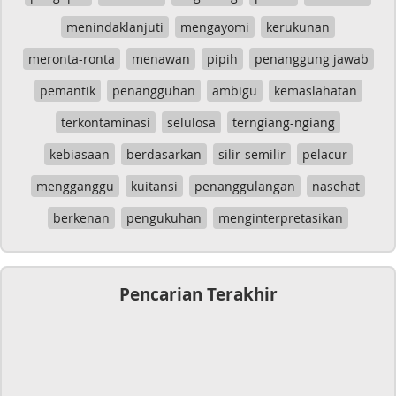
menindaklanjuti
mengayomi
kerukunan
meronta-ronta
menawan
pipih
penanggung jawab
pemantik
penangguhan
ambigu
kemaslahatan
terkontaminasi
selulosa
terngiang-ngiang
kebiasaan
berdasarkan
silir-semilir
pelacur
mengganggu
kuitansi
penanggulangan
nasehat
berkenan
pengukuhan
menginterpretasikan
Pencarian Terakhir