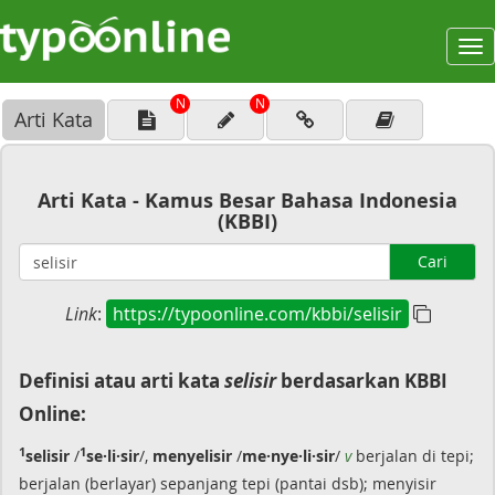
To
na
N
N
Arti Kata
Arti Kata - Kamus Besar Bahasa Indonesia
(KBBI)
Cari
Link
:
https://typoonline.com/kbbi/selisir
Definisi atau arti kata
selisir
berdasarkan KBBI
Online:
1
1
selisir
/
se·li·sir
/,
menyelisir
/
me·nye·li·sir
/
v
berjalan di tepi;
berjalan (berlayar) sepanjang tepi (pantai dsb); menyisir