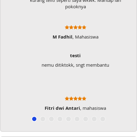
kurang teliti seperti saya wkwk. Mantap lah
pokoknya
M Fadhil
, Mahasiswa
testi
nemu ditiktokk, sngt membantu
Fitri dwi Antari
, mahasiswa