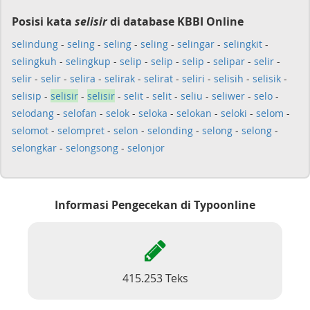
Posisi kata
selisir
di database KBBI Online
selindung
-
seling
-
seling
-
seling
-
selingar
-
selingkit
-
selingkuh
-
selingkup
-
selip
-
selip
-
selip
-
selipar
-
selir
-
selir
-
selir
-
selira
-
selirak
-
selirat
-
seliri
-
selisih
-
selisik
-
selisip
-
selisir
-
selisir
-
selit
-
selit
-
seliu
-
seliwer
-
selo
-
selodang
-
selofan
-
selok
-
seloka
-
selokan
-
seloki
-
selom
-
selomot
-
selompret
-
selon
-
selonding
-
selong
-
selong
-
selongkar
-
selongsong
-
selonjor
Informasi Pengecekan di Typoonline
415.253 Teks