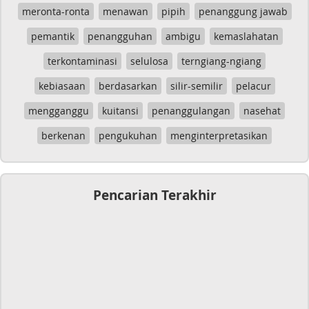
meronta-ronta
menawan
pipih
penanggung jawab
pemantik
penangguhan
ambigu
kemaslahatan
terkontaminasi
selulosa
terngiang-ngiang
kebiasaan
berdasarkan
silir-semilir
pelacur
mengganggu
kuitansi
penanggulangan
nasehat
berkenan
pengukuhan
menginterpretasikan
Pencarian Terakhir