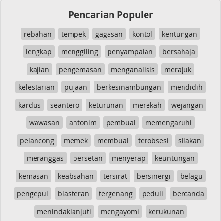
Pencarian Populer
rebahan
tempek
gagasan
kontol
kentungan
lengkap
menggiling
penyampaian
bersahaja
kajian
pengemasan
menganalisis
merajuk
kelestarian
pujaan
berkesinambungan
mendidih
kardus
seantero
keturunan
merekah
wejangan
wawasan
antonim
pembual
memengaruhi
pelancong
memek
membual
terobsesi
silakan
meranggas
persetan
menyerap
keuntungan
kemasan
keabsahan
tersirat
bersinergi
belagu
pengepul
blasteran
tergenang
peduli
bercanda
menindaklanjuti
mengayomi
kerukunan