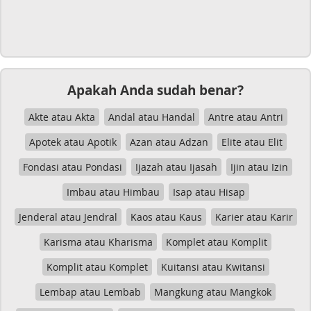
Apakah Anda sudah benar?
Akte atau Akta
Andal atau Handal
Antre atau Antri
Apotek atau Apotik
Azan atau Adzan
Elite atau Elit
Fondasi atau Pondasi
Ijazah atau Ijasah
Ijin atau Izin
Imbau atau Himbau
Isap atau Hisap
Jenderal atau Jendral
Kaos atau Kaus
Karier atau Karir
Karisma atau Kharisma
Komplet atau Komplit
Komplit atau Komplet
Kuitansi atau Kwitansi
Lembap atau Lembab
Mangkung atau Mangkok