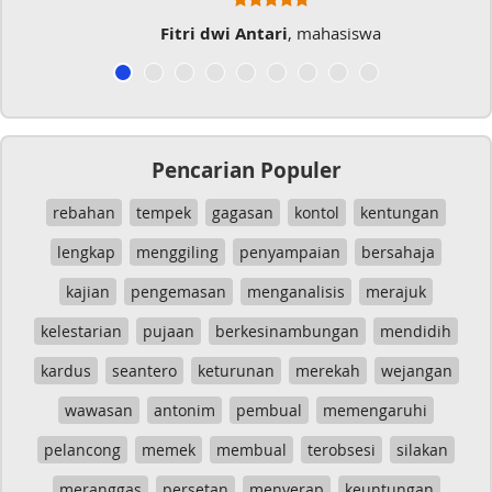
Fitri dwi Antari
, mahasiswa
Pencarian Populer
rebahan
tempek
gagasan
kontol
kentungan
lengkap
menggiling
penyampaian
bersahaja
kajian
pengemasan
menganalisis
merajuk
kelestarian
pujaan
berkesinambungan
mendidih
kardus
seantero
keturunan
merekah
wejangan
wawasan
antonim
pembual
memengaruhi
pelancong
memek
membual
terobsesi
silakan
meranggas
persetan
menyerap
keuntungan