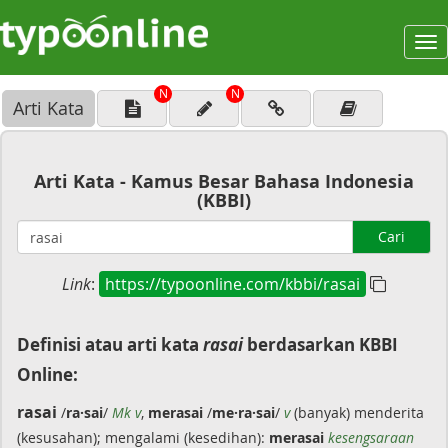
To
na
N
N
Arti Kata
Arti Kata - Kamus Besar Bahasa Indonesia
(KBBI)
Cari
Link
:
https://typoonline.com/kbbi/rasai
Definisi atau arti kata
rasai
berdasarkan KBBI
Online:
rasai
/
ra·sai
/
Mk v
,
merasai
/
me·ra·sai
/
v
(banyak) menderita
(kesusahan); mengalami (kesedihan):
merasai
kesengsaraan