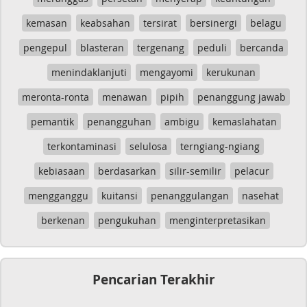
kemasan
keabsahan
tersirat
bersinergi
belagu
pengepul
blasteran
tergenang
peduli
bercanda
menindaklanjuti
mengayomi
kerukunan
meronta-ronta
menawan
pipih
penanggung jawab
pemantik
penangguhan
ambigu
kemaslahatan
terkontaminasi
selulosa
terngiang-ngiang
kebiasaan
berdasarkan
silir-semilir
pelacur
mengganggu
kuitansi
penanggulangan
nasehat
berkenan
pengukuhan
menginterpretasikan
Pencarian Terakhir