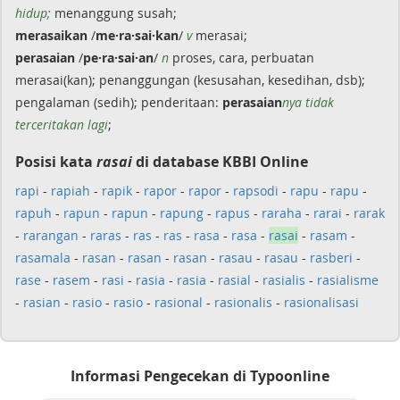
hidup;
menanggung susah;
merasaikan
/
me·ra·sai·kan
/
v
merasai;
perasaian
/
pe·ra·sai·an
/
n
proses, cara, perbuatan
merasai(kan); penanggungan (kesusahan, kesedihan, dsb);
pengalaman (sedih); penderitaan:
perasaian
nya tidak
terceritakan lagi
;
Posisi kata
rasai
di database KBBI Online
rapi
-
rapiah
-
rapik
-
rapor
-
rapor
-
rapsodi
-
rapu
-
rapu
-
rapuh
-
rapun
-
rapun
-
rapung
-
rapus
-
raraha
-
rarai
-
rarak
-
rarangan
-
raras
-
ras
-
ras
-
rasa
-
rasa
-
rasai
-
rasam
-
rasamala
-
rasan
-
rasan
-
rasan
-
rasau
-
rasau
-
rasberi
-
rase
-
rasem
-
rasi
-
rasia
-
rasia
-
rasial
-
rasialis
-
rasialisme
-
rasian
-
rasio
-
rasio
-
rasional
-
rasionalis
-
rasionalisasi
Informasi Pengecekan di Typoonline