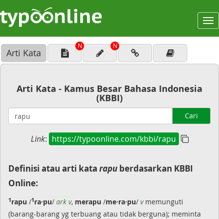
To
na
N
N
Arti Kata
Arti Kata - Kamus Besar Bahasa Indonesia
(KBBI)
Cari
Link
:
https://typoonline.com/kbbi/rapu
Definisi atau arti kata
rapu
berdasarkan KBBI
Online:
1
1
rapu
/
ra·pu
/
ark v
,
merapu
/
me·ra·pu
/
v
memunguti
(barang-barang yg terbuang atau tidak berguna); meminta