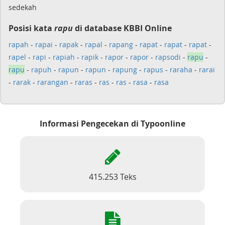
sedekah
Posisi kata
rapu
di database KBBI Online
rapah
-
rapai
-
rapak
-
rapal
-
rapang
-
rapat
-
rapat
-
rapat
-
rapel
-
rapi
-
rapiah
-
rapik
-
rapor
-
rapor
-
rapsodi
-
rapu
-
rapu
-
rapuh
-
rapun
-
rapun
-
rapung
-
rapus
-
raraha
-
rarai
-
rarak
-
rarangan
-
raras
-
ras
-
ras
-
rasa
-
rasa
Informasi Pengecekan di Typoonline
415.253 Teks