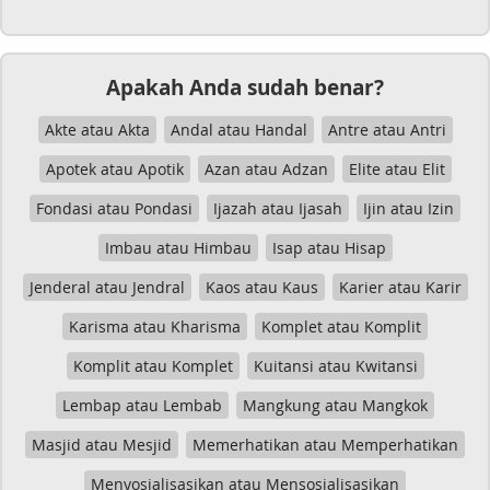
Apakah Anda sudah benar?
Akte atau Akta
Andal atau Handal
Antre atau Antri
Apotek atau Apotik
Azan atau Adzan
Elite atau Elit
Fondasi atau Pondasi
Ijazah atau Ijasah
Ijin atau Izin
Imbau atau Himbau
Isap atau Hisap
Jenderal atau Jendral
Kaos atau Kaus
Karier atau Karir
Karisma atau Kharisma
Komplet atau Komplit
Komplit atau Komplet
Kuitansi atau Kwitansi
Lembap atau Lembab
Mangkung atau Mangkok
Masjid atau Mesjid
Memerhatikan atau Memperhatikan
Menyosialisasikan atau Mensosialisasikan