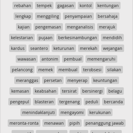
rebahan
tempek
gagasan
kontol
kentungan
lengkap
menggiling
penyampaian
bersahaja
kajian
pengemasan
menganalisis
merajuk
kelestarian
pujaan
berkesinambungan
mendidih
kardus
seantero
keturunan
merekah
wejangan
wawasan
antonim
pembual
memengaruhi
pelancong
memek
membual
terobsesi
silakan
meranggas
persetan
menyerap
keuntungan
kemasan
keabsahan
tersirat
bersinergi
belagu
pengepul
blasteran
tergenang
peduli
bercanda
menindaklanjuti
mengayomi
kerukunan
meronta-ronta
menawan
pipih
penanggung jawab