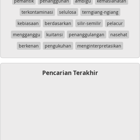
pemantik
penangguhan
ambigu
kemaslahatan
terkontaminasi
selulosa
terngiang-ngiang
kebiasaan
berdasarkan
silir-semilir
pelacur
mengganggu
kuitansi
penanggulangan
nasehat
berkenan
pengukuhan
menginterpretasikan
Pencarian Terakhir