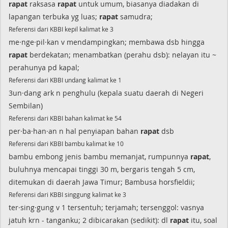
rapat
raksasa
rapat
untuk umum, biasanya diadakan di
lapangan terbuka yg luas;
rapat
samudra;
Referensi dari KBBI kepil kalimat ke 3
me·nge·pil·kan v mendampingkan; membawa dsb hingga
rapat
berdekatan; menambatkan (perahu dsb): nelayan itu ~
perahunya pd kapal;
Referensi dari KBBI undang kalimat ke 1
3un·dang ark n penghulu (kepala suatu daerah di Negeri
Sembilan)
Referensi dari KBBI bahan kalimat ke 54
per·ba·han·an n hal penyiapan bahan
rapat
dsb
Referensi dari KBBI bambu kalimat ke 10
bambu embong jenis bambu memanjat, rumpunnya
rapat
,
buluhnya mencapai tinggi 30 m, bergaris tengah 5 cm,
ditemukan di daerah Jawa Timur; Bambusa horsfieldii;
Referensi dari KBBI singgung kalimat ke 3
ter·sing·gung v 1 tersentuh; terjamah; tersenggol: vasnya
jatuh krn - tanganku; 2 dibicarakan (sedikit): dl
rapat
itu, soal