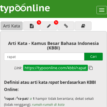
To
na
N
N
Arti Kata
Arti Kata - Kamus Besar Bahasa Indonesia
(KBBI)
Cari
Link
:
https://typoonline.com/kbbi/rapat
Definisi atau arti kata
rapat
berdasarkan KBBI
Online:
1
1
rapat
/
ra·pat
/
a
1
hampir tidak berantara; dekat sekali
(tidak renggang):
rumah-rumah di kota