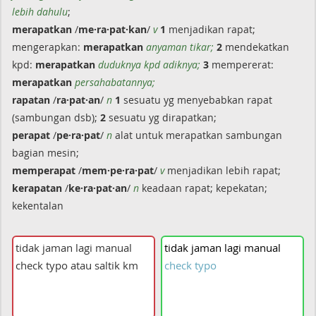
lebih dahulu
;
merapatkan
/
me·ra·pat·kan
/
v
1
menjadikan rapat;
mengerapkan:
merapatkan
anyaman tikar;
2
mendekatkan
kpd:
merapatkan
duduknya kpd adiknya;
3
mempererat:
merapatkan
persahabatannya;
rapatan
/
ra·pat·an
/
n
1
sesuatu yg menyebabkan rapat
(sambungan dsb);
2
sesuatu yg dirapatkan;
perapat
/
pe·ra·pat
/
n
alat untuk merapatkan sambungan
bagian mesin;
memperapat
/
mem·pe·ra·pat
/
v
menjadikan lebih rapat;
kerapatan
/
ke·ra·pat·an
/
n
keadaan rapat; kepekatan;
kekentalan
tidak
jaman
lagi
manual
check
typo