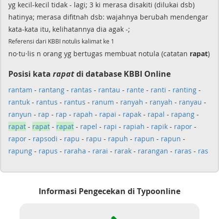
yg kecil-kecil tidak - lagi; 3 ki merasa disakiti (dilukai dsb)
hatinya; merasa difitnah dsb: wajahnya berubah mendengar
kata-kata itu, kelihatannya dia agak -;
Referensi dari KBBI notulis kalimat ke 1
no·tu·lis n orang yg bertugas membuat notula (catatan
rapat
)
Posisi kata
rapat
di database KBBI Online
rantam
-
rantang
-
rantas
-
rantau
-
rante
-
ranti
-
ranting
-
rantuk
-
rantus
-
rantus
-
ranum
-
ranyah
-
ranyah
-
ranyau
-
ranyun
-
rap
-
rap
-
rapah
-
rapai
-
rapak
-
rapal
-
rapang
-
rapat
-
rapat
-
rapat
-
rapel
-
rapi
-
rapiah
-
rapik
-
rapor
-
rapor
-
rapsodi
-
rapu
-
rapu
-
rapuh
-
rapun
-
rapun
-
rapung
-
rapus
-
raraha
-
rarai
-
rarak
-
rarangan
-
raras
-
ras
Informasi Pengecekan di Typoonline