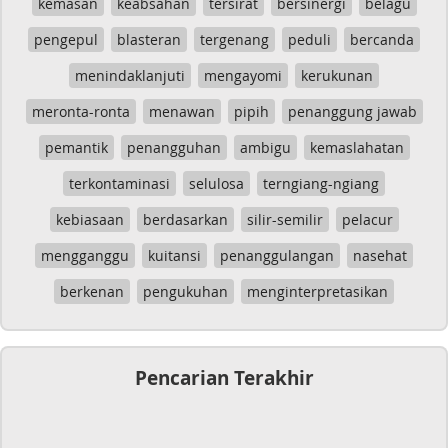
kemasan
keabsahan
tersirat
bersinergi
belagu
pengepul
blasteran
tergenang
peduli
bercanda
menindaklanjuti
mengayomi
kerukunan
meronta-ronta
menawan
pipih
penanggung jawab
pemantik
penangguhan
ambigu
kemaslahatan
terkontaminasi
selulosa
terngiang-ngiang
kebiasaan
berdasarkan
silir-semilir
pelacur
mengganggu
kuitansi
penanggulangan
nasehat
berkenan
pengukuhan
menginterpretasikan
Pencarian Terakhir