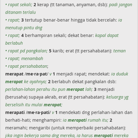
• rapat sekali;
2
kerap (tt tanaman, anyaman, dsb):
padi jangan
ditanam terlalu
• rapat;
3
tertutup benar-benar hingga tidak bercelah:
ia
menutup pintu dng
• rapat;
4
berhampiran sekali; dekat benar:
kapal dapat
berlabuh
• rapat pd pangkalan;
5
karib; erat (tt persahabatan):
teman
• rapat; menambah
• rapat persahabatan
;
merapat
/
me·ra·pat
/
v
1
menjadi rapat; mendekat:
ia duduk
merapat
ke ayahnya;
2
berlabuh dekat pangkalan dsb:
perlahan-lahan perahu itu pun
merapat
lah;
3
menjadi
(berusaha) supaya akrab, erat (tt persahabatan):
keluarga yg
berselisih itu mulai
merapat
;
merapati
/
me·ra·pati
/
v
1
mendekati dng perlahan-lahan dan
berhati-hati; menghampiri:
ia
merapati
rumah itu;
2
meramahi; mengaribi (untuk memperbaiki persahabatan):
jika ingin bekerja sama dng mereka, ia harus
merapati
mereka