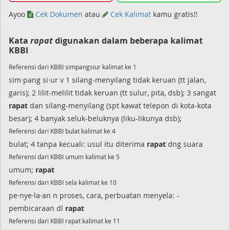
Ayoo
Cek Dokumen
atau
Cek Kalimat
kamu gratis!!
Kata
rapat
digunakan dalam beberapa kalimat
KBBI
Referensi dari KBBI simpangsiur kalimat ke 1
sim·pang si·ur v 1 silang-menyilang tidak keruan (tt jalan,
garis); 2 lilit-melilit tidak keruan (tt sulur, pita, dsb); 3 sangat
rapat
dan silang-menyilang (spt kawat telepon di kota-kota
besar); 4 banyak seluk-beluknya (liku-likunya dsb);
Referensi dari KBBI bulat kalimat ke 4
bulat; 4 tanpa kecuali: usul itu diterima
rapat
dng suara
Referensi dari KBBI umum kalimat ke 5
umum;
rapat
Referensi dari KBBI sela kalimat ke 10
pe·nye·la·an n proses, cara, perbuatan menyela: -
pembicaraan dl
rapat
Referensi dari KBBI rapat kalimat ke 11