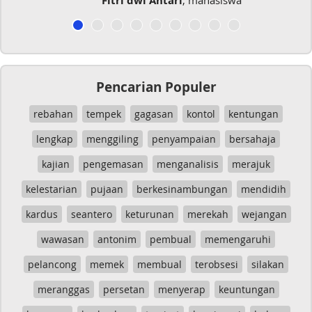
siswa
Musicer Indo
Pencarian Populer
rebahan
tempek
gagasan
kontol
kentungan
lengkap
menggiling
penyampaian
bersahaja
kajian
pengemasan
menganalisis
merajuk
kelestarian
pujaan
berkesinambungan
mendidih
kardus
seantero
keturunan
merekah
wejangan
wawasan
antonim
pembual
memengaruhi
pelancong
memek
membual
terobsesi
silakan
meranggas
persetan
menyerap
keuntungan