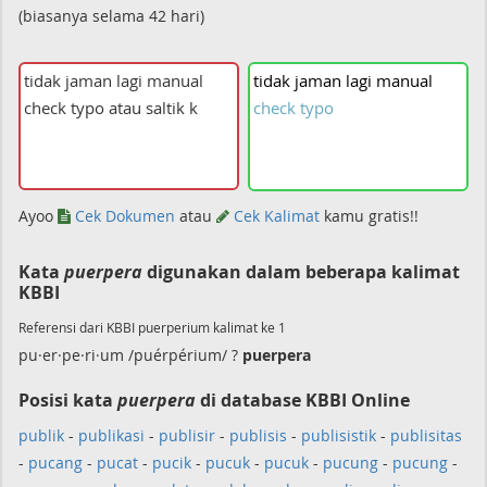
(biasanya selama 42 hari)
tidak
jaman
lagi
manual
check
typo
Ayoo
Cek Dokumen
atau
Cek Kalimat
kamu gratis!!
Kata
puerpera
digunakan dalam beberapa kalimat
KBBI
Referensi dari KBBI puerperium kalimat ke 1
pu·er·pe·ri·um /puérpérium/ ?
puerpera
Posisi kata
puerpera
di database KBBI Online
publik
-
publikasi
-
publisir
-
publisis
-
publisistik
-
publisitas
-
pucang
-
pucat
-
pucik
-
pucuk
-
pucuk
-
pucung
-
pucung
-