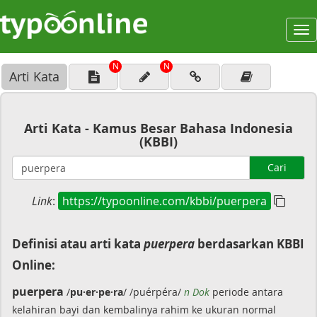
To
na
N
N
Arti Kata
Arti Kata - Kamus Besar Bahasa Indonesia
(KBBI)
Cari
Link
:
https://typoonline.com/kbbi/puerpera
Definisi atau arti kata
puerpera
berdasarkan KBBI
Online:
puerpera
/
pu·er·pe·ra
/ /puérpéra/
n Dok
periode antara
kelahiran bayi dan kembalinya rahim ke ukuran normal