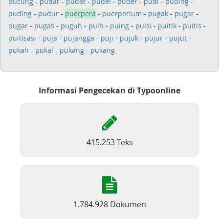
pucung
-
pudar
-
pudat
-
pudel
-
puder
-
pudi
-
puding
-
puding
-
pudur
-
puerpera
-
puerperium
-
pugak
-
pugar
-
pugar
-
pugas
-
puguh
-
puih
-
puing
-
puisi
-
puitik
-
puitis
-
puitisasi
-
puja
-
pujangga
-
puji
-
pujuk
-
pujur
-
pujut
-
pukah
-
pukal
-
pukang
-
pukang
Informasi Pengecekan di Typoonline
415.253 Teks
1.784.928 Dokumen