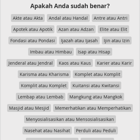
Apakah Anda sudah benar?
Akte atau Akta
Andal atau Handal
Antre atau Antri
Apotek atau Apotik
Azan atau Adzan
Elite atau Elit
Fondasi atau Pondasi
Ijazah atau Ijasah
Ijin atau Izin
Imbau atau Himbau
Isap atau Hisap
Jenderal atau Jendral
Kaos atau Kaus
Karier atau Karir
Karisma atau Kharisma
Komplet atau Komplit
Komplit atau Komplet
Kuitansi atau Kwitansi
Lembap atau Lembab
Mangkung atau Mangkok
Masjid atau Mesjid
Memerhatikan atau Memperhatikan
Menyosialisasikan atau Mensosialisasikan
Nasehat atau Nasihat
Perduli atau Peduli