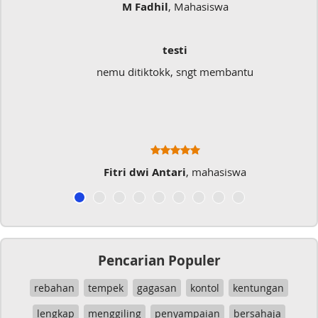
M Fadhil
, Mahasiswa
testi
nemu ditiktokk, sngt membantu
Fitri dwi Antari
, mahasiswa
Pencarian Populer
rebahan
tempek
gagasan
kontol
kentungan
lengkap
menggiling
penyampaian
bersahaja