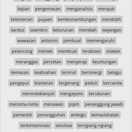
kajian
pengemasan
menganalisis
merajuk
kelestarian
pujaan
berkesinambungan
mendidih
kardus
seantero
keturunan
merekah
wejangan
wawasan
antonim
pembual
memengaruhi
pelancong
memek
membual
terobsesi
silakan
meranggas
persetan
menyerap
keuntungan
kemasan
keabsahan
tersirat
bersinergi
belagu
pengepul
blasteran
tergenang
peduli
bercanda
menindaklanjuti
mengayomi
kerukunan
meronta-ronta
menawan
pipih
penanggung jawab
pemantik
penangguhan
ambigu
kemaslahatan
terkontaminasi
selulosa
terngiang-ngiang