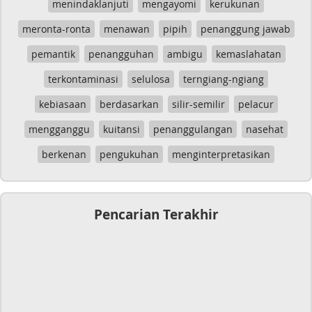
menindaklanjuti
mengayomi
kerukunan
meronta-ronta
menawan
pipih
penanggung jawab
pemantik
penangguhan
ambigu
kemaslahatan
terkontaminasi
selulosa
terngiang-ngiang
kebiasaan
berdasarkan
silir-semilir
pelacur
mengganggu
kuitansi
penanggulangan
nasehat
berkenan
pengukuhan
menginterpretasikan
Pencarian Terakhir