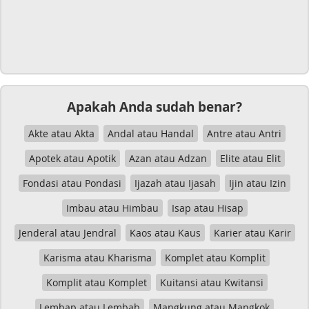
Apakah Anda sudah benar?
Akte atau Akta
Andal atau Handal
Antre atau Antri
Apotek atau Apotik
Azan atau Adzan
Elite atau Elit
Fondasi atau Pondasi
Ijazah atau Ijasah
Ijin atau Izin
Imbau atau Himbau
Isap atau Hisap
Jenderal atau Jendral
Kaos atau Kaus
Karier atau Karir
Karisma atau Kharisma
Komplet atau Komplit
Komplit atau Komplet
Kuitansi atau Kwitansi
Lembap atau Lembab
Mangkung atau Mangkok