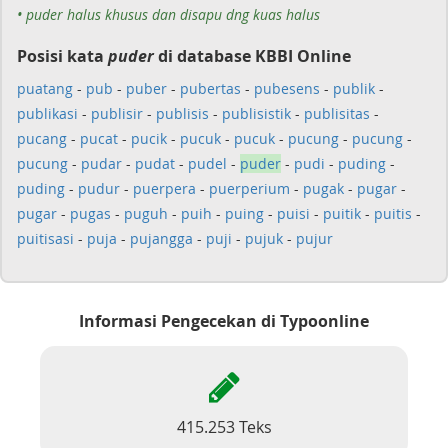
• puder halus khusus dan disapu dng kuas halus
Posisi kata
puder
di database KBBI Online
puatang
-
pub
-
puber
-
pubertas
-
pubesens
-
publik
-
publikasi
-
publisir
-
publisis
-
publisistik
-
publisitas
-
pucang
-
pucat
-
pucik
-
pucuk
-
pucuk
-
pucung
-
pucung
-
pucung
-
pudar
-
pudat
-
pudel
-
puder
-
pudi
-
puding
-
puding
-
pudur
-
puerpera
-
puerperium
-
pugak
-
pugar
-
pugar
-
pugas
-
puguh
-
puih
-
puing
-
puisi
-
puitik
-
puitis
-
puitisasi
-
puja
-
pujangga
-
puji
-
pujuk
-
pujur
Informasi Pengecekan di Typoonline
415.253 Teks