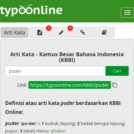
To
na
N
N
Arti Kata
Arti Kata - Kamus Besar Bahasa Indonesia
(KBBI)
Cari
Link
:
https://typoonline.com/kbbi/puder
Definisi atau arti kata
puder
berdasarkan KBBI
Online:
puder
/
pu·der
/
n
1
bubuk; tepung;
2
bedak berupa tepung;
pupur;
3
(obat) mesiu:
ditaburi