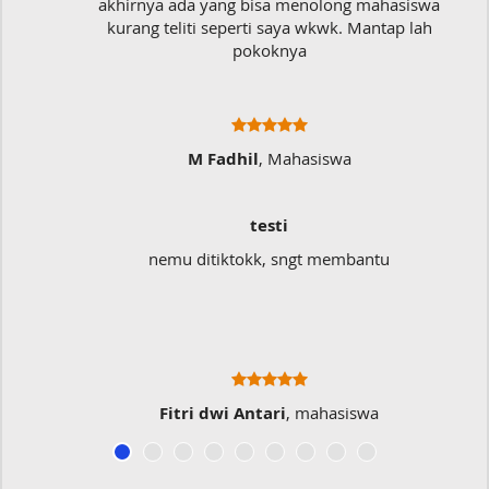
akhirnya ada yang bisa menolong mahasiswa
kurang teliti seperti saya wkwk. Mantap lah
pokoknya
M Fadhil
, Mahasiswa
testi
nemu ditiktokk, sngt membantu
Fitri dwi Antari
, mahasiswa