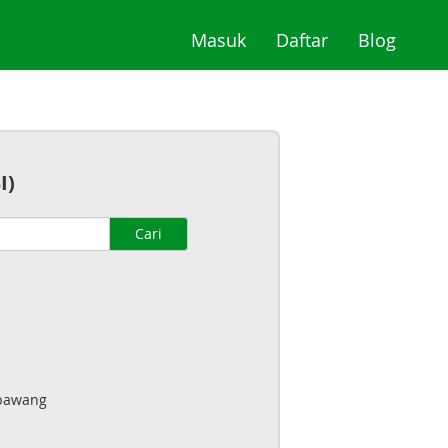
(current)
(current)
(curre
Masuk
Daftar
Blog
I)
Cari
pawang