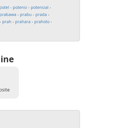
potel
-
potensi
-
potensial
-
prabawa
-
prabu
-
prada
-
-
prah
-
prahara
-
prahoto
-
line
bsite