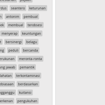
rdus
seantero
keturunan
n
antonim
pembual
ek
membual
terobsesi
menyerap
keuntungan
t
bersinergi
belagu
ang
peduli
bercanda
erukunan
meronta-ronta
ung jawab
pemantik
lahatan
terkontaminasi
ebiasaan
berdasarkan
ngganggu
kuitansi
erkenan
pengukuhan