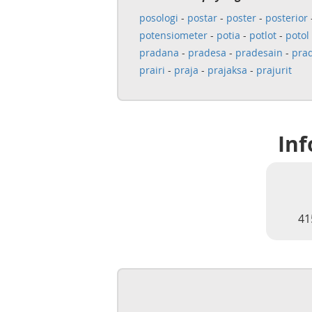
posologi
-
postar
-
poster
-
posterior
potensiometer
-
potia
-
potlot
-
potol
pradana
-
pradesa
-
pradesain
-
prad
prairi
-
praja
-
prajaksa
-
prajurit
Inf
41