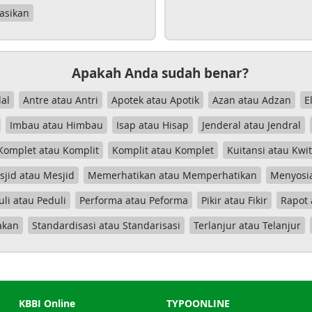
asikan
Apakah Anda sudah benar?
al
Antre atau Antri
Apotek atau Apotik
Azan atau Adzan
E
Imbau atau Himbau
Isap atau Hisap
Jenderal atau Jendral
Komplet atau Komplit
Komplit atau Komplet
Kuitansi atau Kwi
jid atau Mesjid
Memerhatikan atau Memperhatikan
Menyosia
uli atau Peduli
Performa atau Peforma
Pikir atau Fikir
Rapot 
akan
Standardisasi atau Standarisasi
Terlanjur atau Telanjur
KBBI Online
TYPOONLINE