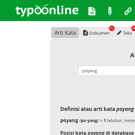
N
Arti Kata
Dokumen
Teks
A
Definisi atau arti kata
poyang
poyang
/
po·yang
/
n
1
leluhur; nen
Posisi kata
poyang
di database