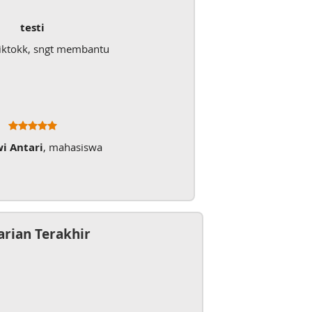
testi
iktokk, sngt membantu
wi Antari
, mahasiswa
arian Terakhir