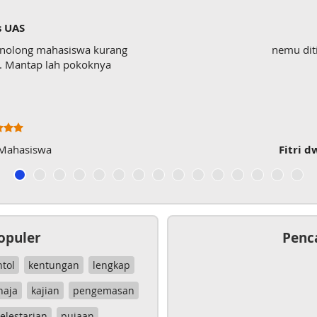
s UAS
enolong mahasiswa kurang
nemu dit
wk. Mantap lah pokoknya
 Mahasiswa
Fitri d
opuler
Penc
ntol
kentungan
lengkap
haja
kajian
pengemasan
elestarian
pujaan