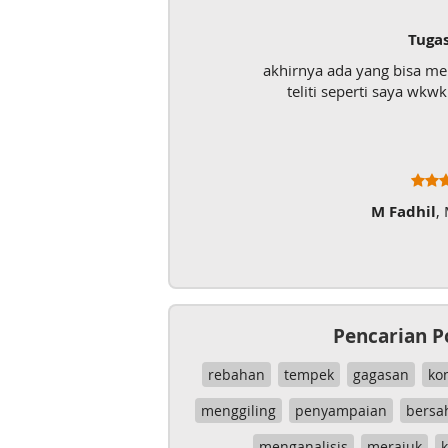
Tuga
akhirnya ada yang bisa m
teliti seperti saya wk
M Fadhil
,
Pencarian P
rebahan
tempek
gagasan
ko
menggiling
penyampaian
bersa
menganalisis
merajuk
k