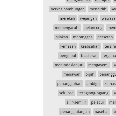
berkesinambungan
mendidih
ka
merekah
wejangan
wawasa
memengaruhi
pelancong
mem
silakan
meranggas
persetan
kemasan
keabsahan
tersira
pengepul
blasteran
tergen
menindaklanjuti
mengayomi
k
menawan
pipih
penangg
penangguhan
ambigu
kemas
selulosa
terngiang-ngiang
k
silir-semilir
pelacur
me
penanggulangan
nasehat
b