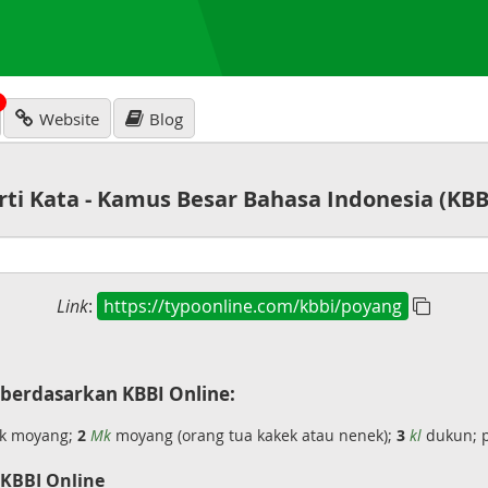
N
Website
Blog
rti Kata - Kamus Besar Bahasa Indonesia (KBB
Link
:
https://typoonline.com/kbbi/poyang
berdasarkan KBBI Online:
ek moyang;
2
Mk
moyang (orang tua kakek atau nenek);
3
kl
dukun; 
 KBBI Online