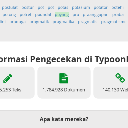
-
postulat
-
postur
-
pot
-
pot
-
potas
-
potasium
-
potator
-
potehi
-
-
potong
-
potret
-
poundal
-
poyang
-
pra
-
praanggapan
-
praba
-
ini
-
praduga
-
pragmatik
-
pragmatika
-
pragmatis
-
pragmatisme
ormasi Pengecekan di Typoon
5.253 Teks
1.784.928 Dokumen
140.130 We
Apa kata mereka?