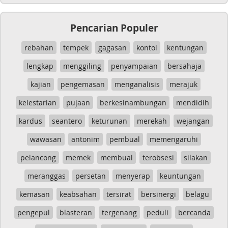
Pencarian Populer
rebahan
tempek
gagasan
kontol
kentungan
lengkap
menggiling
penyampaian
bersahaja
kajian
pengemasan
menganalisis
merajuk
kelestarian
pujaan
berkesinambungan
mendidih
kardus
seantero
keturunan
merekah
wejangan
wawasan
antonim
pembual
memengaruhi
pelancong
memek
membual
terobsesi
silakan
meranggas
persetan
menyerap
keuntungan
kemasan
keabsahan
tersirat
bersinergi
belagu
pengepul
blasteran
tergenang
peduli
bercanda