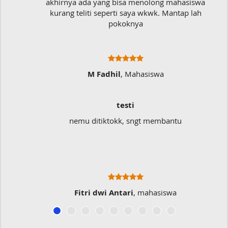
akhirnya ada yang bisa menolong mahasiswa
kurang teliti seperti saya wkwk. Mantap lah
pokoknya
M Fadhil
, Mahasiswa
testi
nemu ditiktokk, sngt membantu
Fitri dwi Antari
, mahasiswa