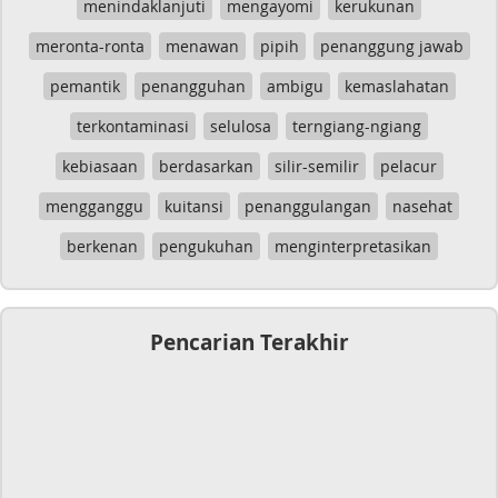
menindaklanjuti
mengayomi
kerukunan
meronta-ronta
menawan
pipih
penanggung jawab
pemantik
penangguhan
ambigu
kemaslahatan
terkontaminasi
selulosa
terngiang-ngiang
kebiasaan
berdasarkan
silir-semilir
pelacur
mengganggu
kuitansi
penanggulangan
nasehat
berkenan
pengukuhan
menginterpretasikan
Pencarian Terakhir