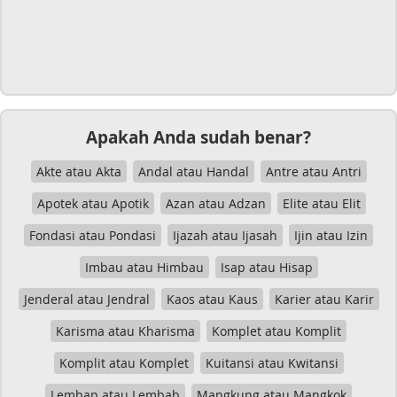
Apakah Anda sudah benar?
Akte atau Akta
Andal atau Handal
Antre atau Antri
Apotek atau Apotik
Azan atau Adzan
Elite atau Elit
Fondasi atau Pondasi
Ijazah atau Ijasah
Ijin atau Izin
Imbau atau Himbau
Isap atau Hisap
Jenderal atau Jendral
Kaos atau Kaus
Karier atau Karir
Karisma atau Kharisma
Komplet atau Komplit
Komplit atau Komplet
Kuitansi atau Kwitansi
Lembap atau Lembab
Mangkung atau Mangkok