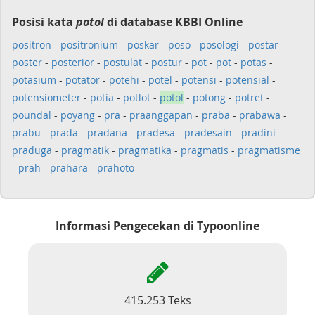
Posisi kata
potol
di database KBBI Online
positron
-
positronium
-
poskar
-
poso
-
posologi
-
postar
-
poster
-
posterior
-
postulat
-
postur
-
pot
-
pot
-
potas
-
potasium
-
potator
-
potehi
-
potel
-
potensi
-
potensial
-
potensiometer
-
potia
-
potlot
-
potol
-
potong
-
potret
-
poundal
-
poyang
-
pra
-
praanggapan
-
praba
-
prabawa
-
prabu
-
prada
-
pradana
-
pradesa
-
pradesain
-
pradini
-
praduga
-
pragmatik
-
pragmatika
-
pragmatis
-
pragmatisme
-
prah
-
prahara
-
prahoto
Informasi Pengecekan di Typoonline
415.253 Teks