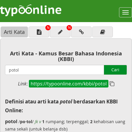
To
na
N
N
Arti Kata
Arti Kata - Kamus Besar Bahasa Indonesia
(KBBI)
Cari
Link
:
https://typoonline.com/kbbi/potol
Definisi atau arti kata
potol
berdasarkan KBBI
Online:
potol
/
po·tol
/
Jk v
1
rumpang; terpenggal;
2
kehabisan uang
sama sekali (untuk belanja dsb)