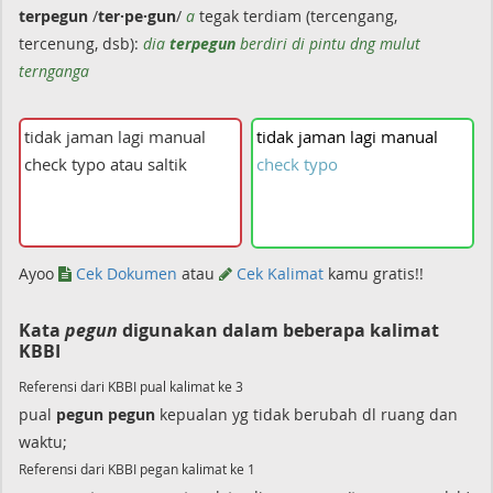
terpegun
/
ter·pe·gun
/
a
tegak terdiam (tercengang,
tercenung, dsb):
dia
terpegun
berdiri di pintu dng mulut
ternganga
tidak
jaman
lagi
manual
check
typo
Ayoo
Cek Dokumen
atau
Cek Kalimat
kamu gratis!!
Kata
pegun
digunakan dalam beberapa kalimat
KBBI
Referensi dari KBBI pual kalimat ke 3
pual
pegun
pegun
kepualan yg tidak berubah dl ruang dan
waktu;
Referensi dari KBBI pegan kalimat ke 1