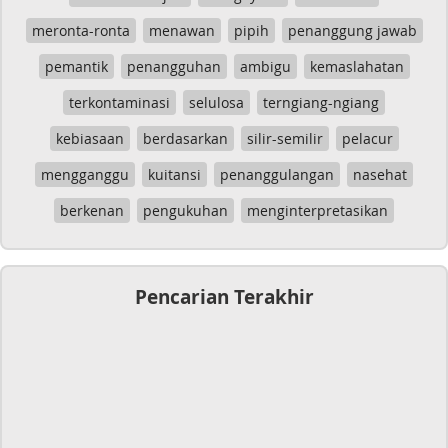
meronta-ronta
menawan
pipih
penanggung jawab
pemantik
penangguhan
ambigu
kemaslahatan
terkontaminasi
selulosa
terngiang-ngiang
kebiasaan
berdasarkan
silir-semilir
pelacur
mengganggu
kuitansi
penanggulangan
nasehat
berkenan
pengukuhan
menginterpretasikan
Pencarian Terakhir