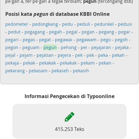
pe·gan a, ter·pe·gan a tegak terdiam;
pegun
(tercengang dsb)
Posisi kata
pegun
di database KBBI Online
pedometer
-
pedongkang
-
pedu
-
peduli
-
pedunkel
-
pedusi
-
pedut
-
pegagang
-
pegah
-
pegal
-
pegan
-
pegang
-
pegar
-
pegari
-
pegas
-
pegat
-
pegawai
-
pegawam
-
pego
-
pegoh
-
pegon
-
peguam
-
pegun
-
pehong
-
pei
-
pejajaran
-
pejaka
-
pejal
-
pejam
-
pejatian
-
pejera
-
pek
-
pek
-
peka
-
pekah
-
pekaja
-
pekak
-
pekakak
-
pekakak
-
pekam
-
pekan
-
pekarang
-
pekasam
-
pekaseh
-
pekasih
Informasi Pengecekan di Typoonline
415.253 Teks