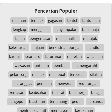
Pencarian Populer
rebahan
tempek
gagasan
kontol
kentungan
lengkap
menggiling
penyampaian
bersahaja
kajian
pengemasan
menganalisis
merajuk
kelestarian
pujaan
berkesinambungan
mendidih
kardus
seantero
keturunan
merekah
wejangan
wawasan
antonim
pembual
memengaruhi
pelancong
memek
membual
terobsesi
silakan
meranggas
persetan
menyerap
keuntungan
kemasan
keabsahan
tersirat
bersinergi
belagu
pengepul
blasteran
tergenang
peduli
bercanda
menindaklanjuti
mengayomi
kerukunan