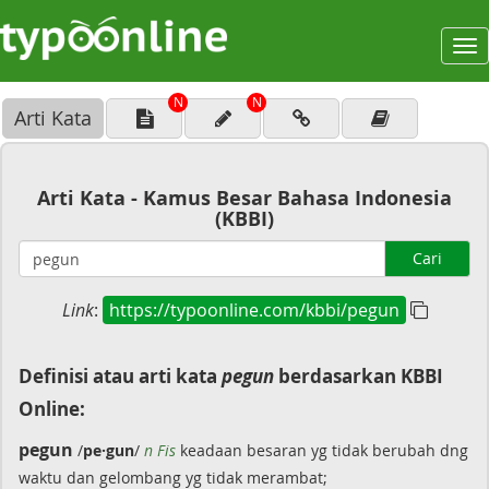
To
na
N
N
Arti Kata
Arti Kata - Kamus Besar Bahasa Indonesia
(KBBI)
Cari
Link
:
https://typoonline.com/kbbi/pegun
Definisi atau arti kata
pegun
berdasarkan KBBI
Online:
pegun
/
pe·gun
/
n Fis
keadaan besaran yg tidak berubah dng
waktu dan gelombang yg tidak merambat;