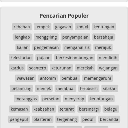
Pencarian Populer
rebahan
tempek
gagasan
kontol
kentungan
lengkap
menggiling
penyampaian
bersahaja
kajian
pengemasan
menganalisis
merajuk
kelestarian
pujaan
berkesinambungan
mendidih
kardus
seantero
keturunan
merekah
wejangan
wawasan
antonim
pembual
memengaruhi
pelancong
memek
membual
terobsesi
silakan
meranggas
persetan
menyerap
keuntungan
kemasan
keabsahan
tersirat
bersinergi
belagu
pengepul
blasteran
tergenang
peduli
bercanda