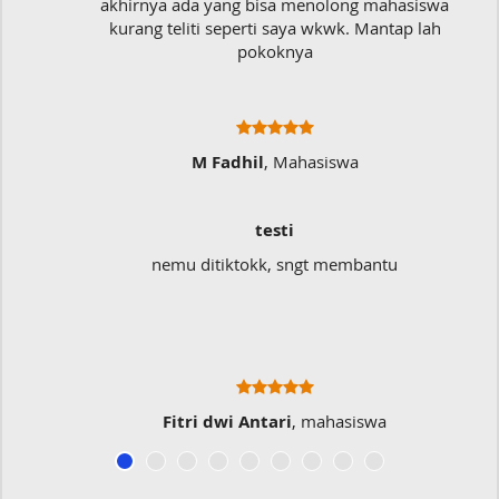
akhirnya ada yang bisa menolong mahasiswa
kurang teliti seperti saya wkwk. Mantap lah
pokoknya
M Fadhil
, Mahasiswa
testi
nemu ditiktokk, sngt membantu
Fitri dwi Antari
, mahasiswa