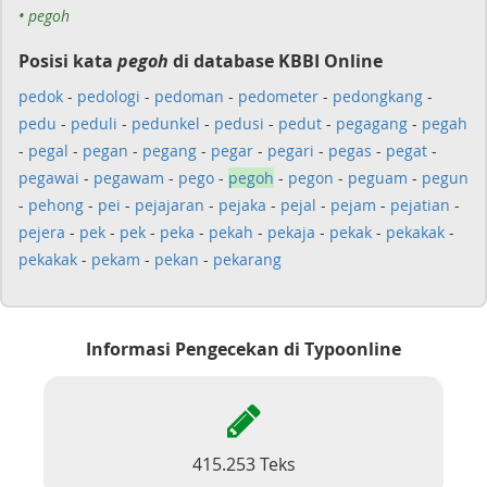
• pegoh
Posisi kata
pegoh
di database KBBI Online
pedok
-
pedologi
-
pedoman
-
pedometer
-
pedongkang
-
pedu
-
peduli
-
pedunkel
-
pedusi
-
pedut
-
pegagang
-
pegah
-
pegal
-
pegan
-
pegang
-
pegar
-
pegari
-
pegas
-
pegat
-
pegawai
-
pegawam
-
pego
-
pegoh
-
pegon
-
peguam
-
pegun
-
pehong
-
pei
-
pejajaran
-
pejaka
-
pejal
-
pejam
-
pejatian
-
pejera
-
pek
-
pek
-
peka
-
pekah
-
pekaja
-
pekak
-
pekakak
-
pekakak
-
pekam
-
pekan
-
pekarang
Informasi Pengecekan di Typoonline
415.253 Teks