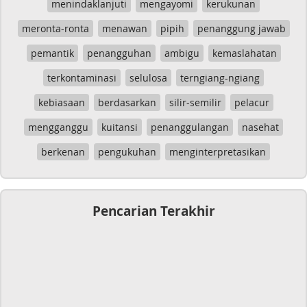
menindaklanjuti
mengayomi
kerukunan
meronta-ronta
menawan
pipih
penanggung jawab
pemantik
penangguhan
ambigu
kemaslahatan
terkontaminasi
selulosa
terngiang-ngiang
kebiasaan
berdasarkan
silir-semilir
pelacur
mengganggu
kuitansi
penanggulangan
nasehat
berkenan
pengukuhan
menginterpretasikan
Pencarian Terakhir