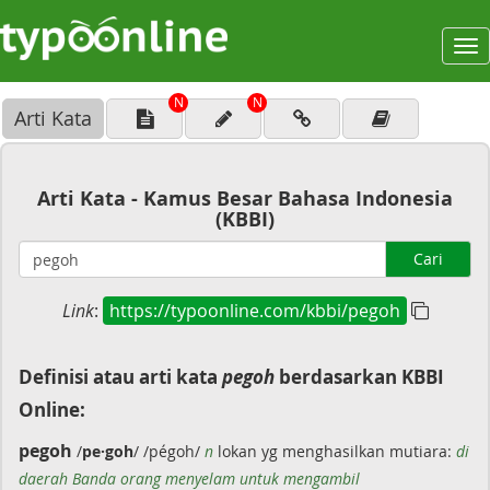
To
na
N
N
Arti Kata
Arti Kata - Kamus Besar Bahasa Indonesia
(KBBI)
Cari
Link
:
https://typoonline.com/kbbi/pegoh
Definisi atau arti kata
pegoh
berdasarkan KBBI
Online:
pegoh
/
pe·goh
/ /pégoh/
n
lokan yg menghasilkan mutiara:
di
daerah Banda orang menyelam untuk mengambil