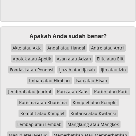
Apakah Anda sudah benar?
Akte atau Akta
Andal atau Handal
Antre atau Antri
Apotek atau Apotik
Azan atau Adzan
Elite atau Elit
Fondasi atau Pondasi
Ijazah atau Ijasah
Ijin atau Izin
Imbau atau Himbau
Isap atau Hisap
Jenderal atau Jendral
Kaos atau Kaus
Karier atau Karir
Karisma atau Kharisma
Komplet atau Komplit
Komplit atau Komplet
Kuitansi atau Kwitansi
Lembap atau Lembab
Mangkung atau Mangkok
Masjid atau Mesjid
Memerhatikan atau Memperhatikan