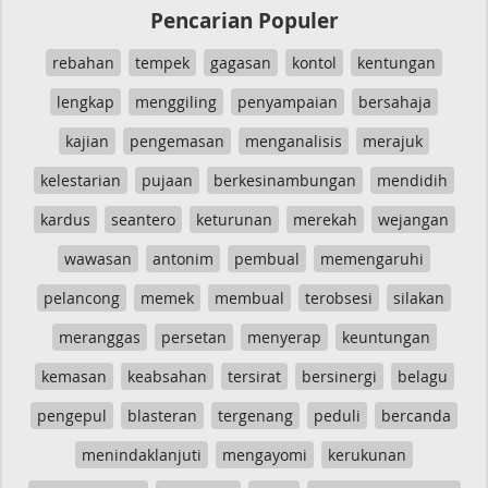
Pencarian Populer
rebahan
tempek
gagasan
kontol
kentungan
lengkap
menggiling
penyampaian
bersahaja
kajian
pengemasan
menganalisis
merajuk
kelestarian
pujaan
berkesinambungan
mendidih
kardus
seantero
keturunan
merekah
wejangan
wawasan
antonim
pembual
memengaruhi
pelancong
memek
membual
terobsesi
silakan
meranggas
persetan
menyerap
keuntungan
kemasan
keabsahan
tersirat
bersinergi
belagu
pengepul
blasteran
tergenang
peduli
bercanda
menindaklanjuti
mengayomi
kerukunan