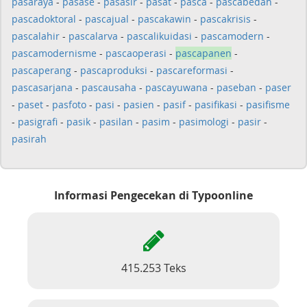
pasaraya
-
pasase
-
pasasir
-
pasat
-
pasca
-
pascabedah
-
pascadoktoral
-
pascajual
-
pascakawin
-
pascakrisis
-
pascalahir
-
pascalarva
-
pascalikuidasi
-
pascamodern
-
pascamodernisme
-
pascaoperasi
-
pascapanen
-
pascaperang
-
pascaproduksi
-
pascareformasi
-
pascasarjana
-
pascausaha
-
pascayuwana
-
paseban
-
paser
-
paset
-
pasfoto
-
pasi
-
pasien
-
pasif
-
pasifikasi
-
pasifisme
-
pasigrafi
-
pasik
-
pasilan
-
pasim
-
pasimologi
-
pasir
-
pasirah
Informasi Pengecekan di Typoonline
415.253 Teks