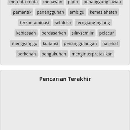
meronta-ronta
menawan
pipih
penanggung jawab
pemantik
penangguhan
ambigu
kemaslahatan
terkontaminasi
selulosa
terngiang-ngiang
kebiasaan
berdasarkan
silir-semilir
pelacur
mengganggu
kuitansi
penanggulangan
nasehat
berkenan
pengukuhan
menginterpretasikan
Pencarian Terakhir