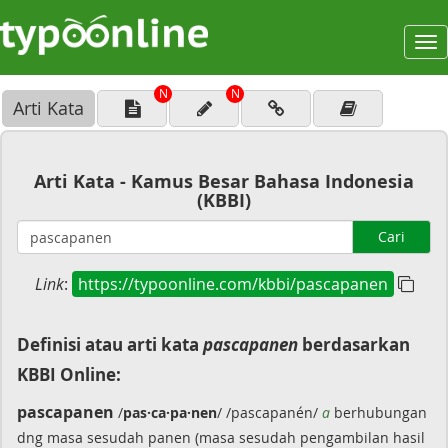
To
na
N
N
Arti Kata
Arti Kata - Kamus Besar Bahasa Indonesia
(KBBI)
Cari
Link
:
https://typoonline.com/kbbi/pascapanen
Definisi atau arti kata
pascapanen
berdasarkan
KBBI Online:
pascapanen
/
pas·ca·pa·nen
/ /pascapanén/
a
berhubungan
dng masa sesudah panen (masa sesudah pengambilan hasil