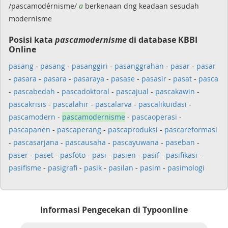
/pascamodérnisme/
a
berkenaan dng keadaan sesudah
modernisme
Posisi kata
pascamodernisme
di database KBBI
Online
pasang
-
pasang
-
pasanggiri
-
pasanggrahan
-
pasar
-
pasar
-
pasara
-
pasara
-
pasaraya
-
pasase
-
pasasir
-
pasat
-
pasca
-
pascabedah
-
pascadoktoral
-
pascajual
-
pascakawin
-
pascakrisis
-
pascalahir
-
pascalarva
-
pascalikuidasi
-
pascamodern
-
pascamodernisme
-
pascaoperasi
-
pascapanen
-
pascaperang
-
pascaproduksi
-
pascareformasi
-
pascasarjana
-
pascausaha
-
pascayuwana
-
paseban
-
paser
-
paset
-
pasfoto
-
pasi
-
pasien
-
pasif
-
pasifikasi
-
pasifisme
-
pasigrafi
-
pasik
-
pasilan
-
pasim
-
pasimologi
Informasi Pengecekan di Typoonline