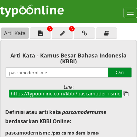
To
na
N
N
Arti Kata
Arti Kata - Kamus Besar Bahasa Indonesia
(KBBI)
Cari
Link
:
https://typoonline.com/kbbi/pascamodernisme
Definisi atau arti kata
pascamodernisme
berdasarkan KBBI Online:
pascamodernisme
/
pas·ca·mo·dern·is·me
/