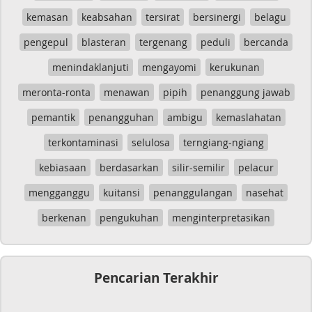
kemasan
keabsahan
tersirat
bersinergi
belagu
pengepul
blasteran
tergenang
peduli
bercanda
menindaklanjuti
mengayomi
kerukunan
meronta-ronta
menawan
pipih
penanggung jawab
pemantik
penangguhan
ambigu
kemaslahatan
terkontaminasi
selulosa
terngiang-ngiang
kebiasaan
berdasarkan
silir-semilir
pelacur
mengganggu
kuitansi
penanggulangan
nasehat
berkenan
pengukuhan
menginterpretasikan
Pencarian Terakhir