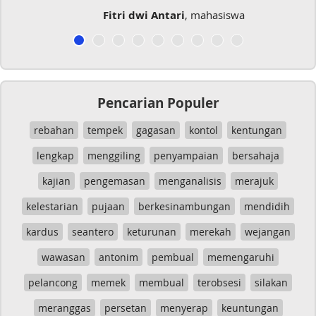
Fitri dwi Antari
, mahasiswa
Pencarian Populer
rebahan
tempek
gagasan
kontol
kentungan
lengkap
menggiling
penyampaian
bersahaja
kajian
pengemasan
menganalisis
merajuk
kelestarian
pujaan
berkesinambungan
mendidih
kardus
seantero
keturunan
merekah
wejangan
wawasan
antonim
pembual
memengaruhi
pelancong
memek
membual
terobsesi
silakan
meranggas
persetan
menyerap
keuntungan