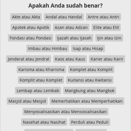
Apakah Anda sudah benar?
Akte atau Akta
Andal atau Handal
Antre atau Antri
Apotek atau Apotik
Azan atau Adzan
Elite atau Elit
Fondasi atau Pondasi
Ijazah atau Ijasah
Ijin atau Izin
Imbau atau Himbau
Isap atau Hisap
Jenderal atau Jendral
Kaos atau Kaus
Karier atau Karir
Karisma atau Kharisma
Komplet atau Komplit
Komplit atau Komplet
Kuitansi atau Kwitansi
Lembap atau Lembab
Mangkung atau Mangkok
Masjid atau Mesjid
Memerhatikan atau Memperhatikan
Menyosialisasikan atau Mensosialisasikan
Nasehat atau Nasihat
Perduli atau Peduli