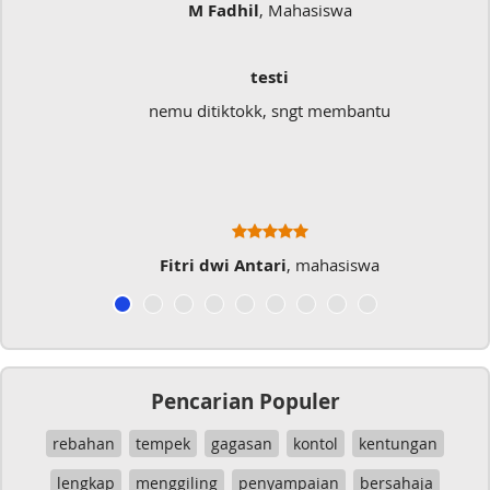
M Fadhil
, Mahasiswa
testi
nemu ditiktokk, sngt membantu
Fitri dwi Antari
, mahasiswa
Pencarian Populer
rebahan
tempek
gagasan
kontol
kentungan
lengkap
menggiling
penyampaian
bersahaja