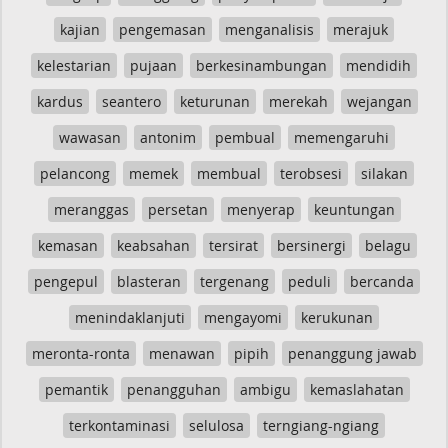
kajian
pengemasan
menganalisis
merajuk
kelestarian
pujaan
berkesinambungan
mendidih
kardus
seantero
keturunan
merekah
wejangan
wawasan
antonim
pembual
memengaruhi
pelancong
memek
membual
terobsesi
silakan
meranggas
persetan
menyerap
keuntungan
kemasan
keabsahan
tersirat
bersinergi
belagu
pengepul
blasteran
tergenang
peduli
bercanda
menindaklanjuti
mengayomi
kerukunan
meronta-ronta
menawan
pipih
penanggung jawab
pemantik
penangguhan
ambigu
kemaslahatan
terkontaminasi
selulosa
terngiang-ngiang