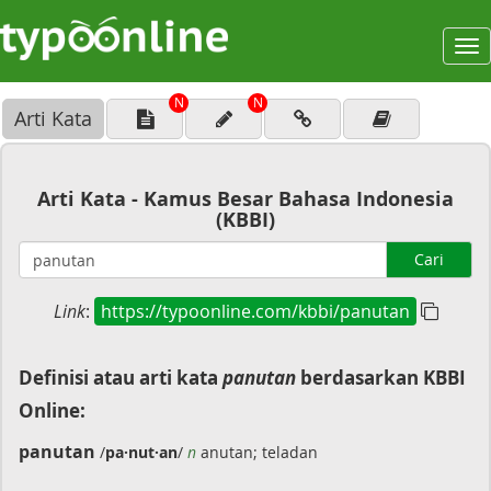
To
na
N
N
Arti Kata
Arti Kata - Kamus Besar Bahasa Indonesia
(KBBI)
Cari
Link
:
https://typoonline.com/kbbi/panutan
Definisi atau arti kata
panutan
berdasarkan KBBI
Online:
panutan
/
pa·nut·an
/
n
anutan; teladan