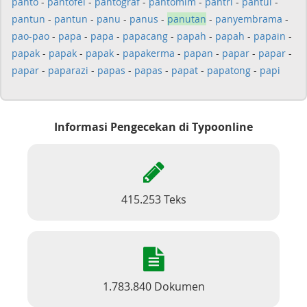
panto
-
pantofel
-
pantograf
-
pantomim
-
pantri
-
pantul
-
pantun
-
pantun
-
panu
-
panus
-
panutan
-
panyembrama
-
pao-pao
-
papa
-
papa
-
papacang
-
papah
-
papah
-
papain
-
papak
-
papak
-
papak
-
papakerma
-
papan
-
papar
-
papar
-
papar
-
paparazi
-
papas
-
papas
-
papat
-
papatong
-
papi
Informasi Pengecekan di Typoonline
415.253 Teks
1.783.840 Dokumen