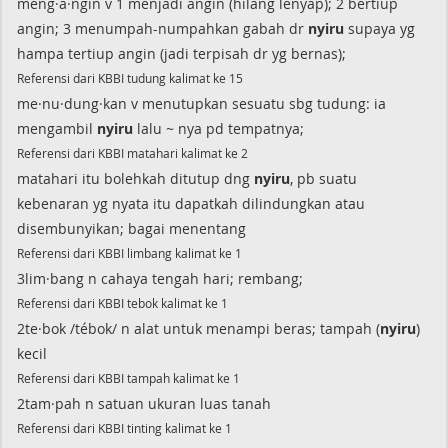
meng·a·ngin v 1 menjadi angin (hilang lenyap); 2 bertiup
angin; 3 menumpah-numpahkan gabah dr
nyiru
supaya yg
hampa tertiup angin (jadi terpisah dr yg bernas);
Referensi dari KBBI tudung kalimat ke 15
me·nu·dung·kan v menutupkan sesuatu sbg tudung: ia
mengambil
nyiru
lalu ~ nya pd tempatnya;
Referensi dari KBBI matahari kalimat ke 2
matahari itu bolehkah ditutup dng
nyiru
, pb suatu
kebenaran yg nyata itu dapatkah dilindungkan atau
disembunyikan; bagai menentang
Referensi dari KBBI limbang kalimat ke 1
3lim·bang n cahaya tengah hari; rembang;
Referensi dari KBBI tebok kalimat ke 1
2te·bok /tébok/ n alat untuk menampi beras; tampah (
nyiru
)
kecil
Referensi dari KBBI tampah kalimat ke 1
2tam·pah n satuan ukuran luas tanah
Referensi dari KBBI tinting kalimat ke 1