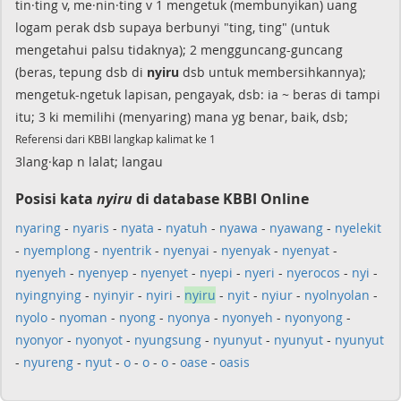
tin·ting v, me·nin·ting v 1 mengetuk (membunyikan) uang
logam perak dsb supaya berbunyi "ting, ting" (untuk
mengetahui palsu tidaknya); 2 mengguncang-guncang
(beras, tepung dsb di
nyiru
dsb untuk membersihkannya);
mengetuk-ngetuk lapisan, pengayak, dsb: ia ~ beras di tampi
itu; 3 ki memilihi (menyaring) mana yg benar, baik, dsb;
Referensi dari KBBI langkap kalimat ke 1
3lang·kap n lalat; langau
Posisi kata
nyiru
di database KBBI Online
nyaring
-
nyaris
-
nyata
-
nyatuh
-
nyawa
-
nyawang
-
nyelekit
-
nyemplong
-
nyentrik
-
nyenyai
-
nyenyak
-
nyenyat
-
nyenyeh
-
nyenyep
-
nyenyet
-
nyepi
-
nyeri
-
nyerocos
-
nyi
-
nyingnying
-
nyinyir
-
nyiri
-
nyiru
-
nyit
-
nyiur
-
nyolnyolan
-
nyolo
-
nyoman
-
nyong
-
nyonya
-
nyonyeh
-
nyonyong
-
nyonyor
-
nyonyot
-
nyungsung
-
nyunyut
-
nyunyut
-
nyunyut
-
nyureng
-
nyut
-
o
-
o
-
o
-
oase
-
oasis