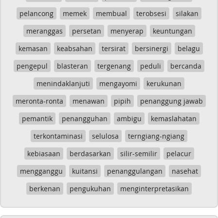
pelancong
memek
membual
terobsesi
silakan
meranggas
persetan
menyerap
keuntungan
kemasan
keabsahan
tersirat
bersinergi
belagu
pengepul
blasteran
tergenang
peduli
bercanda
menindaklanjuti
mengayomi
kerukunan
meronta-ronta
menawan
pipih
penanggung jawab
pemantik
penangguhan
ambigu
kemaslahatan
terkontaminasi
selulosa
terngiang-ngiang
kebiasaan
berdasarkan
silir-semilir
pelacur
mengganggu
kuitansi
penanggulangan
nasehat
berkenan
pengukuhan
menginterpretasikan