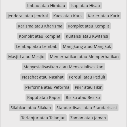
Imbau atau Himbau
Isap atau Hisap
Jenderal atau Jendral
Kaos atau Kaus
Karier atau Karir
Karisma atau Kharisma
Komplet atau Komplit
Komplit atau Komplet
Kuitansi atau Kwitansi
Lembap atau Lembab
Mangkung atau Mangkok
Masjid atau Mesjid
Memerhatikan atau Memperhatikan
Menyosialisasikan atau Mensosialisasikan
Nasehat atau Nasihat
Perduli atau Peduli
Performa atau Peforma
Pikir atau Fikir
Rapot atau Rapor
Risiko atau Resiko
Silahkan atau Silakan
Standardisasi atau Standarisasi
Terlanjur atau Telanjur
Zaman atau Jaman