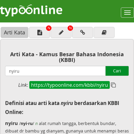
To
na
N
N
Arti Kata
Arti Kata - Kamus Besar Bahasa Indonesia
(KBBI)
Cari
Link
:
https://typoonline.com/kbbi/nyiru
Definisi atau arti kata
nyiru
berdasarkan KBBI
Online:
nyiru
/
nyi·ru
/
n
alat rumah tangga, berbentuk bundar,
dibuat dr bambu yg dianyam, gunanya untuk menampi beras