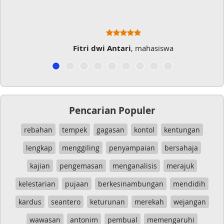
Fitri dwi Antari
, mahasiswa
Pencarian Populer
rebahan
tempek
gagasan
kontol
kentungan
lengkap
menggiling
penyampaian
bersahaja
kajian
pengemasan
menganalisis
merajuk
kelestarian
pujaan
berkesinambungan
mendidih
kardus
seantero
keturunan
merekah
wejangan
wawasan
antonim
pembual
memengaruhi