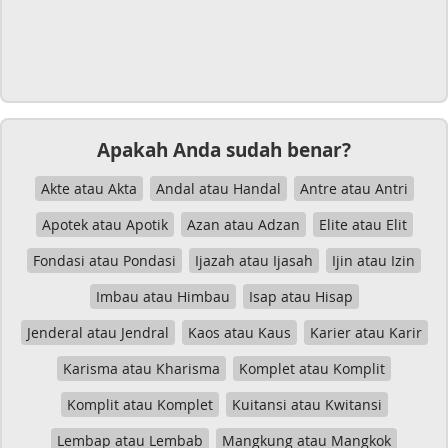
Apakah Anda sudah benar?
Akte atau Akta
Andal atau Handal
Antre atau Antri
Apotek atau Apotik
Azan atau Adzan
Elite atau Elit
Fondasi atau Pondasi
Ijazah atau Ijasah
Ijin atau Izin
Imbau atau Himbau
Isap atau Hisap
Jenderal atau Jendral
Kaos atau Kaus
Karier atau Karir
Karisma atau Kharisma
Komplet atau Komplit
Komplit atau Komplet
Kuitansi atau Kwitansi
Lembap atau Lembab
Mangkung atau Mangkok