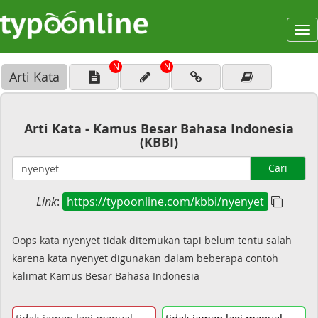
To
na
N
N
Arti Kata
Arti Kata - Kamus Besar Bahasa Indonesia
(KBBI)
Cari
Link
:
https://typoonline.com/kbbi/nyenyet
Oops kata nyenyet tidak ditemukan tapi belum tentu salah
karena kata nyenyet digunakan dalam beberapa contoh
kalimat Kamus Besar Bahasa Indonesia