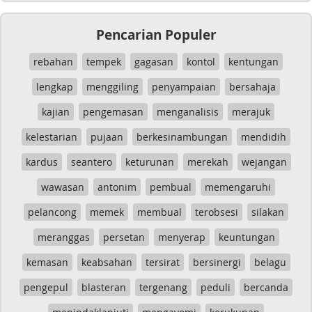
Pencarian Populer
rebahan
tempek
gagasan
kontol
kentungan
lengkap
menggiling
penyampaian
bersahaja
kajian
pengemasan
menganalisis
merajuk
kelestarian
pujaan
berkesinambungan
mendidih
kardus
seantero
keturunan
merekah
wejangan
wawasan
antonim
pembual
memengaruhi
pelancong
memek
membual
terobsesi
silakan
meranggas
persetan
menyerap
keuntungan
kemasan
keabsahan
tersirat
bersinergi
belagu
pengepul
blasteran
tergenang
peduli
bercanda