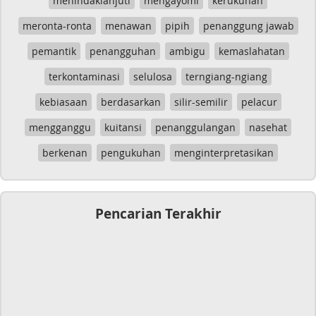
menindaklanjuti
mengayomi
kerukunan
meronta-ronta
menawan
pipih
penanggung jawab
pemantik
penangguhan
ambigu
kemaslahatan
terkontaminasi
selulosa
terngiang-ngiang
kebiasaan
berdasarkan
silir-semilir
pelacur
mengganggu
kuitansi
penanggulangan
nasehat
berkenan
pengukuhan
menginterpretasikan
Pencarian Terakhir