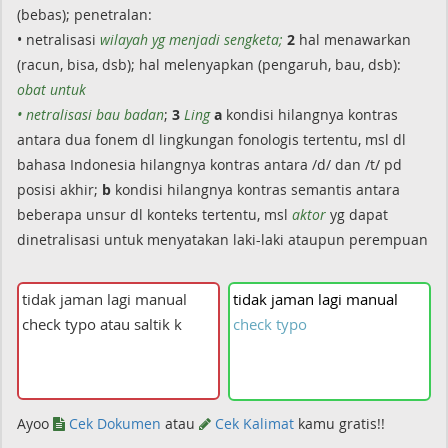
(bebas); penetralan:
• netralisasi
wilayah yg menjadi sengketa;
2
hal menawarkan
(racun, bisa, dsb); hal melenyapkan (pengaruh, bau, dsb):
obat untuk
• netralisasi bau badan
;
3
Ling
a
kondisi hilangnya kontras
antara dua fonem dl lingkungan fonologis tertentu, msl dl
bahasa Indonesia hilangnya kontras antara /d/ dan /t/ pd
posisi akhir;
b
kondisi hilangnya kontras semantis antara
beberapa unsur dl konteks tertentu, msl
aktor
yg dapat
dinetralisasi untuk menyatakan laki-laki ataupun perempuan
tidak
jaman
lagi
manual
check
typo
Ayoo
Cek Dokumen
atau
Cek Kalimat
kamu gratis!!