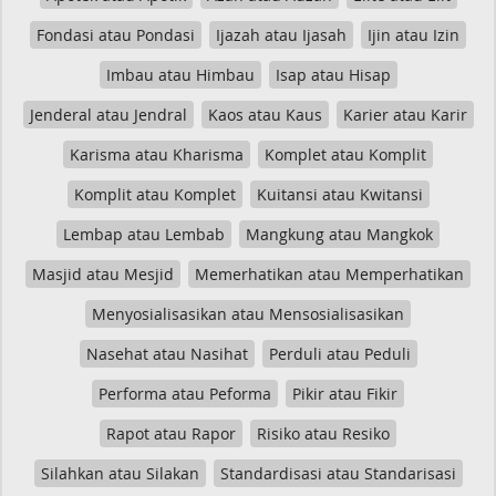
Fondasi atau Pondasi
Ijazah atau Ijasah
Ijin atau Izin
Imbau atau Himbau
Isap atau Hisap
Jenderal atau Jendral
Kaos atau Kaus
Karier atau Karir
Karisma atau Kharisma
Komplet atau Komplit
Komplit atau Komplet
Kuitansi atau Kwitansi
Lembap atau Lembab
Mangkung atau Mangkok
Masjid atau Mesjid
Memerhatikan atau Memperhatikan
Menyosialisasikan atau Mensosialisasikan
Nasehat atau Nasihat
Perduli atau Peduli
Performa atau Peforma
Pikir atau Fikir
Rapot atau Rapor
Risiko atau Resiko
Silahkan atau Silakan
Standardisasi atau Standarisasi