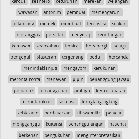
kardus
seantero
keturunan
merekah
wejangan
wawasan
antonim
pembual
memengaruhi
pelancong
memek
membual
terobsesi
silakan
meranggas
persetan
menyerap
keuntungan
kemasan
keabsahan
tersirat
bersinergi
belagu
pengepul
blasteran
tergenang
peduli
bercanda
menindaklanjuti
mengayomi
kerukunan
meronta-ronta
menawan
pipih
penanggung jawab
pemantik
penangguhan
ambigu
kemaslahatan
terkontaminasi
selulosa
terngiang-ngiang
kebiasaan
berdasarkan
silir-semilir
pelacur
mengganggu
kuitansi
penanggulangan
nasehat
berkenan
pengukuhan
menginterpretasikan