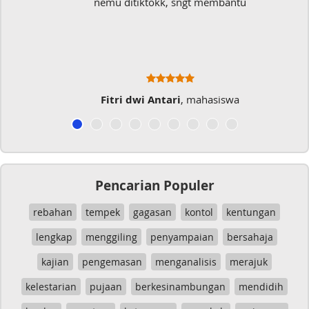
nemu ditiktokk, sngt membantu
Fitri dwi Antari
, mahasiswa
Pencarian Populer
rebahan
tempek
gagasan
kontol
kentungan
lengkap
menggiling
penyampaian
bersahaja
kajian
pengemasan
menganalisis
merajuk
kelestarian
pujaan
berkesinambungan
mendidih