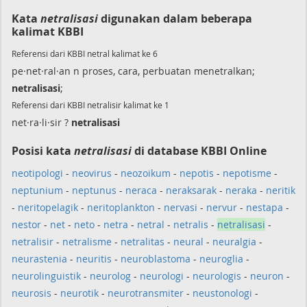
Kata
netralisasi
digunakan dalam beberapa
kalimat KBBI
Referensi dari KBBI netral kalimat ke 6
pe·net·ral·an n proses, cara, perbuatan menetralkan;
netralisasi
;
Referensi dari KBBI netralisir kalimat ke 1
net·ra·li·sir ?
netralisasi
Posisi kata
netralisasi
di database KBBI Online
neotipologi
-
neovirus
-
neozoikum
-
nepotis
-
nepotisme
-
neptunium
-
neptunus
-
neraca
-
neraksarak
-
neraka
-
neritik
-
neritopelagik
-
neritoplankton
-
nervasi
-
nervur
-
nestapa
-
nestor
-
net
-
neto
-
netra
-
netral
-
netralis
-
netralisasi
-
netralisir
-
netralisme
-
netralitas
-
neural
-
neuralgia
-
neurastenia
-
neuritis
-
neuroblastoma
-
neuroglia
-
neurolinguistik
-
neurolog
-
neurologi
-
neurologis
-
neuron
-
neurosis
-
neurotik
-
neurotransmiter
-
neustonologi
-