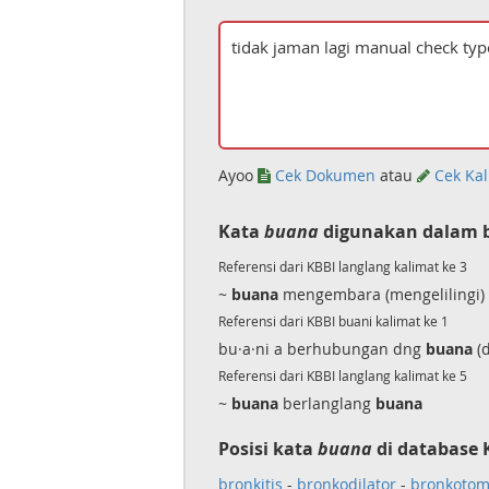
Ayoo
Cek Dokumen
atau
Cek Kal
Kata
buana
digunakan dalam b
Referensi dari KBBI langlang kalimat ke 3
~
buana
mengembara (mengelilingi) 
Referensi dari KBBI buani kalimat ke 1
bu·a·ni a berhubungan dng
buana
(d
Referensi dari KBBI langlang kalimat ke 5
~
buana
berlanglang
buana
Posisi kata
buana
di database 
bronkitis
-
bronkodilator
-
bronkotom