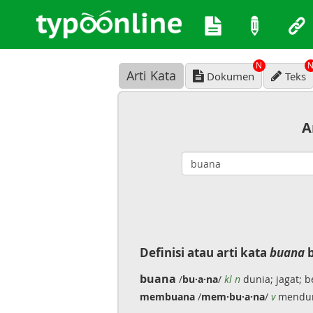
N
Arti Kata
Dokumen
Teks
A
Definisi atau arti kata
buana
b
buana
/
bu·a·na
/
kl n
dunia; jagat; 
membuana
/
mem·bu·a·na
/
v
mendu