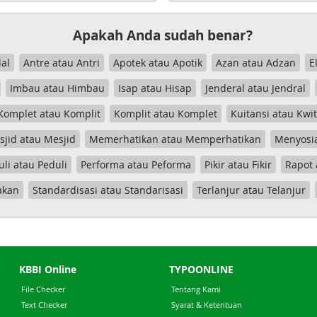
Apakah Anda sudah benar?
al
Antre atau Antri
Apotek atau Apotik
Azan atau Adzan
E
Imbau atau Himbau
Isap atau Hisap
Jenderal atau Jendral
Komplet atau Komplit
Komplit atau Komplet
Kuitansi atau Kwi
jid atau Mesjid
Memerhatikan atau Memperhatikan
Menyosia
uli atau Peduli
Performa atau Peforma
Pikir atau Fikir
Rapot 
akan
Standardisasi atau Standarisasi
Terlanjur atau Telanjur
KBBI Online
TYPOONLINE
File Checker
Tentang Kami
Text Checker
Syarat & Ketentuan