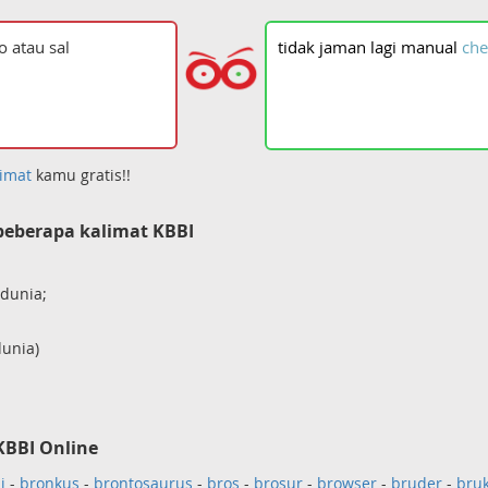
tidak
jaman
lagi
manual
che
imat
kamu gratis!!
eberapa kalimat KBBI
dunia;
unia)
KBBI Online
i
-
bronkus
-
brontosaurus
-
bros
-
brosur
-
browser
-
bruder
-
bru