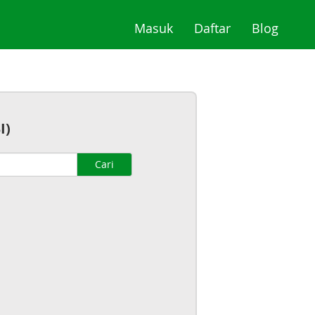
(current)
(current)
(curre
Masuk
Daftar
Blog
I)
Cari