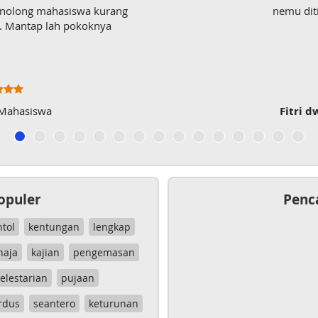
enolong mahasiswa kurang
nemu dit
wk. Mantap lah pokoknya
 Mahasiswa
Fitri d
opuler
Penc
ntol
kentungan
lengkap
haja
kajian
pengemasan
elestarian
pujaan
rdus
seantero
keturunan