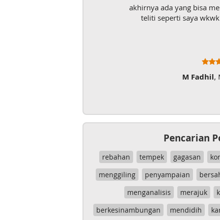
akhirnya ada yang bisa m
teliti seperti saya wk
M Fadhil
,
Pencarian P
rebahan
tempek
gagasan
ko
menggiling
penyampaian
bersa
menganalisis
merajuk
k
berkesinambungan
mendidih
ka