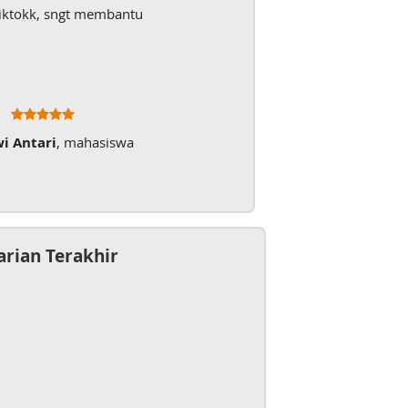
iktokk, sngt membantu
wi Antari
, mahasiswa
arian Terakhir