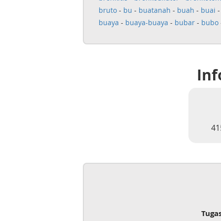
bruto
-
bu
-
buatanah
-
buah
-
buai
buaya
-
buaya-buaya
-
bubar
-
bubo
Inf
41
Tuga