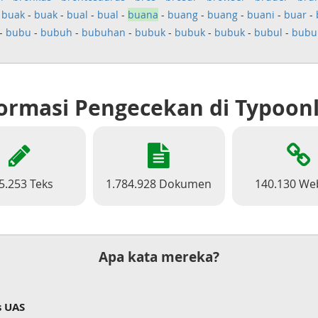
-
buak
-
buak
-
bual
-
bual
-
buana
-
buang
-
buang
-
buani
-
buar
-
-
bubu
-
bubuh
-
bubuhan
-
bubuk
-
bubuk
-
bubuk
-
bubul
-
bubu
ormasi Pengecekan di Typoon
5.253 Teks
1.784.928 Dokumen
140.130 We
Apa kata mereka?
s UAS