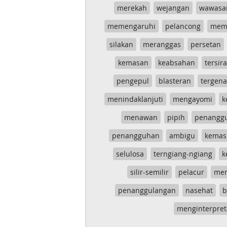
merekah
wejangan
wawasa
memengaruhi
pelancong
mem
silakan
meranggas
persetan
kemasan
keabsahan
tersira
pengepul
blasteran
tergen
menindaklanjuti
mengayomi
k
menawan
pipih
penangg
penangguhan
ambigu
kemas
selulosa
terngiang-ngiang
k
silir-semilir
pelacur
me
penanggulangan
nasehat
b
menginterpret