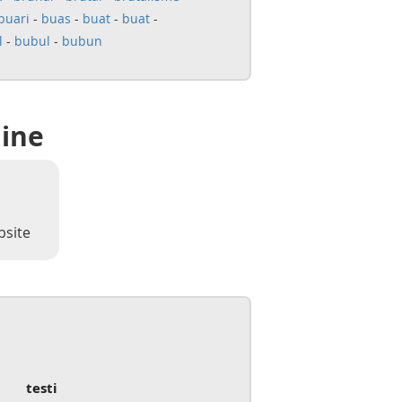
buari
-
buas
-
buat
-
buat
-
l
-
bubul
-
bubun
line
bsite
testi