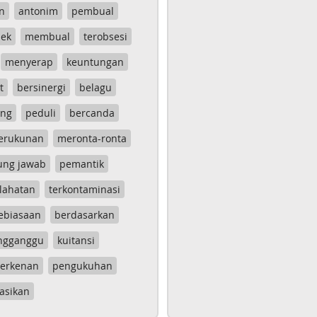
n
antonim
pembual
ek
membual
terobsesi
menyerap
keuntungan
t
bersinergi
belagu
ang
peduli
bercanda
erukunan
meronta-ronta
ung jawab
pemantik
lahatan
terkontaminasi
ebiasaan
berdasarkan
ngganggu
kuitansi
erkenan
pengukuhan
asikan