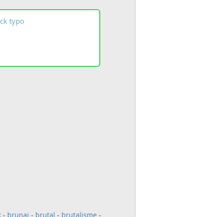
ck
typo
k
-
brunai
-
brutal
-
brutalisme
-