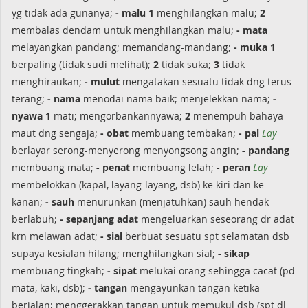
yg tidak ada gunanya;
- malu 1
menghilangkan malu;
2
membalas dendam untuk menghilangkan malu;
- mata
melayangkan pandang; memandang-mandang;
- muka 1
berpaling (tidak sudi melihat);
2
tidak suka;
3
tidak
menghiraukan;
- mulut
mengatakan sesuatu tidak dng terus
terang;
- nama
menodai nama baik; menjelekkan nama;
-
nyawa 1
mati; mengorbankannyawa;
2
menempuh bahaya
maut dng sengaja;
- obat
membuang tembakan;
- pal
Lay
berlayar serong-menyerong menyongsong angin;
- pandang
membuang mata;
- penat
membuang lelah;
- peran
Lay
membelokkan (kapal, layang-layang, dsb) ke kiri dan ke
kanan;
- sauh
menurunkan (menjatuhkan) sauh hendak
berlabuh;
- sepanjang adat
mengeluarkan seseorang dr adat
krn melawan adat;
- sial
berbuat sesuatu spt selamatan dsb
supaya kesialan hilang; menghilangkan sial;
- sikap
membuang tingkah;
- sipat
melukai orang sehingga cacat (pd
mata, kaki, dsb);
- tangan
mengayunkan tangan ketika
berjalan; menggerakkan tangan untuk memukul dsb (spt dl