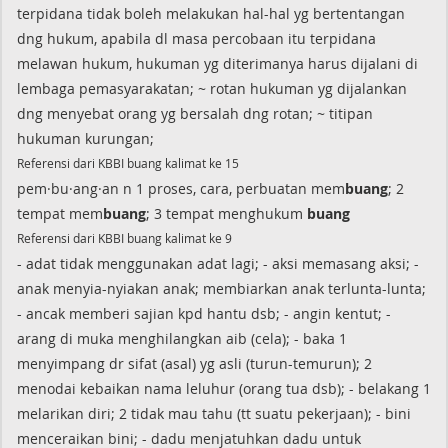
terpidana tidak boleh melakukan hal-hal yg bertentangan
dng hukum, apabila dl masa percobaan itu terpidana
melawan hukum, hukuman yg diterimanya harus dijalani di
lembaga pemasyarakatan; ~ rotan hukuman yg dijalankan
dng menyebat orang yg bersalah dng rotan; ~ titipan
hukuman kurungan;
Referensi dari KBBI buang kalimat ke 15
pem·bu·ang·an n 1 proses, cara, perbuatan mem
buang
; 2
tempat mem
buang
; 3 tempat menghukum
buang
Referensi dari KBBI buang kalimat ke 9
- adat tidak menggunakan adat lagi; - aksi memasang aksi; -
anak menyia-nyiakan anak; membiarkan anak terlunta-lunta;
- ancak memberi sajian kpd hantu dsb; - angin kentut; -
arang di muka menghilangkan aib (cela); - baka 1
menyimpang dr sifat (asal) yg asli (turun-temurun); 2
menodai kebaikan nama leluhur (orang tua dsb); - belakang 1
melarikan diri; 2 tidak mau tahu (tt suatu pekerjaan); - bini
menceraikan bini; - dadu menjatuhkan dadu untuk