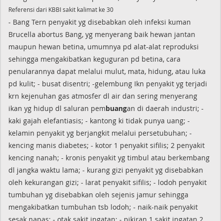
Referensi dari KBBI sakit kalimat ke 30
- Bang Tern penyakit yg disebabkan oleh infeksi kuman
Brucella abortus Bang, yg menyerang baik hewan jantan
maupun hewan betina, umumnya pd alat-alat reproduksi
sehingga mengakibatkan keguguran pd betina, cara
penularannya dapat melalui mulut, mata, hidung, atau luka
pd kulit; - busat disentri; -gelembung Ikn penyakit yg terjadi
krn kejenuhan gas atmosfer dl air dan sering menyerang
ikan yg hidup dl saluran pem
buang
an di daerah industri; -
kaki gajah elefantiasis; - kantong ki tidak punya uang; -
kelamin penyakit yg berjangkit melalui persetubuhan; -
kencing manis diabetes; - kotor 1 penyakit sifilis; 2 penyakit
kencing nanah; - kronis penyakit yg timbul atau berkembang
dl jangka waktu lama; - kurang gizi penyakit yg disebabkan
oleh kekurangan gizi; - larat penyakit sifilis; - lodoh penyakit
tumbuhan yg disebabkan oleh sejenis jamur sehingga
mengakibatkan tumbuhan tsb lodoh; - naik-naik penyakit
sesak napas; - otak sakit ingatan; - pikiran 1 sakit ingatan 2