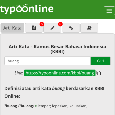
To
na
N
N
Arti Kata
Arti Kata - Kamus Besar Bahasa Indonesia
(KBBI)
Cari
Link
:
https://typoonline.com/kbbi/buang
Definisi atau arti kata
buang
berdasarkan KBBI
Online:
1
1
buang
/
bu·ang
/
v
lempar; lepaskan; keluarkan;