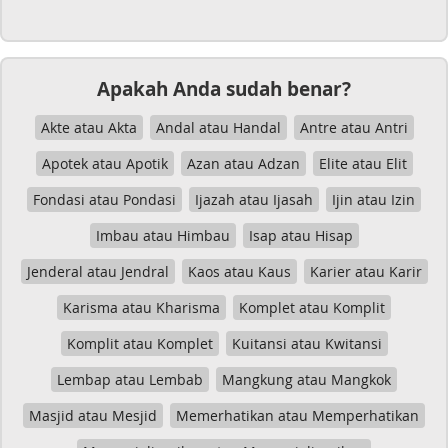
Apakah Anda sudah benar?
Akte atau Akta
Andal atau Handal
Antre atau Antri
Apotek atau Apotik
Azan atau Adzan
Elite atau Elit
Fondasi atau Pondasi
Ijazah atau Ijasah
Ijin atau Izin
Imbau atau Himbau
Isap atau Hisap
Jenderal atau Jendral
Kaos atau Kaus
Karier atau Karir
Karisma atau Kharisma
Komplet atau Komplit
Komplit atau Komplet
Kuitansi atau Kwitansi
Lembap atau Lembab
Mangkung atau Mangkok
Masjid atau Mesjid
Memerhatikan atau Memperhatikan