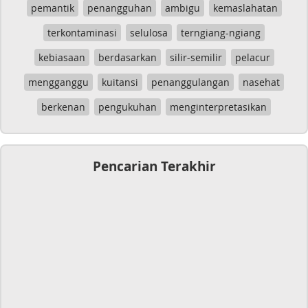
pemantik
penangguhan
ambigu
kemaslahatan
terkontaminasi
selulosa
terngiang-ngiang
kebiasaan
berdasarkan
silir-semilir
pelacur
mengganggu
kuitansi
penanggulangan
nasehat
berkenan
pengukuhan
menginterpretasikan
Pencarian Terakhir