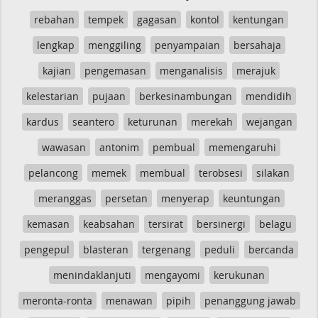
rebahan
tempek
gagasan
kontol
kentungan
lengkap
menggiling
penyampaian
bersahaja
kajian
pengemasan
menganalisis
merajuk
kelestarian
pujaan
berkesinambungan
mendidih
kardus
seantero
keturunan
merekah
wejangan
wawasan
antonim
pembual
memengaruhi
pelancong
memek
membual
terobsesi
silakan
meranggas
persetan
menyerap
keuntungan
kemasan
keabsahan
tersirat
bersinergi
belagu
pengepul
blasteran
tergenang
peduli
bercanda
menindaklanjuti
mengayomi
kerukunan
meronta-ronta
menawan
pipih
penanggung jawab