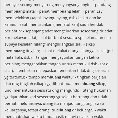
berlayar serong-menyerong menyongsong angin; - pandang
mem
buang
mata; - penat mem
buang
lelah; - peran Lay
membelokkan (kapal, layang-layang, dsb) ke kiri dan ke
kanan; - sauh menurunkan (menjatuhkan) sauh hendak
berlabuh; - sepanjang adat mengeluarkan seseorang dr adat
krn melawan adat; - sial berbuat sesuatu spt selamatan dsb
supaya kesialan hilang; menghilangkan sial; - sikap
mem
buang
tingkah; - sipat melukai orang sehingga cacat (pd
mata, kaki, dsb); - tangan mengayunkan tangan ketika
berjalan; menggerakkan tangan untuk memukul dsb (spt dl
silat); - tembakan melepaskan tembakan tidak dng sasaran
yg tertentu; - tempo mem
buang
waktu; - tingkah berjalan
dsb dng tingkah (sikap) yg dibuat-buat; mem
buang
sikap; -
undi menentukan sesuatu dng mengundi; - utang hukuman
yg dijatuhkan kpd seseorang yg selalu berutang dan tidak
pernah melunasinya, utang itu menjadi tanggung jawab
keluarganya, tetapi orang itu di
buang
dr keluarga; - waktu
menghabiskan waktu tanpa hasil; menyia-nyiakan waktu;