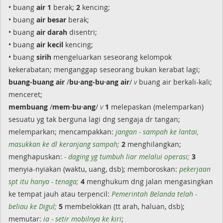
• buang
air 1
berak;
2
kencing;
• buang
air besar
berak;
• buang
air darah
disentri;
• buang
air kecil
kencing;
• buang
sirih
mengeluarkan seseorang kelompok
kekerabatan; menganggap seseorang bukan kerabat lagi;
buang-buang air
/
bu·ang-bu·ang air
/
v
buang air berkali-kali;
menceret;
membuang
/
mem·bu·ang
/
v
1
melepaskan (melemparkan)
sesuatu yg tak berguna lagi dng sengaja dr tangan;
melemparkan; mencampakkan:
jangan - sampah ke lantai,
masukkan ke dl keranjang sampah;
2
menghilangkan;
menghapuskan:
- daging yg tumbuh liar melalui operasi;
3
menyia-nyiakan (waktu, uang, dsb); memboroskan:
pekerjaan
spt itu hanya - tenaga;
4
menghukum dng jalan mengasingkan
ke tempat jauh atau terpencil:
Pemerintah Belanda telah -
beliau ke Digul;
5
membelokkan (tt arah, haluan, dsb);
memutar:
ia - setir mobilnya ke kiri
;