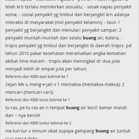
lelah krn terlalu memikirkan sesuatu; - sesak napas penyakit
asma; - sosial penyakit yg timbul dan berjangkit krn adanya
interaksi dl masyarakat (msl penyakit kelamin); - taun 1
penyakit yg berjangkit dan menular; penyakit sampar; 2
penyakit muntah-muntah dan selalu
buang
air; kolera; -
tropis penyakit yg timbul dan berjangkit di daerah tropis: pd
tahun 2010 pakar kesehatan meramalkan angka kematian
akibat lima macam - tropis akan meningkat dr dua juta
menjadi lebih dr empat juta per tahun;
Referensi dari KBBI ejan kalimat ke 1
2ejan Mk v, meng·e·jan v 1 memaksa (memaksa-maksa); 2
mencari (mencari-cari);
Referensi dari KBBI turas kalimat ke 1
tu·ras, pe·tu·ras·an n tempat
buang
air kecil: kamar mandi
dan ~ nya bersih
Referensi dari KBBI luntur kalimat ke 2
me·lun·tur v minum obat supaya gampang
buang
air (untuk
cuci perut dsb);