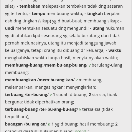
silat);
- tembakan
melepaskan tembakan tidak dng sasaran
yg tertentu;
- tempo
membuang waktu;
- tingkah
berjalan
dsb dng tingkah (sikap) yg dibuat-buat; membuang sikap;
-
undi
menentukan sesuatu dng mengundi;
- utang
hukuman
yg dijatuhkan kpd seseorang yg selalu berutang dan tidak
pernah melunasinya, utang itu menjadi tanggung jawab
keluarganya, tetapi orang itu dibuang dr keluarga;
- waktu
menghabiskan waktu tanpa hasil; menyia-nyiakan waktu;
membuang-buang
/
mem·bu·ang-bu·ang
/
v
berulang-ulang
membuang;
membuangkan
/
mem·bu·ang·kan
/
v
membuang;
melemparkan; mengasingkan; menyingkirkan;
terbuang
/
ter·bu·ang
/
v
1
sudah dibuang;
2
sia-sia; tidak
berguna; tidak diperhatikan orang;
terbuang-buang
/
ter·bu·ang-bu·ang
/
v
tersia-sia (tidak
terpelihara);
buangan
/
bu·ang·an
/
n
1
yg dibuang; hasil membuang;
2
orang yg dijatuhi hukuman buang:
orang -
;