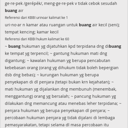
ge·re·pek /gerépék/, meng·ge·re·pek v tidak cebok sesudah
buang
air
Referensi dari KBBI urinoar kalimat ke 1
uri·no·ar n kamar atau ruangan untuk
buang
air kecil (seni);
tempat kencing; kamar kecil
Referensi dari KBBI hukum kalimat ke 60
~
buang
hukuman yg dijatuhkan kpd terpidana dng di
buang
ke tempat yg terpencil; ~ gantung hukuman mati dng
digantung; ~ kawalan hukuman yg berupa pencabutan
kebebasan orang (orang yg dihukum tidak boleh bepergian
dsb dng bebas); ~ kurungan hukuman yg berupa
penyekapan di dl penjara (tetapi bukan krn kejahatan); ~
mati hukuman yg dijalankan dng membunuh (menembak,
menggantung) orang yg bersalah; ~ pancung hukuman yg
dilakukan dng memancung atau menebas leher terpidana; ~
penjara hukuman yg berupa penyekapan dl penjara; ~
percobaan hukuman penjara yg tidak dijalani di lembaga
pemasyarakatan, tetapi selama dl masa percobaan itu