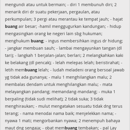
mengundi atau untuk bermain; - diri 1 membunuh diri; 2
menarik diri dr suatu pekerjaan, pergaulan, atau
perkumpulan; 3 pergi atau merantau ke tempat jauh; - hajat
buang
air besar; -hamil menggugurkan kandungan; - hidup
mengasingkan orang ke negeri lain sbg hukuman;
menghukum
buang
; - ingus membersihkan ingus dr hidung;
- jangkar membuan sauh; - lambai mengayunkan tangan (dl
tari); - langkah 1 berjalan-jalan; berlari; 2 melangkahkan kaki
ke belakang (dl pencak); - lelah melepas lelah; beristirahat; -
letih mem
buang
lelah; - ludah meladeni orang bersoal jawab
yg tidak ada gunanya; - malu 1 menghilangkan malu; 2
membalas dendam untuk menghilangkan malu; - mata
melayangkan pandang; memandang-mandang; - muka 1
berpaling (tidak sudi melihat); 2 tidak suka; 3 tidak
menghiraukan; - mulut mengatakan sesuatu tidak dng terus
terang; - nama menodai nama baik; menjelekkan nama; -
nyawa 1 mati; mengorbankan nyawa; 2 menempuh bahaya
maut dng sengaja; - obat mem
buang
tembakan; - pal Lay