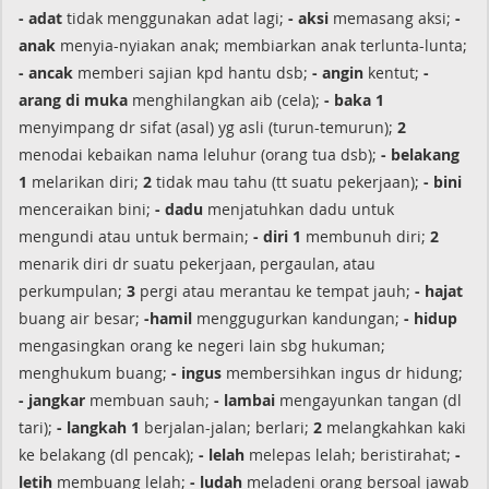
- adat
tidak menggunakan adat lagi;
- aksi
memasang aksi;
-
anak
menyia-nyiakan anak; membiarkan anak terlunta-lunta;
- ancak
memberi sajian kpd hantu dsb;
- angin
kentut;
-
arang di muka
menghilangkan aib (cela);
- baka 1
menyimpang dr sifat (asal) yg asli (turun-temurun);
2
menodai kebaikan nama leluhur (orang tua dsb);
- belakang
1
melarikan diri;
2
tidak mau tahu (tt suatu pekerjaan);
- bini
menceraikan bini;
- dadu
menjatuhkan dadu untuk
mengundi atau untuk bermain;
- diri 1
membunuh diri;
2
menarik diri dr suatu pekerjaan, pergaulan, atau
perkumpulan;
3
pergi atau merantau ke tempat jauh;
- hajat
buang air besar;
-hamil
menggugurkan kandungan;
- hidup
mengasingkan orang ke negeri lain sbg hukuman;
menghukum buang;
- ingus
membersihkan ingus dr hidung;
- jangkar
membuan sauh;
- lambai
mengayunkan tangan (dl
tari);
- langkah 1
berjalan-jalan; berlari;
2
melangkahkan kaki
ke belakang (dl pencak);
- lelah
melepas lelah; beristirahat;
-
letih
membuang lelah;
- ludah
meladeni orang bersoal jawab