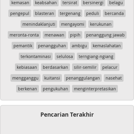
kemasan
keabsahan
tersirat
bersinergi
belagu
pengepul
blasteran
tergenang
peduli
bercanda
menindaklanjuti
mengayomi
kerukunan
meronta-ronta
menawan
pipih
penanggung jawab
pemantik
penangguhan
ambigu
kemaslahatan
terkontaminasi
selulosa
terngiang-ngiang
kebiasaan
berdasarkan
silir-semilir
pelacur
mengganggu
kuitansi
penanggulangan
nasehat
berkenan
pengukuhan
menginterpretasikan
Pencarian Terakhir