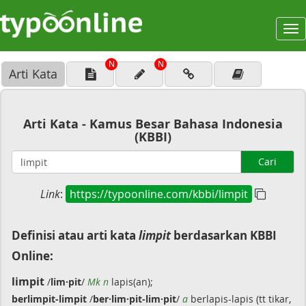
To
na
N
N
Arti Kata
Arti Kata - Kamus Besar Bahasa Indonesia
(KBBI)
Cari
Link
:
https://typoonline.com/kbbi/limpit
Definisi atau arti kata
limpit
berdasarkan KBBI
Online:
limpit
/
lim·pit
/
Mk n
lapis(an);
berlimpit-limpit
/
ber·lim·pit-lim·pit
/
a
berlapis-lapis (tt tikar,