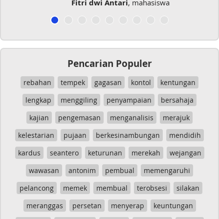
Fitri dwi Antari
, mahasiswa
Pencarian Populer
rebahan
tempek
gagasan
kontol
kentungan
lengkap
menggiling
penyampaian
bersahaja
kajian
pengemasan
menganalisis
merajuk
kelestarian
pujaan
berkesinambungan
mendidih
kardus
seantero
keturunan
merekah
wejangan
wawasan
antonim
pembual
memengaruhi
pelancong
memek
membual
terobsesi
silakan
meranggas
persetan
menyerap
keuntungan