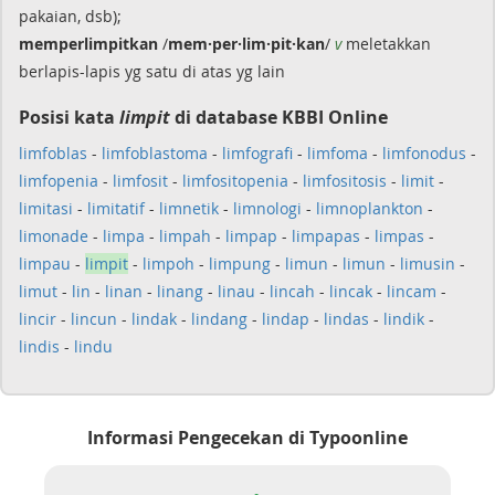
pakaian, dsb);
memperlimpitkan
/
mem·per·lim·pit·kan
/
v
meletakkan
berlapis-lapis yg satu di atas yg lain
Posisi kata
limpit
di database KBBI Online
limfoblas
-
limfoblastoma
-
limfografi
-
limfoma
-
limfonodus
-
limfopenia
-
limfosit
-
limfositopenia
-
limfositosis
-
limit
-
limitasi
-
limitatif
-
limnetik
-
limnologi
-
limnoplankton
-
limonade
-
limpa
-
limpah
-
limpap
-
limpapas
-
limpas
-
limpau
-
limpit
-
limpoh
-
limpung
-
limun
-
limun
-
limusin
-
limut
-
lin
-
linan
-
linang
-
linau
-
lincah
-
lincak
-
lincam
-
lincir
-
lincun
-
lindak
-
lindang
-
lindap
-
lindas
-
lindik
-
lindis
-
lindu
Informasi Pengecekan di Typoonline