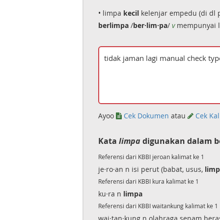
• limpa
kecil
kelenjar empedu (di dl p
berlimpa
/
ber·lim·pa
/
v
mempunyai l
Ayoo
Cek Dokumen
atau
Cek Kal
Kata
limpa
digunakan dalam b
Referensi dari KBBI jeroan kalimat ke 1
je·ro·an n isi perut (babat, usus,
lim
Referensi dari KBBI kura kalimat ke 1
ku·ra n
limpa
Referensi dari KBBI waitankung kalimat ke 1
wai·tan·kung n olahraga senam beras