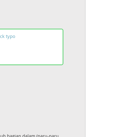
ck
typo
buh bagian dalam (paru-paru,