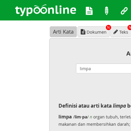
N
Arti Kata
Dokumen
Teks
A
Definisi atau arti kata
limpa
b
limpa
/
lim·pa
/
n
organ tubuh, terlet
makanan dan membersihkan darah;