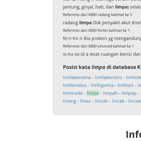
jantung, ginjal, hati, dan
limpa
) sela
Referensi dari KBBI radang kalimat ke 5
radang
limpa
Dok penyakit akut dis
Referensi dari KBBI feritin kalimat ke 1
fe·ri·tin n Bio protein yg mengandun
Referensi dari KBBI sinusoid kalimat ke 1
si·nu·so·id a Anat ruangan berisi da
Posisi kata
limpa
di database K
limfadenoma
-
limfadenosis
-
limfade
limfonodus
-
limfopenia
-
limfosit
-
l
limonade
-
limpa
-
limpah
-
limpap
-
linang
-
linau
-
lincah
-
lincak
-
linca
Inf