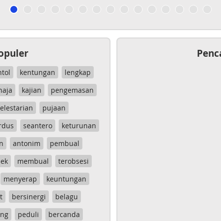
opuler
Penc
ntol
kentungan
lengkap
haja
kajian
pengemasan
elestarian
pujaan
rdus
seantero
keturunan
n
antonim
pembual
ek
membual
terobsesi
menyerap
keuntungan
t
bersinergi
belagu
ang
peduli
bercanda