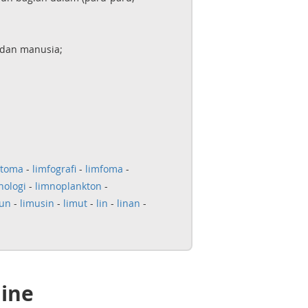
 dan manusia;
stoma
-
limfografi
-
limfoma
-
nologi
-
limnoplankton
-
mun
-
limusin
-
limut
-
lin
-
linan
-
line