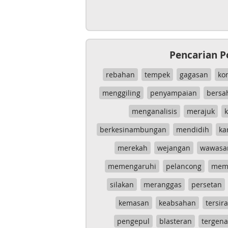
Pencarian P
rebahan
tempek
gagasan
ko
menggiling
penyampaian
bersa
menganalisis
merajuk
k
berkesinambungan
mendidih
ka
merekah
wejangan
wawasa
memengaruhi
pelancong
mem
silakan
meranggas
persetan
kemasan
keabsahan
tersira
pengepul
blasteran
tergen