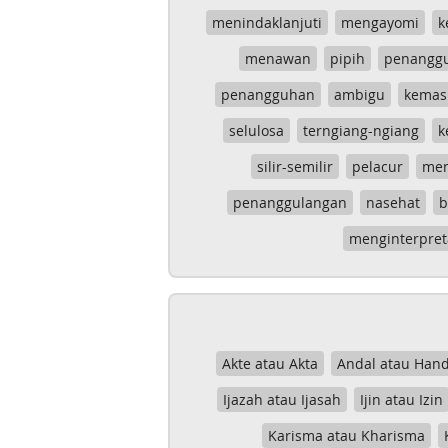
menindaklanjuti
mengayomi
k
menawan
pipih
penangg
penangguhan
ambigu
kemas
selulosa
terngiang-ngiang
k
silir-semilir
pelacur
me
penanggulangan
nasehat
b
menginterpret
Akte atau Akta
Andal atau Hand
Ijazah atau Ijasah
Ijin atau Izin
Karisma atau Kharisma