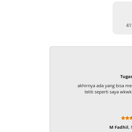
41
Tugas UAS
akhirnya ada yang bisa menolo
teliti seperti saya wkwk. Ma
M Fadhil
, Maha