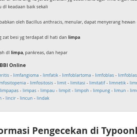
lu dl keadaan baik sekali
ebabkan oleh Bacillus anthracis, menular, dapat menyerang hewan
g zat besi yg terdapat dl hati dan
limpa
rah dl
limpa
, pankreas, dan hepar
BBI Online
ritis
-
limfangioma
-
limfatik
-
limfoblartoma
-
limfoblas
-
limfobla
imfositopenia
-
limfositosis
-
limit
-
limitasi
-
limitatif
-
limnetik
-
lim
limpapas
-
limpas
-
limpau
-
limpit
-
limpoh
-
limpung
-
limun
-
li
m
-
lincir
-
lincun
-
lindak
ormasi Pengecekan di Typoon