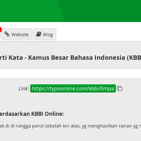
N
Website
Blog
rti Kata - Kamus Besar Bahasa Indonesia (KBB
Link
:
https://typoonline.com/kbbi/limpa
erdasarkan KBBI Online:
ak di dl rongga perut sebelah kiri atas, yg menghasilkan cairan 