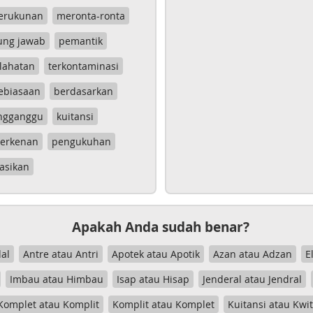
erukunan
meronta-ronta
ung jawab
pemantik
lahatan
terkontaminasi
ebiasaan
berdasarkan
ngganggu
kuitansi
erkenan
pengukuhan
asikan
Apakah Anda sudah benar?
al
Antre atau Antri
Apotek atau Apotik
Azan atau Adzan
E
Imbau atau Himbau
Isap atau Hisap
Jenderal atau Jendral
Komplet atau Komplit
Komplit atau Komplet
Kuitansi atau Kwi