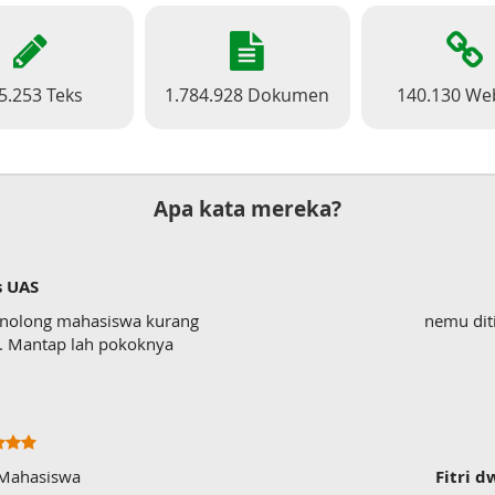
5.253 Teks
1.784.928 Dokumen
140.130 We
Apa kata mereka?
t
ng mahasiswa kurang
nemu ditiktok
ntap lah pokoknya
siswa
Fitri dwi An