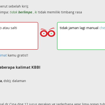
erut sebelah kiri);
impa:
tidak
berlimpa
, ki
tidak memiliki timbang rasa
tidak
jaman
lagi
manual
che
imat
kamu gratis!!
eberapa kalimat KBBI
pa
, dsb); dalaman
al dr Cina dng 12 jurus gerakan yg sederhana agar lima organ tu