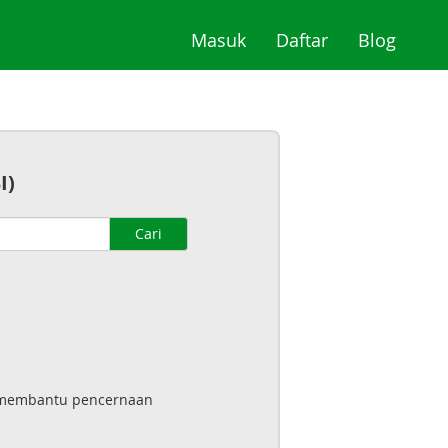
(current)
(current)
(curre
Masuk
Daftar
Blog
I)
Cari
yg membantu pencernaan