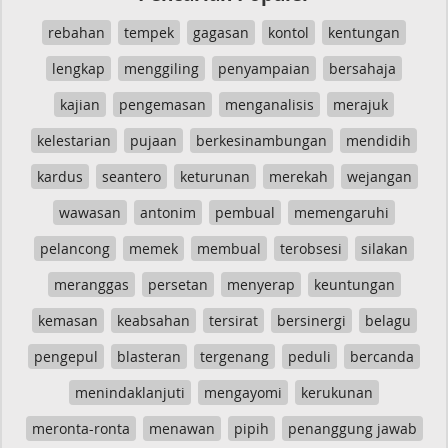
rebahan
tempek
gagasan
kontol
kentungan
lengkap
menggiling
penyampaian
bersahaja
kajian
pengemasan
menganalisis
merajuk
kelestarian
pujaan
berkesinambungan
mendidih
kardus
seantero
keturunan
merekah
wejangan
wawasan
antonim
pembual
memengaruhi
pelancong
memek
membual
terobsesi
silakan
meranggas
persetan
menyerap
keuntungan
kemasan
keabsahan
tersirat
bersinergi
belagu
pengepul
blasteran
tergenang
peduli
bercanda
menindaklanjuti
mengayomi
kerukunan
meronta-ronta
menawan
pipih
penanggung jawab