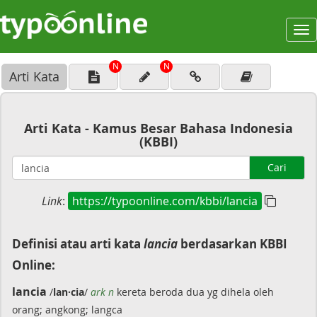
To
na
N
N
Arti Kata
Arti Kata - Kamus Besar Bahasa Indonesia
(KBBI)
Cari
Link
:
https://typoonline.com/kbbi/lancia
Definisi atau arti kata
lancia
berdasarkan KBBI
Online:
lancia
/
lan·cia
/
ark n
kereta beroda dua yg dihela oleh
orang; angkong; langca