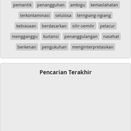
pemantik
penangguhan
ambigu
kemaslahatan
terkontaminasi
selulosa
terngiang-ngiang
kebiasaan
berdasarkan
silir-semilir
pelacur
mengganggu
kuitansi
penanggulangan
nasehat
berkenan
pengukuhan
menginterpretasikan
Pencarian Terakhir