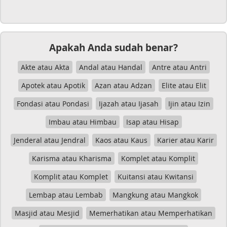
Apakah Anda sudah benar?
Akte atau Akta
Andal atau Handal
Antre atau Antri
Apotek atau Apotik
Azan atau Adzan
Elite atau Elit
Fondasi atau Pondasi
Ijazah atau Ijasah
Ijin atau Izin
Imbau atau Himbau
Isap atau Hisap
Jenderal atau Jendral
Kaos atau Kaus
Karier atau Karir
Karisma atau Kharisma
Komplet atau Komplit
Komplit atau Komplet
Kuitansi atau Kwitansi
Lembap atau Lembab
Mangkung atau Mangkok
Masjid atau Mesjid
Memerhatikan atau Memperhatikan