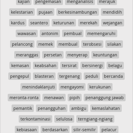
kajian
pengemasan
menganalisis
merajuk
kelestarian
pujaan
berkesinambungan
mendidih
kardus
seantero
keturunan
merekah
wejangan
wawasan
antonim
pembual
memengaruhi
pelancong
memek
membual
terobsesi
silakan
meranggas
persetan
menyerap
keuntungan
kemasan
keabsahan
tersirat
bersinergi
belagu
pengepul
blasteran
tergenang
peduli
bercanda
menindaklanjuti
mengayomi
kerukunan
meronta-ronta
menawan
pipih
penanggung jawab
pemantik
penangguhan
ambigu
kemaslahatan
terkontaminasi
selulosa
terngiang-ngiang
kebiasaan
berdasarkan
silir-semilir
pelacur