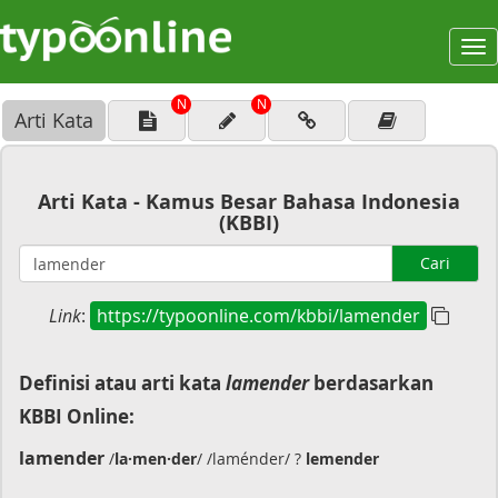
To
na
N
N
Arti Kata
Arti Kata - Kamus Besar Bahasa Indonesia
(KBBI)
Cari
Link
:
https://typoonline.com/kbbi/lamender
Definisi atau arti kata
lamender
berdasarkan
KBBI Online:
lamender
/
la·men·der
/ /laménder/ ?
lemender