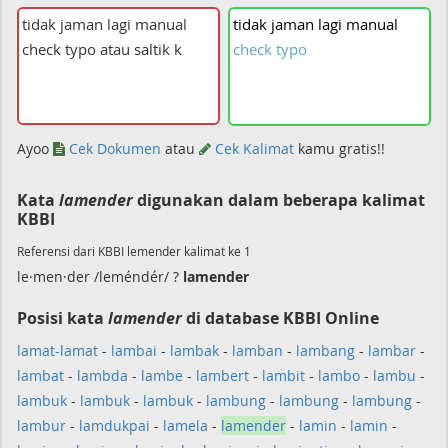
tidak
jaman
lagi
manual
check
typo
Ayoo
Cek Dokumen
atau
Cek Kalimat
kamu gratis!!
Kata
lamender
digunakan dalam beberapa kalimat
KBBI
Referensi dari KBBI lemender kalimat ke 1
le·men·der /leméndér/ ?
lamender
Posisi kata
lamender
di database KBBI Online
lamat-lamat
-
lambai
-
lambak
-
lamban
-
lambang
-
lambar
-
lambat
-
lambda
-
lambe
-
lambert
-
lambit
-
lambo
-
lambu
-
lambuk
-
lambuk
-
lambuk
-
lambung
-
lambung
-
lambung
-
lambur
-
lamdukpai
-
lamela
-
lamender
-
lamin
-
lamin
-