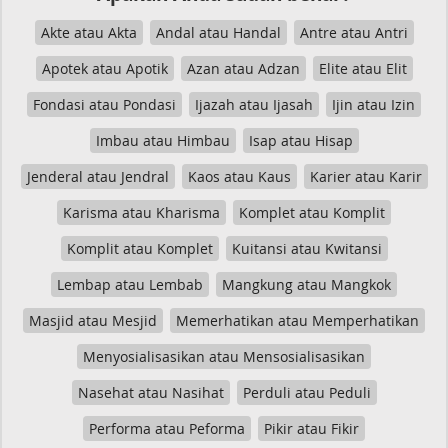
Akte atau Akta
Andal atau Handal
Antre atau Antri
Apotek atau Apotik
Azan atau Adzan
Elite atau Elit
Fondasi atau Pondasi
Ijazah atau Ijasah
Ijin atau Izin
Imbau atau Himbau
Isap atau Hisap
Jenderal atau Jendral
Kaos atau Kaus
Karier atau Karir
Karisma atau Kharisma
Komplet atau Komplit
Komplit atau Komplet
Kuitansi atau Kwitansi
Lembap atau Lembab
Mangkung atau Mangkok
Masjid atau Mesjid
Memerhatikan atau Memperhatikan
Menyosialisasikan atau Mensosialisasikan
Nasehat atau Nasihat
Perduli atau Peduli
Performa atau Peforma
Pikir atau Fikir