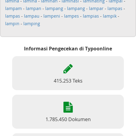
lamina
-
lamina
-
laminah
-
laminasi
-
laminating
-
lampai
-
lampam
-
lampan
-
lampang
-
lampang
-
lampar
-
lampas
-
lampas
-
lampau
-
lampeni
-
lampes
-
lampias
-
lampik
-
lampin
-
lamping
Informasi Pengecekan di Typoonline
415.253 Teks
1.785.450 Dokumen