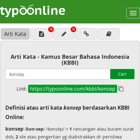
To
na
N
N
Arti Kata
Arti Kata - Kamus Besar Bahasa Indonesia
(KBBI)
Cari
Link
:
https://typoonline.com/kbbi/konsep
Definisi atau arti kata
konsep
berdasarkan KBBI
Online:
konsep
/
kon·sep
/ /konsép/
n
1
rancangan atau buram surat
dsb;
2
ide atau pengertian yg diabstrakkan dr peristiwa