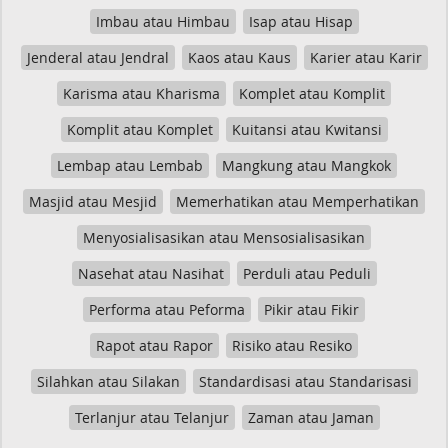
Imbau atau Himbau
Isap atau Hisap
Jenderal atau Jendral
Kaos atau Kaus
Karier atau Karir
Karisma atau Kharisma
Komplet atau Komplit
Komplit atau Komplet
Kuitansi atau Kwitansi
Lembap atau Lembab
Mangkung atau Mangkok
Masjid atau Mesjid
Memerhatikan atau Memperhatikan
Menyosialisasikan atau Mensosialisasikan
Nasehat atau Nasihat
Perduli atau Peduli
Performa atau Peforma
Pikir atau Fikir
Rapot atau Rapor
Risiko atau Resiko
Silahkan atau Silakan
Standardisasi atau Standarisasi
Terlanjur atau Telanjur
Zaman atau Jaman