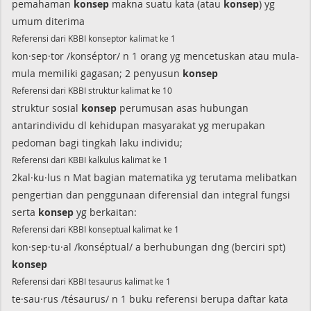
pemahaman
konsep
makna suatu kata (atau
konsep
) yg
umum diterima
Referensi dari KBBI konseptor kalimat ke 1
kon·sep·tor /konséptor/ n 1 orang yg mencetuskan atau mula-
mula memiliki gagasan; 2 penyusun
konsep
Referensi dari KBBI struktur kalimat ke 10
struktur sosial
konsep
perumusan asas hubungan
antarindividu dl kehidupan masyarakat yg merupakan
pedoman bagi tingkah laku individu;
Referensi dari KBBI kalkulus kalimat ke 1
2kal·ku·lus n Mat bagian matematika yg terutama melibatkan
pengertian dan penggunaan diferensial dan integral fungsi
serta
konsep
yg berkaitan:
Referensi dari KBBI konseptual kalimat ke 1
kon·sep·tu·al /konséptual/ a berhubungan dng (berciri spt)
konsep
Referensi dari KBBI tesaurus kalimat ke 1
te·sau·rus /tésaurus/ n 1 buku referensi berupa daftar kata