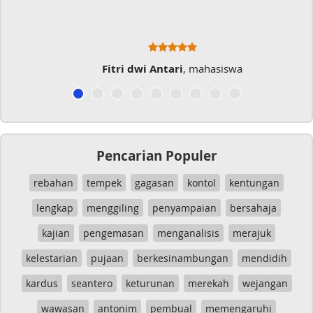
hasiswa
Musicer Indo
Pencarian Populer
rebahan
tempek
gagasan
kontol
kentungan
lengkap
menggiling
penyampaian
bersahaja
kajian
pengemasan
menganalisis
merajuk
kelestarian
pujaan
berkesinambungan
mendidih
kardus
seantero
keturunan
merekah
wejangan
wawasan
antonim
pembual
memengaruhi