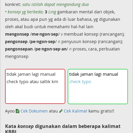
konkret:
satu istilah dapat mengandung dua
• konsep yg berbeda;
3
Ling
gambaran mental dari objek,
proses, atau apa pun yg ada di luar bahasa, yg digunakan
oleh akal budi untuk memahami hal-hal lain
mengonsep
/
me·ngon·sep
/
v
membuat konsep (rancangan);
pengonsep
/
pe·ngon·sep
/
n
penyusun konsep (rancangan);
pengonsepan
/
pe·ngon·sep·an
/
n
proses, cara, perbuatan
mengonsep
tidak
jaman
lagi
manual
check
typo
Ayoo
Cek Dokumen
atau
Cek Kalimat
kamu gratis!!
Kata
konsep
digunakan dalam beberapa kalimat
KBBI