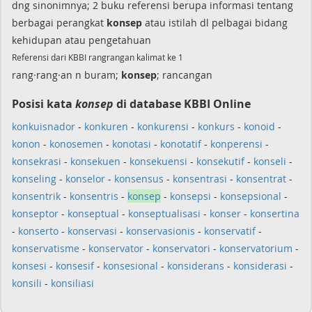
dng sinonimnya; 2 buku referensi berupa informasi tentang
berbagai perangkat
konsep
atau istilah dl pelbagai bidang
kehidupan atau pengetahuan
Referensi dari KBBI rangrangan kalimat ke 1
rang·rang·an n buram;
konsep
; rancangan
Posisi kata
konsep
di database KBBI Online
konkuisnador
-
konkuren
-
konkurensi
-
konkurs
-
konoid
-
konon
-
konosemen
-
konotasi
-
konotatif
-
konperensi
-
konsekrasi
-
konsekuen
-
konsekuensi
-
konsekutif
-
konseli
-
konseling
-
konselor
-
konsensus
-
konsentrasi
-
konsentrat
-
konsentrik
-
konsentris
-
konsep
-
konsepsi
-
konsepsional
-
konseptor
-
konseptual
-
konseptualisasi
-
konser
-
konsertina
-
konserto
-
konservasi
-
konservasionis
-
konservatif
-
konservatisme
-
konservator
-
konservatori
-
konservatorium
-
konsesi
-
konsesif
-
konsesional
-
konsiderans
-
konsiderasi
-
konsili
-
konsiliasi