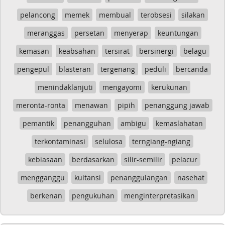
pelancong
memek
membual
terobsesi
silakan
meranggas
persetan
menyerap
keuntungan
kemasan
keabsahan
tersirat
bersinergi
belagu
pengepul
blasteran
tergenang
peduli
bercanda
menindaklanjuti
mengayomi
kerukunan
meronta-ronta
menawan
pipih
penanggung jawab
pemantik
penangguhan
ambigu
kemaslahatan
terkontaminasi
selulosa
terngiang-ngiang
kebiasaan
berdasarkan
silir-semilir
pelacur
mengganggu
kuitansi
penanggulangan
nasehat
berkenan
pengukuhan
menginterpretasikan