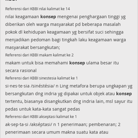
Referensi dari KBBI nilai kalimat ke 14
nilai keagamaan
konsep
mengenai penghargaan tinggi yg
diberikan oleh warga masyarakat pd beberapa masalah
pokok dl kehidupan keagamaan yg bersifat suci sehingga
menjadikan pedoman bagi tingkah laku keagamaan warga
masyarakat bersangkutan;
Referensi dari KBBI makam kalimat ke 2
makam untuk bisa memahami
konsep
ulama besar itu
secara rasional
Referensi dari KBBI sinestesia kalimat ke 1
si·nes·te·sia /sinéstésia/ n Ling metafora berupa ungkapan yg
bersangkutan dng indria yg dipakai untuk objek atau
konsep
tertentu, biasanya disangkutkan dng indria lain, msl sayur itu
pedas untuk kata-kata sangat pedas
Referensi dari KBBI akseptasi kalimat ke 1
ak·sep·ta·si /akséptasi/ n 1 penerimaan; pembenaran; 2
penerimaan secara umum makna suatu kata atau