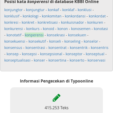
Posisi kata
konperensi
di database KBBI Online
konjungtor
-
konjungtur
-
konkaf
-
konklaf
-
konklusi
-
konklusif
-
konkologi
-
konkomitan
-
konkordansi
-
konkordat
-
konkresi
-
konkret
-
konkretisasi
-
konkuisnador
-
konkuren
-
konkurensi
-
konkurs
-
konoid
-
konon
-
konosemen
-
konotasi
-
konotatif
-
konperensi
-
konsekrasi
-
konsekuen
-
konsekuensi
-
konsekutif
-
konseli
-
konseling
-
konselor
-
konsensus
-
konsentrasi
-
konsentrat
-
konsentrik
-
konsentris
-
konsep
-
konsepsi
-
konsepsional
-
konseptor
-
konseptual
-
konseptualisasi
-
konser
-
konsertina
-
konserto
-
konservasi
Informasi Pengecekan di Typoonline
415.253 Teks