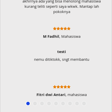
akhirnya ada yang bisa menolong mahasiswa
kurang teliti seperti saya wkwk. Mantap lah
pokoknya
M Fadhil
, Mahasiswa
testi
nemu ditiktokk, sngt membantu
Fitri dwi Antari
, mahasiswa