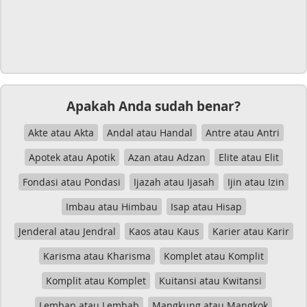
Apakah Anda sudah benar?
Akte atau Akta
Andal atau Handal
Antre atau Antri
Apotek atau Apotik
Azan atau Adzan
Elite atau Elit
Fondasi atau Pondasi
Ijazah atau Ijasah
Ijin atau Izin
Imbau atau Himbau
Isap atau Hisap
Jenderal atau Jendral
Kaos atau Kaus
Karier atau Karir
Karisma atau Kharisma
Komplet atau Komplit
Komplit atau Komplet
Kuitansi atau Kwitansi
Lembap atau Lembab
Mangkung atau Mangkok