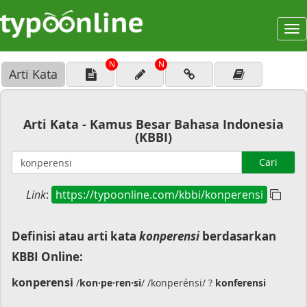
To
na
N
N
Arti Kata
Arti Kata - Kamus Besar Bahasa Indonesia
(KBBI)
Cari
Link
:
https://typoonline.com/kbbi/konperensi
Definisi atau arti kata
konperensi
berdasarkan
KBBI Online:
konperensi
/
kon·pe·ren·si
/ /konperénsi/ ?
konferensi