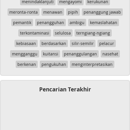
menindaklanjuti
mengayomi
kerukunan
meronta-ronta
menawan
pipih
penanggung jawab
pemantik
penangguhan
ambigu
kemaslahatan
terkontaminasi
selulosa
terngiang-ngiang
kebiasaan
berdasarkan
silir-semilir
pelacur
mengganggu
kuitansi
penanggulangan
nasehat
berkenan
pengukuhan
menginterpretasikan
Pencarian Terakhir