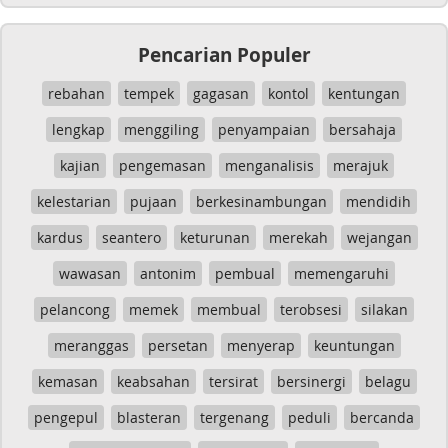
Pencarian Populer
rebahan
tempek
gagasan
kontol
kentungan
lengkap
menggiling
penyampaian
bersahaja
kajian
pengemasan
menganalisis
merajuk
kelestarian
pujaan
berkesinambungan
mendidih
kardus
seantero
keturunan
merekah
wejangan
wawasan
antonim
pembual
memengaruhi
pelancong
memek
membual
terobsesi
silakan
meranggas
persetan
menyerap
keuntungan
kemasan
keabsahan
tersirat
bersinergi
belagu
pengepul
blasteran
tergenang
peduli
bercanda