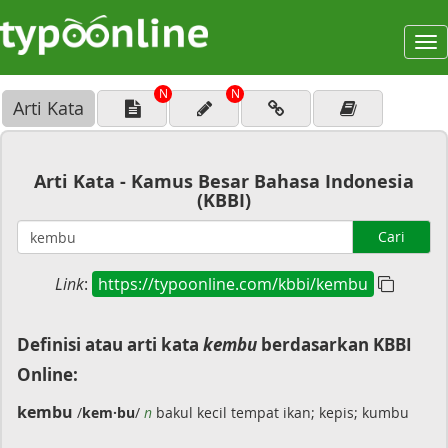
To
na
N
N
Arti Kata
Arti Kata - Kamus Besar Bahasa Indonesia
(KBBI)
Cari
Link
:
https://typoonline.com/kbbi/kembu
Definisi atau arti kata
kembu
berdasarkan KBBI
Online:
kembu
/
kem·bu
/
n
bakul kecil tempat ikan; kepis; kumbu