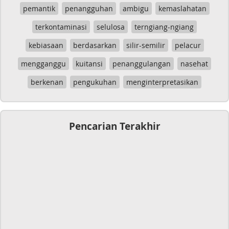
pemantik
penangguhan
ambigu
kemaslahatan
terkontaminasi
selulosa
terngiang-ngiang
kebiasaan
berdasarkan
silir-semilir
pelacur
mengganggu
kuitansi
penanggulangan
nasehat
berkenan
pengukuhan
menginterpretasikan
Pencarian Terakhir