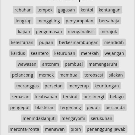
rebahan
tempek
gagasan
kontol
kentungan
lengkap
menggiling
penyampaian
bersahaja
kajian
pengemasan
menganalisis
merajuk
kelestarian
pujaan
berkesinambungan
mendidih
kardus
seantero
keturunan
merekah
wejangan
wawasan
antonim
pembual
memengaruhi
pelancong
memek
membual
terobsesi
silakan
meranggas
persetan
menyerap
keuntungan
kemasan
keabsahan
tersirat
bersinergi
belagu
pengepul
blasteran
tergenang
peduli
bercanda
menindaklanjuti
mengayomi
kerukunan
meronta-ronta
menawan
pipih
penanggung jawab