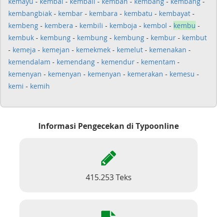
kemayu
-
kembal
-
kembali
-
kemban
-
kembang
-
kembang
-
kembangbiak
-
kembar
-
kembara
-
kembatu
-
kembayat
-
kembeng
-
kembera
-
kembili
-
kemboja
-
kembol
-
kembu
-
kembuk
-
kembung
-
kembung
-
kembung
-
kembur
-
kembut
-
kemeja
-
kemejan
-
kemekmek
-
kemelut
-
kemenakan
-
kemendalam
-
kemendang
-
kemendur
-
kementam
-
kemenyan
-
kemenyan
-
kemenyan
-
kemerakan
-
kemesu
-
kemi
-
kemih
Informasi Pengecekan di Typoonline
415.253 Teks