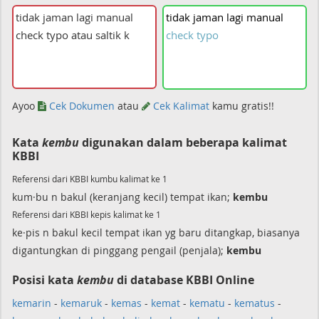
tidak
jaman
lagi
manual
check
typo
Ayoo
Cek Dokumen
atau
Cek Kalimat
kamu gratis!!
Kata
kembu
digunakan dalam beberapa kalimat
KBBI
Referensi dari KBBI kumbu kalimat ke 1
kum·bu n bakul (keranjang kecil) tempat ikan;
kembu
Referensi dari KBBI kepis kalimat ke 1
ke·pis n bakul kecil tempat ikan yg baru ditangkap, biasanya
digantungkan di pinggang pengail (penjala);
kembu
Posisi kata
kembu
di database KBBI Online
kemarin
-
kemaruk
-
kemas
-
kemat
-
kematu
-
kematus
-