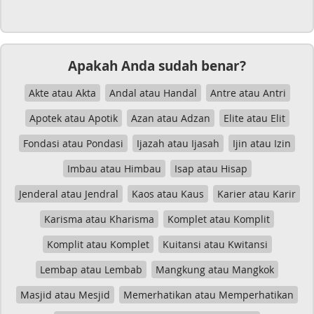
Apakah Anda sudah benar?
Akte atau Akta
Andal atau Handal
Antre atau Antri
Apotek atau Apotik
Azan atau Adzan
Elite atau Elit
Fondasi atau Pondasi
Ijazah atau Ijasah
Ijin atau Izin
Imbau atau Himbau
Isap atau Hisap
Jenderal atau Jendral
Kaos atau Kaus
Karier atau Karir
Karisma atau Kharisma
Komplet atau Komplit
Komplit atau Komplet
Kuitansi atau Kwitansi
Lembap atau Lembab
Mangkung atau Mangkok
Masjid atau Mesjid
Memerhatikan atau Memperhatikan