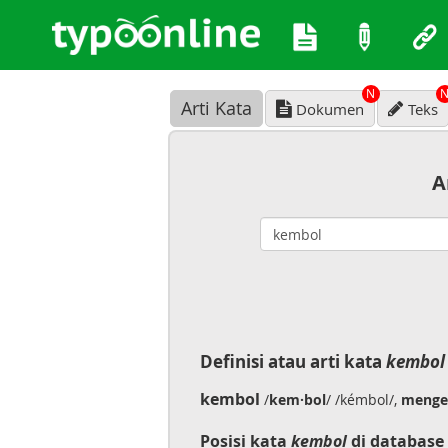
N
Arti Kata
Dokumen
Teks
A
Definisi atau arti kata
kembol
kembol
/
kem·bol
/ /kémbol/,
menge
Posisi kata
kembol
di database