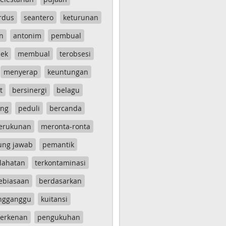
rdus
seantero
keturunan
n
antonim
pembual
ek
membual
terobsesi
menyerap
keuntungan
t
bersinergi
belagu
ang
peduli
bercanda
erukunan
meronta-ronta
ung jawab
pemantik
lahatan
terkontaminasi
ebiasaan
berdasarkan
ngganggu
kuitansi
erkenan
pengukuhan