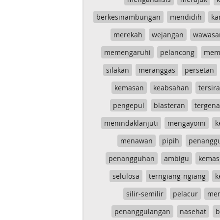
berkesinambungan
mendidih
ka
merekah
wejangan
wawasa
memengaruhi
pelancong
mem
silakan
meranggas
persetan
kemasan
keabsahan
tersira
pengepul
blasteran
tergen
menindaklanjuti
mengayomi
k
menawan
pipih
penangg
penangguhan
ambigu
kemas
selulosa
terngiang-ngiang
k
silir-semilir
pelacur
me
penanggulangan
nasehat
b