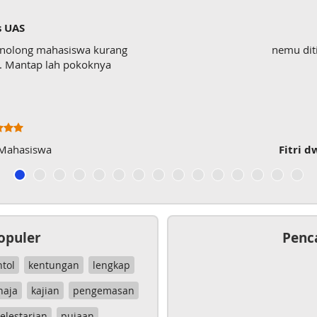
s UAS
enolong mahasiswa kurang
nemu dit
wk. Mantap lah pokoknya
 Mahasiswa
Fitri d
opuler
Penc
ntol
kentungan
lengkap
haja
kajian
pengemasan
elestarian
pujaan