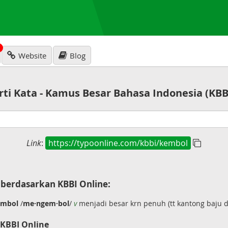
N
Website
Blog
rti Kata - Kamus Besar Bahasa Indonesia (KBB
Link
:
https://typoonline.com/kbbi/kembol
berdasarkan KBBI Online:
mbol
/
me·ngem·bol
/
v
menjadi besar krn penuh (tt kantong baju d
 KBBI Online