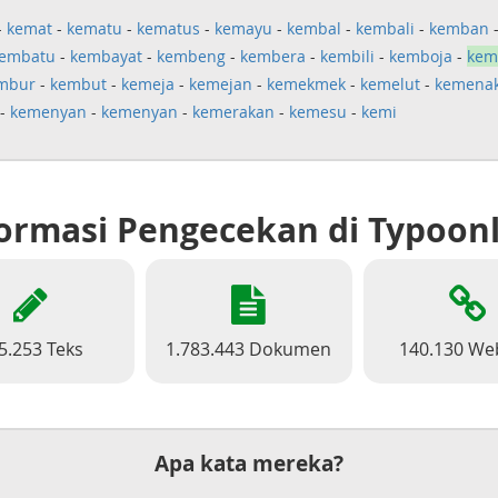
-
kemat
-
kematu
-
kematus
-
kemayu
-
kembal
-
kembali
-
kemban
embatu
-
kembayat
-
kembeng
-
kembera
-
kembili
-
kemboja
-
kem
mbur
-
kembut
-
kemeja
-
kemejan
-
kemekmek
-
kemelut
-
kemena
-
kemenyan
-
kemenyan
-
kemerakan
-
kemesu
-
kemi
ormasi Pengecekan di Typoon
5.253 Teks
1.783.443 Dokumen
140.130 We
Apa kata mereka?