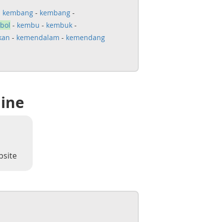
-
kembang
-
kembang
-
bol
-
kembu
-
kembuk
-
kan
-
kemendalam
-
kemendang
line
bsite