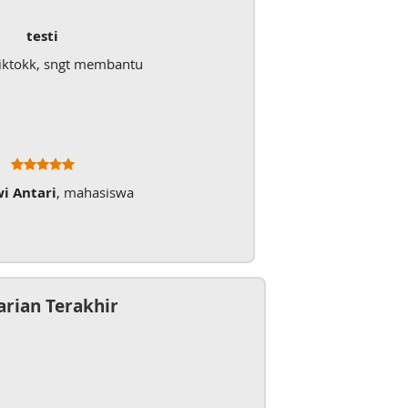
testi
iktokk, sngt membantu
wi Antari
, mahasiswa
arian Terakhir