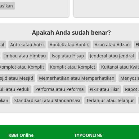
asikan
Apakah Anda sudah benar?
al
Antre atau Antri
Apotek atau Apotik
Azan atau Adzan
E
Imbau atau Himbau
Isap atau Hisap
Jenderal atau Jendral
Komplet atau Komplit
Komplit atau Komplet
Kuitansi atau Kwi
jid atau Mesjid
Memerhatikan atau Memperhatikan
Menyosia
uli atau Peduli
Performa atau Peforma
Pikir atau Fikir
Rapot 
akan
Standardisasi atau Standarisasi
Terlanjur atau Telanjur
KBBI Online
TYPOONLINE