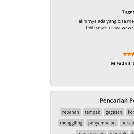
Tuga
akhirnya ada yang bisa m
teliti seperti saya wk
M Fadhil
,
Pencarian P
rebahan
tempek
gagasan
ko
menggiling
penyampaian
bersa
menganalisis
merajuk
k