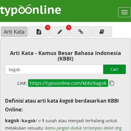
To
na
N
N
Arti Kata
Arti Kata - Kamus Besar Bahasa Indonesia
(KBBI)
Cari
Link
:
https://typoonline.com/kbbi/kagok
Definisi atau arti kata
kagok
berdasarkan KBBI
Online:
kagok
/
ka·gok
/
a
1
susah atau menjadi terhalang untuk
melakukan sesuatu:
kamu jangan duduk terlampau dekat dng