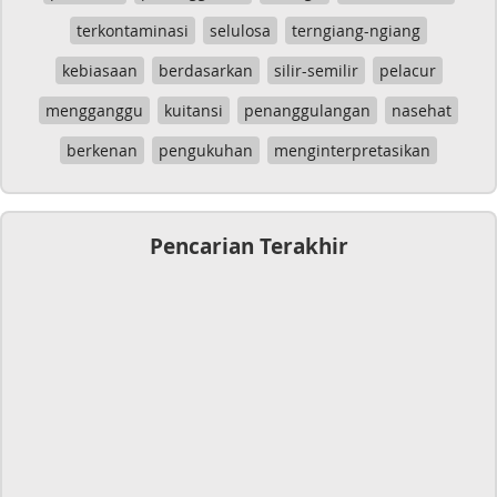
terkontaminasi
selulosa
terngiang-ngiang
kebiasaan
berdasarkan
silir-semilir
pelacur
mengganggu
kuitansi
penanggulangan
nasehat
berkenan
pengukuhan
menginterpretasikan
Pencarian Terakhir