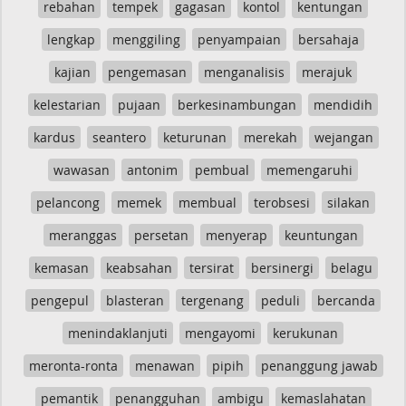
rebahan
tempek
gagasan
kontol
kentungan
lengkap
menggiling
penyampaian
bersahaja
kajian
pengemasan
menganalisis
merajuk
kelestarian
pujaan
berkesinambungan
mendidih
kardus
seantero
keturunan
merekah
wejangan
wawasan
antonim
pembual
memengaruhi
pelancong
memek
membual
terobsesi
silakan
meranggas
persetan
menyerap
keuntungan
kemasan
keabsahan
tersirat
bersinergi
belagu
pengepul
blasteran
tergenang
peduli
bercanda
menindaklanjuti
mengayomi
kerukunan
meronta-ronta
menawan
pipih
penanggung jawab
pemantik
penangguhan
ambigu
kemaslahatan