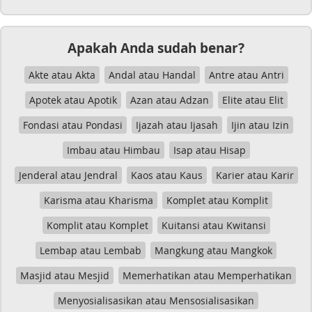
Apakah Anda sudah benar?
Akte atau Akta
Andal atau Handal
Antre atau Antri
Apotek atau Apotik
Azan atau Adzan
Elite atau Elit
Fondasi atau Pondasi
Ijazah atau Ijasah
Ijin atau Izin
Imbau atau Himbau
Isap atau Hisap
Jenderal atau Jendral
Kaos atau Kaus
Karier atau Karir
Karisma atau Kharisma
Komplet atau Komplit
Komplit atau Komplet
Kuitansi atau Kwitansi
Lembap atau Lembab
Mangkung atau Mangkok
Masjid atau Mesjid
Memerhatikan atau Memperhatikan
Menyosialisasikan atau Mensosialisasikan