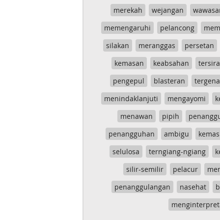
merekah
wejangan
wawasa
memengaruhi
pelancong
mem
silakan
meranggas
persetan
kemasan
keabsahan
tersira
pengepul
blasteran
tergen
menindaklanjuti
mengayomi
k
menawan
pipih
penangg
penangguhan
ambigu
kemas
selulosa
terngiang-ngiang
k
silir-semilir
pelacur
me
penanggulangan
nasehat
b
menginterpret