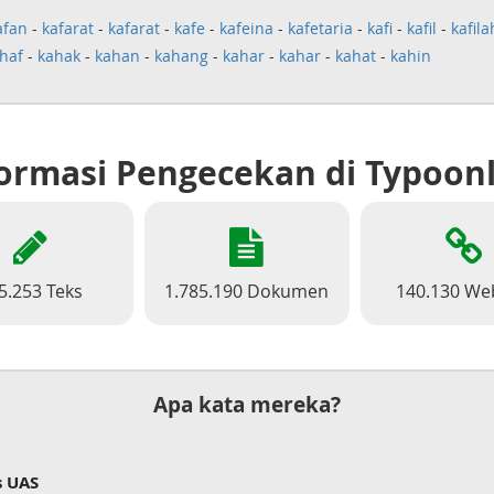
afan
-
kafarat
-
kafarat
-
kafe
-
kafeina
-
kafetaria
-
kafi
-
kafil
-
kafila
haf
-
kahak
-
kahan
-
kahang
-
kahar
-
kahar
-
kahat
-
kahin
ormasi Pengecekan di Typoon
5.253 Teks
1.785.190 Dokumen
140.130 We
Apa kata mereka?
s UAS