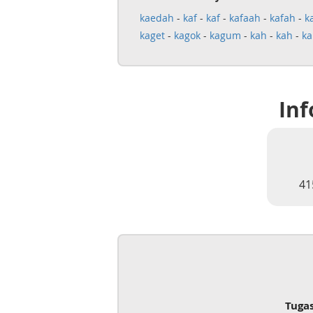
kaedah
-
kaf
-
kaf
-
kafaah
-
kafah
-
k
kaget
-
kagok
-
kagum
-
kah
-
kah
-
ka
Inf
41
Tuga