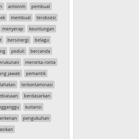
n
antonim
pembual
ek
membual
terobsesi
menyerap
keuntungan
t
bersinergi
belagu
ang
peduli
bercanda
erukunan
meronta-ronta
ung jawab
pemantik
lahatan
terkontaminasi
ebiasaan
berdasarkan
ngganggu
kuitansi
erkenan
pengukuhan
asikan