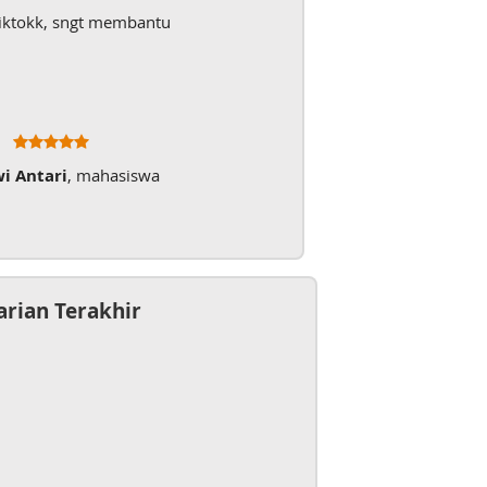
iktokk, sngt membantu
wi Antari
, mahasiswa
arian Terakhir