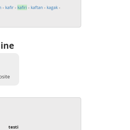
h
-
kafir
-
kafiri
-
kaftan
-
kagak
-
line
bsite
testi