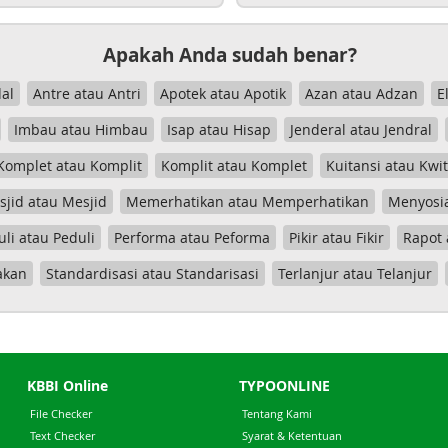
Apakah Anda sudah benar?
al
Antre atau Antri
Apotek atau Apotik
Azan atau Adzan
E
Imbau atau Himbau
Isap atau Hisap
Jenderal atau Jendral
Komplet atau Komplit
Komplit atau Komplet
Kuitansi atau Kwi
jid atau Mesjid
Memerhatikan atau Memperhatikan
Menyosia
uli atau Peduli
Performa atau Peforma
Pikir atau Fikir
Rapot 
akan
Standardisasi atau Standarisasi
Terlanjur atau Telanjur
KBBI Online
TYPOONLINE
File Checker
Tentang Kami
Text Checker
Syarat & Ketentuan