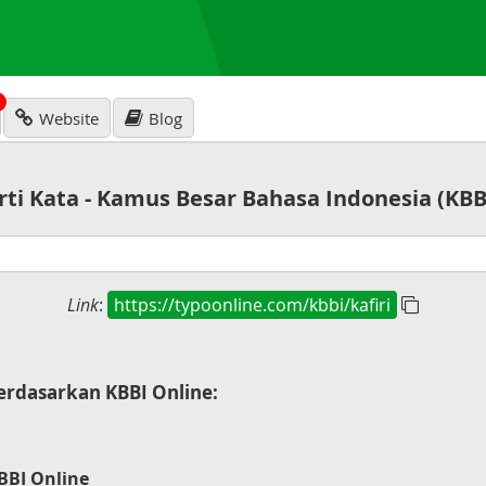
N
Website
Blog
rti Kata - Kamus Besar Bahasa Indonesia (KBB
Link
:
https://typoonline.com/kbbi/kafiri
rdasarkan KBBI Online:
BBI Online