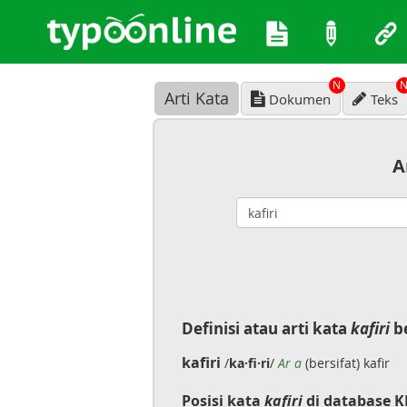
N
Arti Kata
Dokumen
Teks
A
Definisi atau arti kata
kafiri
be
kafiri
/
ka·fi·ri
/
Ar a
(bersifat) kafir
Posisi kata
kafiri
di database K