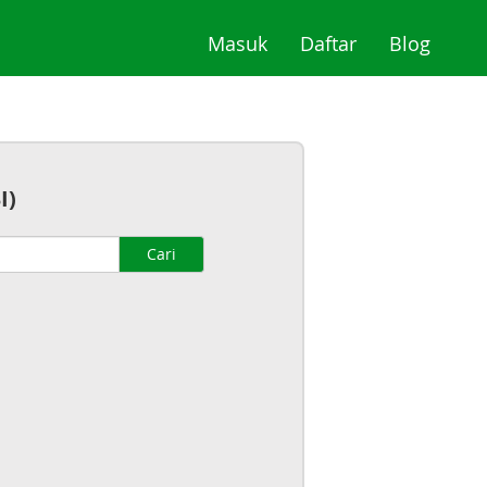
(current)
(current)
(curre
Masuk
Daftar
Blog
I)
Cari