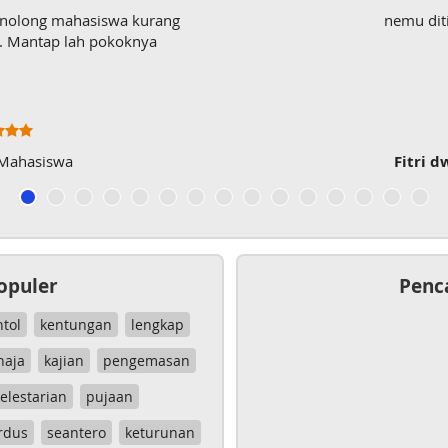
enolong mahasiswa kurang
nemu dit
wk. Mantap lah pokoknya
 Mahasiswa
Fitri d
opuler
Penc
ntol
kentungan
lengkap
haja
kajian
pengemasan
elestarian
pujaan
rdus
seantero
keturunan