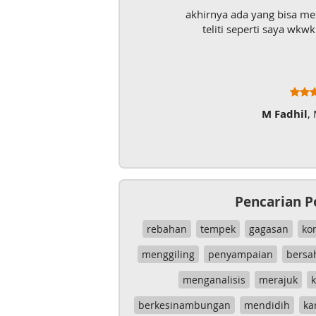
akhirnya ada yang bisa m
teliti seperti saya wk
M Fadhil
,
Pencarian P
rebahan
tempek
gagasan
ko
menggiling
penyampaian
bersa
menganalisis
merajuk
k
berkesinambungan
mendidih
ka