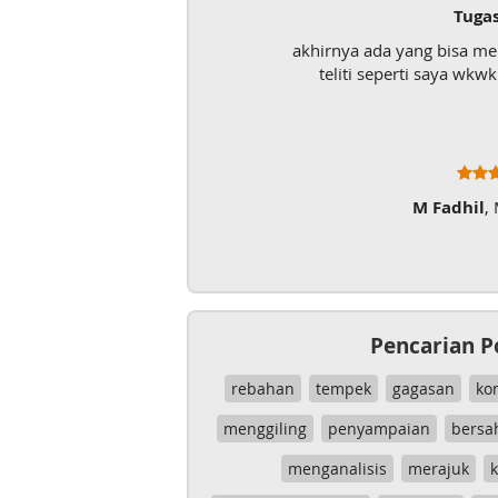
Tuga
akhirnya ada yang bisa m
teliti seperti saya wk
M Fadhil
,
Pencarian P
rebahan
tempek
gagasan
ko
menggiling
penyampaian
bersa
menganalisis
merajuk
k