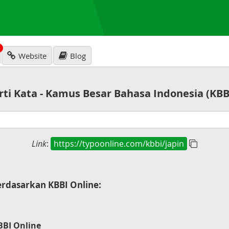
N
Website
Blog
rti Kata - Kamus Besar Bahasa Indonesia (KBB
Link
:
https://typoonline.com/kbbi/japin
rdasarkan KBBI Online:
BBI Online