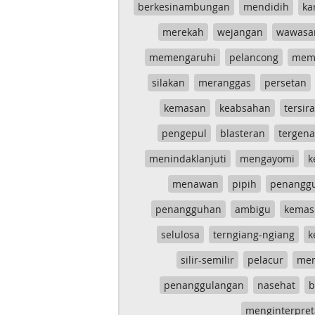
berkesinambungan
mendidih
ka
merekah
wejangan
wawasa
memengaruhi
pelancong
mem
silakan
meranggas
persetan
kemasan
keabsahan
tersira
pengepul
blasteran
tergen
menindaklanjuti
mengayomi
k
menawan
pipih
penangg
penangguhan
ambigu
kemas
selulosa
terngiang-ngiang
k
silir-semilir
pelacur
me
penanggulangan
nasehat
b
menginterpret