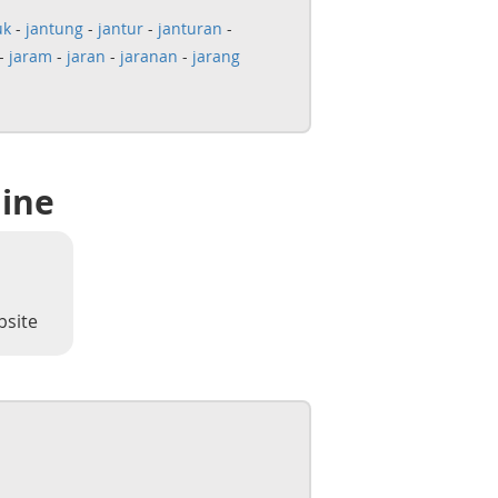
uk
-
jantung
-
jantur
-
janturan
-
-
jaram
-
jaran
-
jaranan
-
jarang
line
bsite