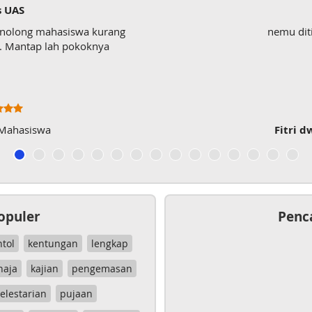
s UAS
enolong mahasiswa kurang
nemu dit
wk. Mantap lah pokoknya
 Mahasiswa
Fitri d
opuler
Penc
ntol
kentungan
lengkap
haja
kajian
pengemasan
elestarian
pujaan