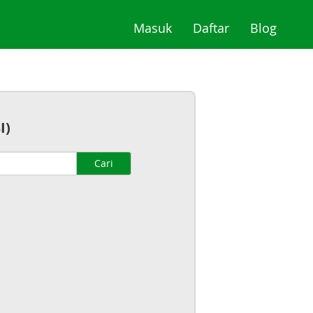
(current)
(current)
(curre
Masuk
Daftar
Blog
I)
Cari