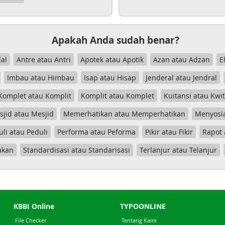
Apakah Anda sudah benar?
al
Antre atau Antri
Apotek atau Apotik
Azan atau Adzan
E
Imbau atau Himbau
Isap atau Hisap
Jenderal atau Jendral
Komplet atau Komplit
Komplit atau Komplet
Kuitansi atau Kwi
jid atau Mesjid
Memerhatikan atau Memperhatikan
Menyosia
uli atau Peduli
Performa atau Peforma
Pikir atau Fikir
Rapot 
akan
Standardisasi atau Standarisasi
Terlanjur atau Telanjur
KBBI Online
TYPOONLINE
File Checker
Tentang Kami