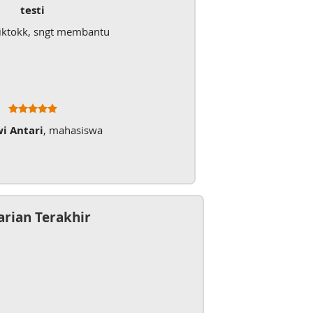
testi
iktokk, sngt membantu
wi Antari
, mahasiswa
arian Terakhir