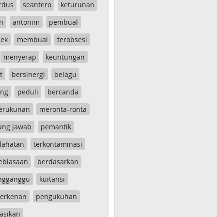
rdus
seantero
keturunan
n
antonim
pembual
ek
membual
terobsesi
menyerap
keuntungan
t
bersinergi
belagu
ang
peduli
bercanda
erukunan
meronta-ronta
ung jawab
pemantik
lahatan
terkontaminasi
ebiasaan
berdasarkan
ngganggu
kuitansi
erkenan
pengukuhan
asikan