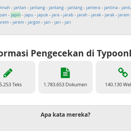
annah
-
jantan
-
jantang
-
jantang
-
jantang
-
jantera
-
jantina
-
jant
apan
-
japin
-
japu
-
japuk
-
jara
-
jarab
-
jarah
-
jarak
-
jarak
-
jaram
arem
-
jarem
-
jargon
-
jari
-
jari
-
jari
ormasi Pengecekan di Typoon
5.253 Teks
1.783.653 Dokumen
140.130 We
Apa kata mereka?