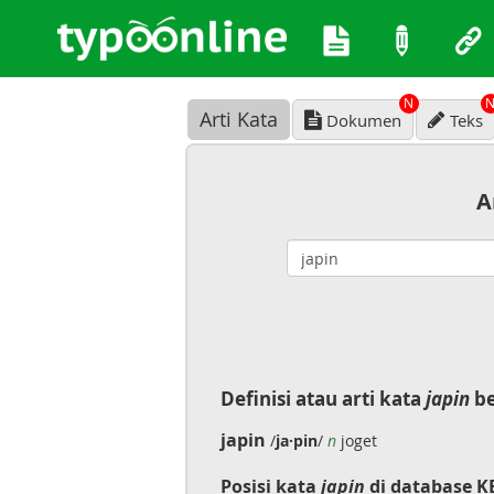
N
Arti Kata
Dokumen
Teks
A
Definisi atau arti kata
japin
be
japin
/
ja·pin
/
n
joget
Posisi kata
japin
di database K