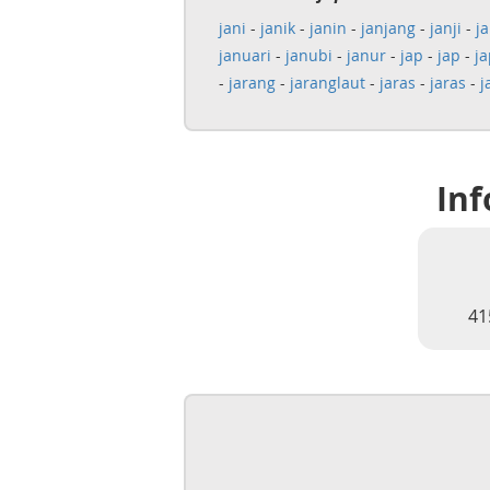
jani
-
janik
-
janin
-
janjang
-
janji
-
j
januari
-
janubi
-
janur
-
jap
-
jap
-
j
-
jarang
-
jaranglaut
-
jaras
-
jaras
-
j
Inf
41