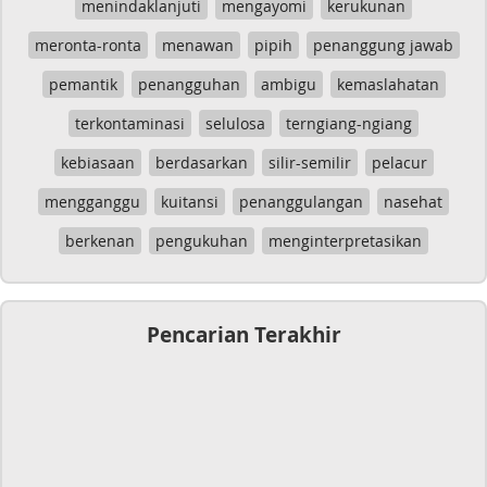
menindaklanjuti
mengayomi
kerukunan
meronta-ronta
menawan
pipih
penanggung jawab
pemantik
penangguhan
ambigu
kemaslahatan
terkontaminasi
selulosa
terngiang-ngiang
kebiasaan
berdasarkan
silir-semilir
pelacur
mengganggu
kuitansi
penanggulangan
nasehat
berkenan
pengukuhan
menginterpretasikan
Pencarian Terakhir