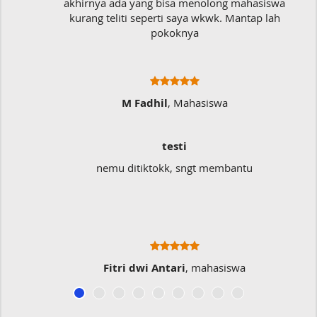
akhirnya ada yang bisa menolong mahasiswa
kurang teliti seperti saya wkwk. Mantap lah
pokoknya
M Fadhil
, Mahasiswa
testi
nemu ditiktokk, sngt membantu
Fitri dwi Antari
, mahasiswa