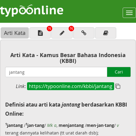
To
na
N
N
Arti Kata
Arti Kata - Kamus Besar Bahasa Indonesia
(KBBI)
Cari
Link
:
https://typoonline.com/kbbi/jantang
Definisi atau arti kata
jantang
berdasarkan KBBI
Online:
1
1
jantang
/
jan·tang
/
Mk a
,
menjantang
/
men·jan·tang
/
v
terang dannyata kelihatan (tt urat darah dsb);