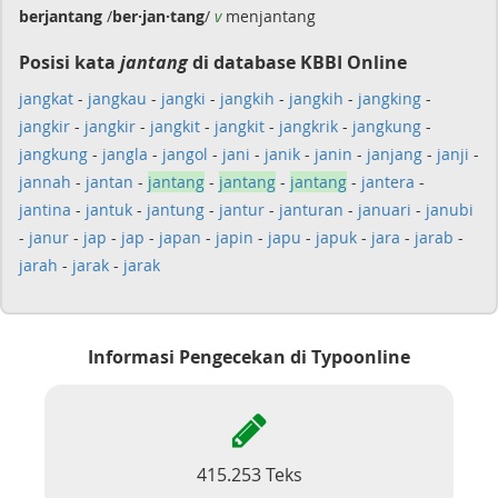
berjantang
/
ber·jan·tang
/
v
menjantang
Posisi kata
jantang
di database KBBI Online
jangkat
-
jangkau
-
jangki
-
jangkih
-
jangkih
-
jangking
-
jangkir
-
jangkir
-
jangkit
-
jangkit
-
jangkrik
-
jangkung
-
jangkung
-
jangla
-
jangol
-
jani
-
janik
-
janin
-
janjang
-
janji
-
jannah
-
jantan
-
jantang
-
jantang
-
jantang
-
jantera
-
jantina
-
jantuk
-
jantung
-
jantur
-
janturan
-
januari
-
janubi
-
janur
-
jap
-
jap
-
japan
-
japin
-
japu
-
japuk
-
jara
-
jarab
-
jarah
-
jarak
-
jarak
Informasi Pengecekan di Typoonline
415.253 Teks