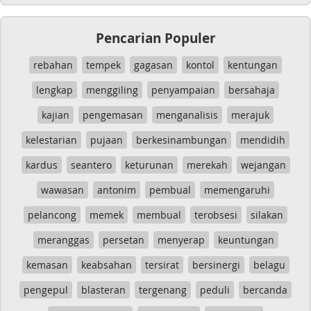
Pencarian Populer
rebahan
tempek
gagasan
kontol
kentungan
lengkap
menggiling
penyampaian
bersahaja
kajian
pengemasan
menganalisis
merajuk
kelestarian
pujaan
berkesinambungan
mendidih
kardus
seantero
keturunan
merekah
wejangan
wawasan
antonim
pembual
memengaruhi
pelancong
memek
membual
terobsesi
silakan
meranggas
persetan
menyerap
keuntungan
kemasan
keabsahan
tersirat
bersinergi
belagu
pengepul
blasteran
tergenang
peduli
bercanda