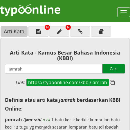
To
na
N
N
Arti Kata
Arti Kata - Kamus Besar Bahasa Indonesia
(KBBI)
Cari
Link
:
https://typoonline.com/kbbi/jamrah
Definisi atau arti kata
jamrah
berdasarkan KBBI
Online:
jamrah
/
jam·rah
/
n Isl
1
batu kecil; kerikil; kumpulan batu
kecil;
2
tugu yg menjadi sasaran lemparan batu (dl ibadah