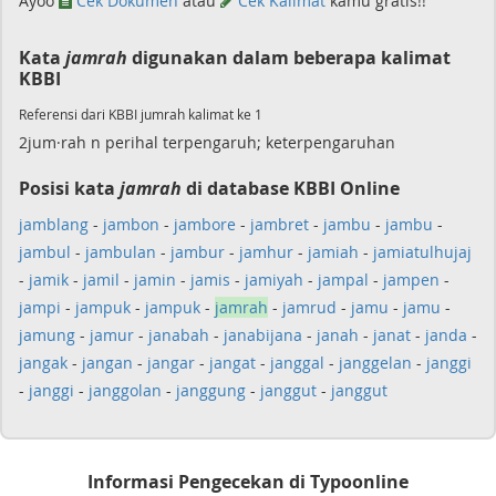
Ayoo
Cek Dokumen
atau
Cek Kalimat
kamu gratis!!
Kata
jamrah
digunakan dalam beberapa kalimat
KBBI
Referensi dari KBBI jumrah kalimat ke 1
2jum·rah n perihal terpengaruh; keterpengaruhan
Posisi kata
jamrah
di database KBBI Online
jamblang
-
jambon
-
jambore
-
jambret
-
jambu
-
jambu
-
jambul
-
jambulan
-
jambur
-
jamhur
-
jamiah
-
jamiatulhujaj
-
jamik
-
jamil
-
jamin
-
jamis
-
jamiyah
-
jampal
-
jampen
-
jampi
-
jampuk
-
jampuk
-
jamrah
-
jamrud
-
jamu
-
jamu
-
jamung
-
jamur
-
janabah
-
janabijana
-
janah
-
janat
-
janda
-
jangak
-
jangan
-
jangar
-
jangat
-
janggal
-
janggelan
-
janggi
-
janggi
-
janggolan
-
janggung
-
janggut
-
janggut
Informasi Pengecekan di Typoonline