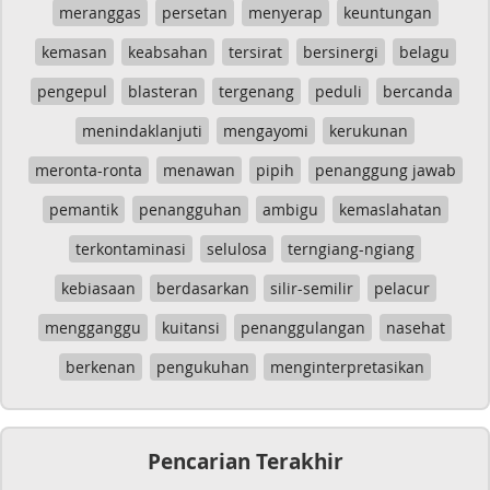
meranggas
persetan
menyerap
keuntungan
kemasan
keabsahan
tersirat
bersinergi
belagu
pengepul
blasteran
tergenang
peduli
bercanda
menindaklanjuti
mengayomi
kerukunan
meronta-ronta
menawan
pipih
penanggung jawab
pemantik
penangguhan
ambigu
kemaslahatan
terkontaminasi
selulosa
terngiang-ngiang
kebiasaan
berdasarkan
silir-semilir
pelacur
mengganggu
kuitansi
penanggulangan
nasehat
berkenan
pengukuhan
menginterpretasikan
Pencarian Terakhir