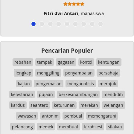
Fitri dwi Antari
, mahasiswa
Pencarian Populer
rebahan
tempek
gagasan
kontol
kentungan
lengkap
menggiling
penyampaian
bersahaja
kajian
pengemasan
menganalisis
merajuk
kelestarian
pujaan
berkesinambungan
mendidih
kardus
seantero
keturunan
merekah
wejangan
wawasan
antonim
pembual
memengaruhi
pelancong
memek
membual
terobsesi
silakan