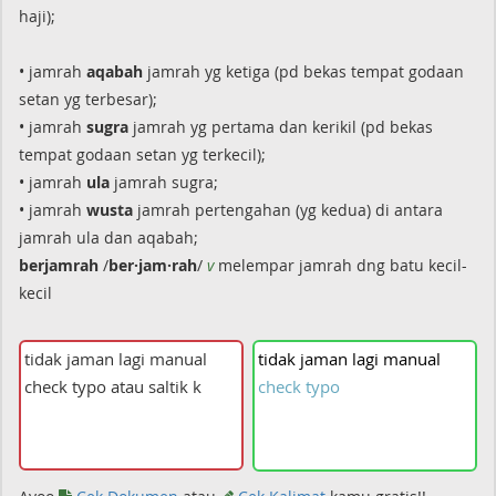
haji);
• jamrah
aqabah
jamrah yg ketiga (pd bekas tempat godaan
setan yg terbesar);
• jamrah
sugra
jamrah yg pertama dan kerikil (pd bekas
tempat godaan setan yg terkecil);
• jamrah
ula
jamrah sugra;
• jamrah
wusta
jamrah pertengahan (yg kedua) di antara
jamrah ula dan aqabah;
berjamrah
/
ber·jam·rah
/
v
melempar jamrah dng batu kecil-
kecil
tidak
jaman
lagi
manual
check
typo