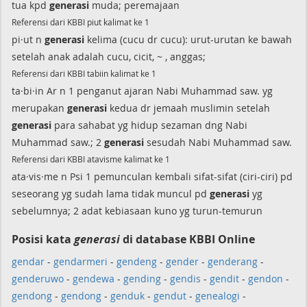
tua kpd
generasi
muda; peremajaan
Referensi dari KBBI piut kalimat ke 1
pi·ut n
generasi
kelima (cucu dr cucu): urut-urutan ke bawah
setelah anak adalah cucu, cicit, ~ , anggas;
Referensi dari KBBI tabiin kalimat ke 1
ta·bi·in Ar n 1 penganut ajaran Nabi Muhammad saw. yg
merupakan
generasi
kedua dr jemaah muslimin setelah
generasi
para sahabat yg hidup sezaman dng Nabi
Muhammad saw.; 2
generasi
sesudah Nabi Muhammad saw.
Referensi dari KBBI atavisme kalimat ke 1
ata·vis·me n Psi 1 pemunculan kembali sifat-sifat (ciri-ciri) pd
seseorang yg sudah lama tidak muncul pd
generasi
yg
sebelumnya; 2 adat kebiasaan kuno yg turun-temurun
Posisi kata
generasi
di database KBBI Online
gendar
-
gendarmeri
-
gendeng
-
gender
-
genderang
-
genderuwo
-
gendewa
-
gending
-
gendis
-
gendit
-
gendon
-
gendong
-
gendong
-
genduk
-
gendut
-
genealogi
-