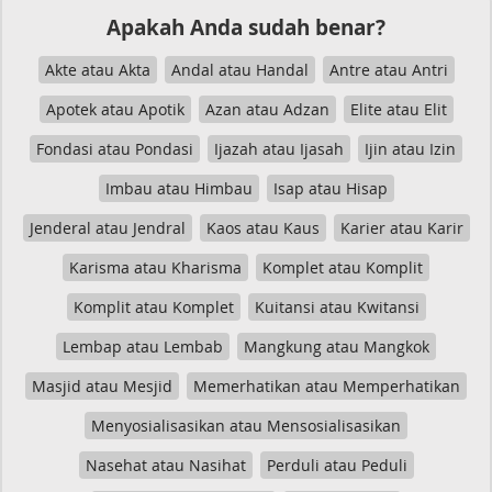
Apakah Anda sudah benar?
Akte atau Akta
Andal atau Handal
Antre atau Antri
Apotek atau Apotik
Azan atau Adzan
Elite atau Elit
Fondasi atau Pondasi
Ijazah atau Ijasah
Ijin atau Izin
Imbau atau Himbau
Isap atau Hisap
Jenderal atau Jendral
Kaos atau Kaus
Karier atau Karir
Karisma atau Kharisma
Komplet atau Komplit
Komplit atau Komplet
Kuitansi atau Kwitansi
Lembap atau Lembab
Mangkung atau Mangkok
Masjid atau Mesjid
Memerhatikan atau Memperhatikan
Menyosialisasikan atau Mensosialisasikan
Nasehat atau Nasihat
Perduli atau Peduli