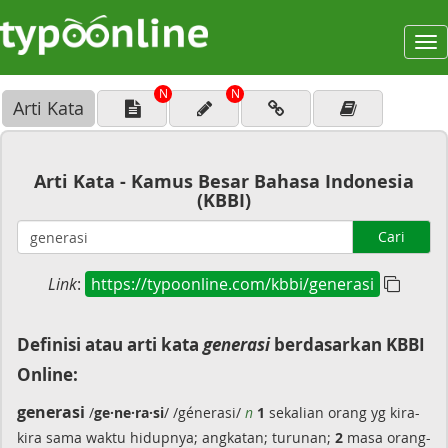
To
na
N
N
Arti Kata
Arti Kata - Kamus Besar Bahasa Indonesia
(KBBI)
Cari
Link
:
https://typoonline.com/kbbi/generasi
Definisi atau arti kata
generasi
berdasarkan KBBI
Online:
generasi
/
ge·ne·ra·si
/ /génerasi/
n
1
sekalian orang yg kira-
kira sama waktu hidupnya; angkatan; turunan;
2
masa orang-