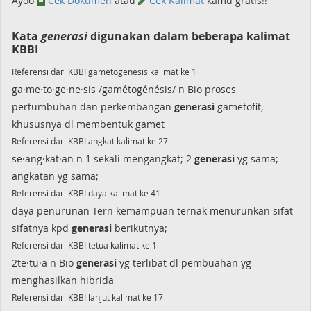
Ayoo
Cek Dokumen
atau
Cek Kalimat
kamu gratis!!
Kata
generasi
digunakan dalam beberapa kalimat
KBBI
Referensi dari KBBI gametogenesis kalimat ke 1
ga·me·to·ge·ne·sis /gamétogénésis/ n Bio proses
pertumbuhan dan perkembangan
generasi
gametofit,
khususnya dl membentuk gamet
Referensi dari KBBI angkat kalimat ke 27
se·ang·kat·an n 1 sekali mengangkat; 2
generasi
yg sama;
angkatan yg sama;
Referensi dari KBBI daya kalimat ke 41
daya penurunan Tern kemampuan ternak menurunkan sifat-
sifatnya kpd
generasi
berikutnya;
Referensi dari KBBI tetua kalimat ke 1
2te·tu·a n Bio
generasi
yg terlibat dl pembuahan yg
menghasilkan hibrida
Referensi dari KBBI lanjut kalimat ke 17