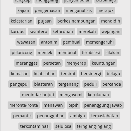
kajian
pengemasan
menganalisis
merajuk
kelestarian
pujaan
berkesinambungan
mendidih
kardus
seantero
keturunan
merekah
wejangan
wawasan
antonim
pembual
memengaruhi
pelancong
memek
membual
terobsesi
silakan
meranggas
persetan
menyerap
keuntungan
kemasan
keabsahan
tersirat
bersinergi
belagu
pengepul
blasteran
tergenang
peduli
bercanda
menindaklanjuti
mengayomi
kerukunan
meronta-ronta
menawan
pipih
penanggung jawab
pemantik
penangguhan
ambigu
kemaslahatan
terkontaminasi
selulosa
terngiang-ngiang