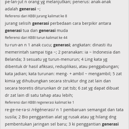
pe·lan·jut n orang yg melanjutkan; penerus: anak-anak
adalah
generasi
~;
Referensi dari KBBI jurang kalimat ke 8
jurang selisih
generasi
perbedaan cara berpikir antara
generasi
tua dan
generasi
muda
Referensi dari KBBI turun kalimat ke 44
tu·run·an n 1 anak cucu;
generasi
; angkatan: dinasti itu
memerintah sampai tiga ~; 2 peranakan: ia ~ Indonesia dan
Belanda; 3 sesuatu yg turun-menurun; 4 Ling kata yg
dibentuk dr hasil afiksasi, reduplikasi, atau penggabungan;
kata jadian; kata turunan: meng- + ambil ~ mengambil; 5 zat
kimia yg dihubungkan secara struktur dng zat lain dan
secara teoretis diturunkan dr zat tsb; 6 zat yg dapat dibuat
dr zat lain dl satu tahap atau lebih;
Referensi dari KBBI regenerasi kalimat ke 1
re·ge·ne·ra·si /régénerasi/ n 1 pembaruan semangat dan tata
susila; 2 Bio penggantian alat yg rusak atau yg hilang dng
pembentukan jaringan sel baru; 3 ki penggantian
generasi