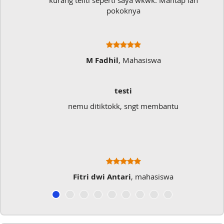
kurang teliti seperti saya wkwk. Mantap lah
pokoknya
M Fadhil
, Mahasiswa
testi
nemu ditiktokk, sngt membantu
Fitri dwi Antari
, mahasiswa