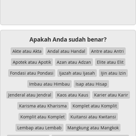
Apakah Anda sudah benar?
Akte atau Akta
Andal atau Handal
Antre atau Antri
Apotek atau Apotik
Azan atau Adzan
Elite atau Elit
Fondasi atau Pondasi
Ijazah atau Ijasah
Ijin atau Izin
Imbau atau Himbau
Isap atau Hisap
Jenderal atau Jendral
Kaos atau Kaus
Karier atau Karir
Karisma atau Kharisma
Komplet atau Komplit
Komplit atau Komplet
Kuitansi atau Kwitansi
Lembap atau Lembab
Mangkung atau Mangkok