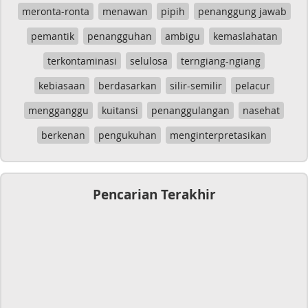
meronta-ronta
menawan
pipih
penanggung jawab
pemantik
penangguhan
ambigu
kemaslahatan
terkontaminasi
selulosa
terngiang-ngiang
kebiasaan
berdasarkan
silir-semilir
pelacur
mengganggu
kuitansi
penanggulangan
nasehat
berkenan
pengukuhan
menginterpretasikan
Pencarian Terakhir