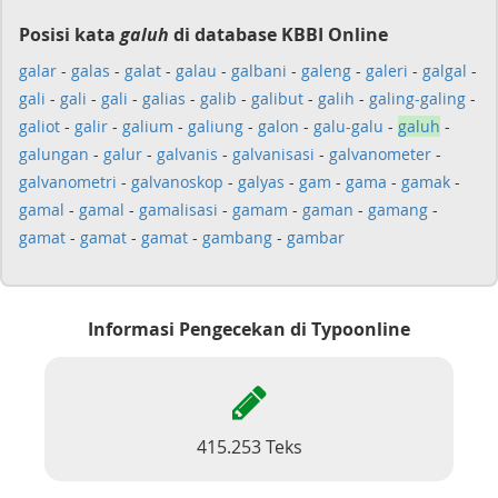
Posisi kata
galuh
di database KBBI Online
galar
-
galas
-
galat
-
galau
-
galbani
-
galeng
-
galeri
-
galgal
-
gali
-
gali
-
gali
-
galias
-
galib
-
galibut
-
galih
-
galing-galing
-
galiot
-
galir
-
galium
-
galiung
-
galon
-
galu-galu
-
galuh
-
galungan
-
galur
-
galvanis
-
galvanisasi
-
galvanometer
-
galvanometri
-
galvanoskop
-
galyas
-
gam
-
gama
-
gamak
-
gamal
-
gamal
-
gamalisasi
-
gamam
-
gaman
-
gamang
-
gamat
-
gamat
-
gamat
-
gambang
-
gambar
Informasi Pengecekan di Typoonline
415.253 Teks