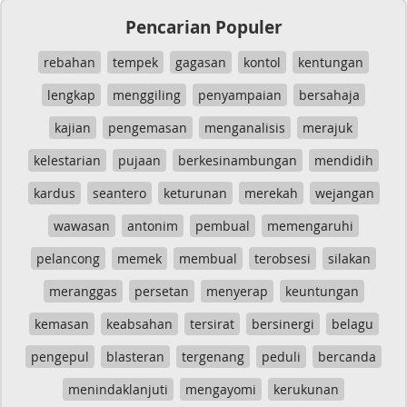
Pencarian Populer
rebahan
tempek
gagasan
kontol
kentungan
lengkap
menggiling
penyampaian
bersahaja
kajian
pengemasan
menganalisis
merajuk
kelestarian
pujaan
berkesinambungan
mendidih
kardus
seantero
keturunan
merekah
wejangan
wawasan
antonim
pembual
memengaruhi
pelancong
memek
membual
terobsesi
silakan
meranggas
persetan
menyerap
keuntungan
kemasan
keabsahan
tersirat
bersinergi
belagu
pengepul
blasteran
tergenang
peduli
bercanda
menindaklanjuti
mengayomi
kerukunan