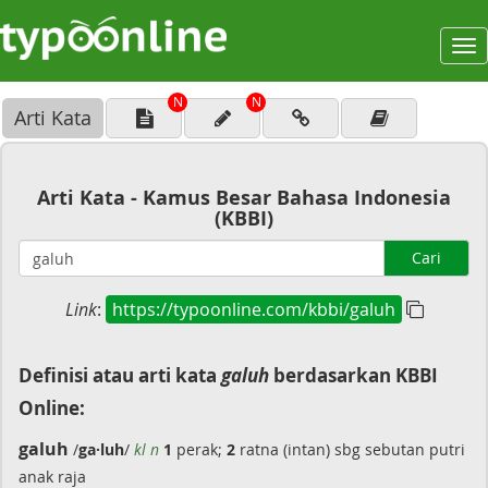
To
na
N
N
Arti Kata
Arti Kata - Kamus Besar Bahasa Indonesia
(KBBI)
Cari
Link
:
https://typoonline.com/kbbi/galuh
Definisi atau arti kata
galuh
berdasarkan KBBI
Online:
galuh
/
ga·luh
/
kl n
1
perak;
2
ratna (intan) sbg sebutan putri
anak raja