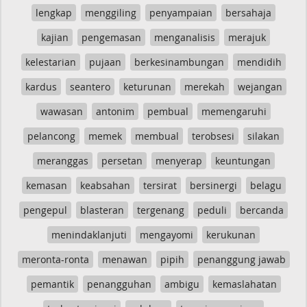
lengkap
menggiling
penyampaian
bersahaja
kajian
pengemasan
menganalisis
merajuk
kelestarian
pujaan
berkesinambungan
mendidih
kardus
seantero
keturunan
merekah
wejangan
wawasan
antonim
pembual
memengaruhi
pelancong
memek
membual
terobsesi
silakan
meranggas
persetan
menyerap
keuntungan
kemasan
keabsahan
tersirat
bersinergi
belagu
pengepul
blasteran
tergenang
peduli
bercanda
menindaklanjuti
mengayomi
kerukunan
meronta-ronta
menawan
pipih
penanggung jawab
pemantik
penangguhan
ambigu
kemaslahatan