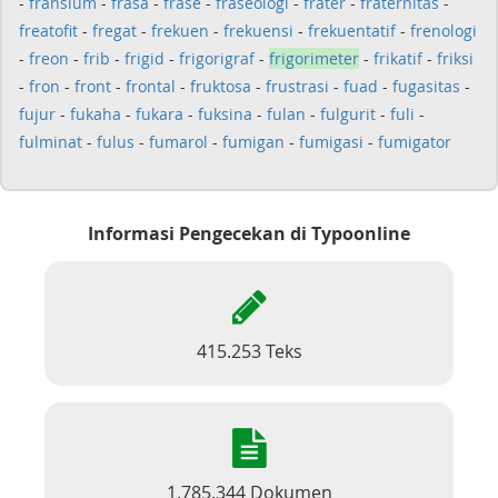
-
fransium
-
frasa
-
frase
-
fraseologi
-
frater
-
fraternitas
-
freatofit
-
fregat
-
frekuen
-
frekuensi
-
frekuentatif
-
frenologi
-
freon
-
frib
-
frigid
-
frigorigraf
-
frigorimeter
-
frikatif
-
friksi
-
fron
-
front
-
frontal
-
fruktosa
-
frustrasi
-
fuad
-
fugasitas
-
fujur
-
fukaha
-
fukara
-
fuksina
-
fulan
-
fulgurit
-
fuli
-
fulminat
-
fulus
-
fumarol
-
fumigan
-
fumigasi
-
fumigator
Informasi Pengecekan di Typoonline
415.253 Teks
1.785.344 Dokumen