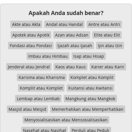
Apakah Anda sudah benar?
Akte atau Akta
Andal atau Handal
Antre atau Antri
Apotek atau Apotik
Azan atau Adzan
Elite atau Elit
Fondasi atau Pondasi
Ijazah atau Ijasah
Ijin atau Izin
Imbau atau Himbau
Isap atau Hisap
Jenderal atau Jendral
Kaos atau Kaus
Karier atau Karir
Karisma atau Kharisma
Komplet atau Komplit
Komplit atau Komplet
Kuitansi atau Kwitansi
Lembap atau Lembab
Mangkung atau Mangkok
Masjid atau Mesjid
Memerhatikan atau Memperhatikan
Menyosialisasikan atau Mensosialisasikan
Nasehat atau Nasihat
Perduli atau Peduli