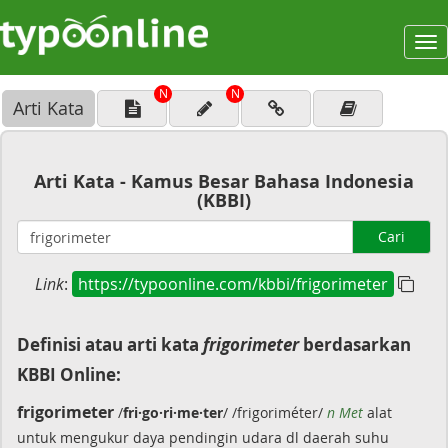
To
na
N
N
Arti Kata
Arti Kata - Kamus Besar Bahasa Indonesia
(KBBI)
Cari
Link
:
https://typoonline.com/kbbi/frigorimeter
Definisi atau arti kata
frigorimeter
berdasarkan
KBBI Online:
frigorimeter
/
fri·go·ri·me·ter
/ /frigoriméter/
n Met
alat
untuk mengukur daya pendingin udara dl daerah suhu