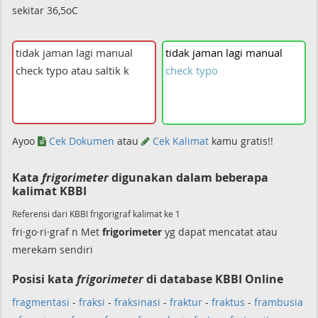
sekitar 36,5oC
tidak
jaman
lagi
manual
check
typo
Ayoo
Cek Dokumen
atau
Cek Kalimat
kamu gratis!!
Kata
frigorimeter
digunakan dalam beberapa
kalimat KBBI
Referensi dari KBBI frigorigraf kalimat ke 1
fri·go·ri·graf n Met
frigorimeter
yg dapat mencatat atau
merekam sendiri
Posisi kata
frigorimeter
di database KBBI Online
fragmentasi
-
fraksi
-
fraksinasi
-
fraktur
-
fraktus
-
frambusia