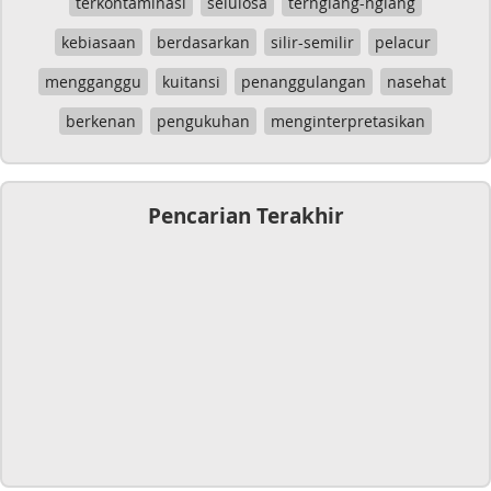
terkontaminasi
selulosa
terngiang-ngiang
kebiasaan
berdasarkan
silir-semilir
pelacur
mengganggu
kuitansi
penanggulangan
nasehat
berkenan
pengukuhan
menginterpretasikan
Pencarian Terakhir