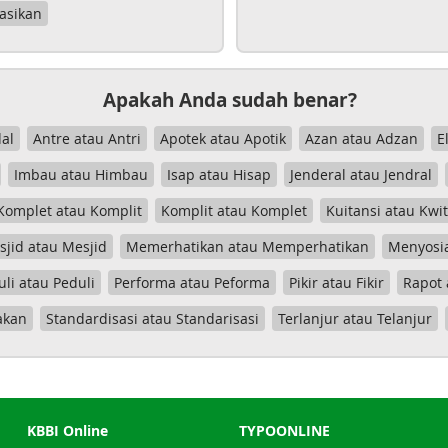
asikan
Apakah Anda sudah benar?
al
Antre atau Antri
Apotek atau Apotik
Azan atau Adzan
E
Imbau atau Himbau
Isap atau Hisap
Jenderal atau Jendral
Komplet atau Komplit
Komplit atau Komplet
Kuitansi atau Kwi
jid atau Mesjid
Memerhatikan atau Memperhatikan
Menyosia
uli atau Peduli
Performa atau Peforma
Pikir atau Fikir
Rapot 
akan
Standardisasi atau Standarisasi
Terlanjur atau Telanjur
KBBI Online
TYPOONLINE