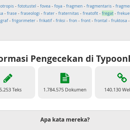
totropis
-
fototustel
-
fovea
-
foya
-
fragmen
-
fragmentaris
-
fragme
sa
-
frase
-
fraseologi
-
frater
-
fraternitas
-
freatofit
-
fregat
-
freku
igraf
-
frigorimeter
-
frikatif
-
friksi
-
fron
-
front
-
frontal
-
fruktosa
ormasi Pengecekan di Typoon
5.253 Teks
1.784.575 Dokumen
140.130 We
Apa kata mereka?