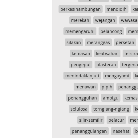
berkesinambungan
mendidih
ka
merekah
wejangan
wawasa
memengaruhi
pelancong
mem
silakan
meranggas
persetan
kemasan
keabsahan
tersira
pengepul
blasteran
tergen
menindaklanjuti
mengayomi
k
menawan
pipih
penangg
penangguhan
ambigu
kemas
selulosa
terngiang-ngiang
k
silir-semilir
pelacur
me
penanggulangan
nasehat
b