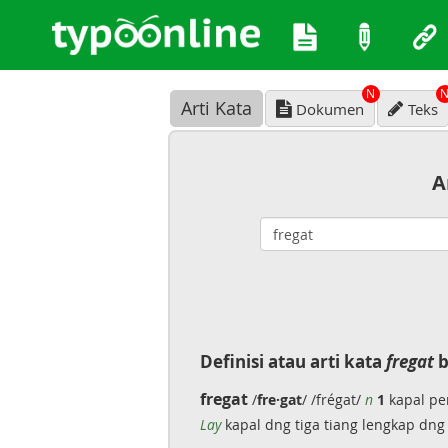
N
Arti Kata
Dokumen
Teks
A
Definisi atau arti kata
fregat
b
fregat
/
fre·gat
/ /frégat/
n
1
kapal pe
Lay
kapal dng tiga tiang lengkap dng