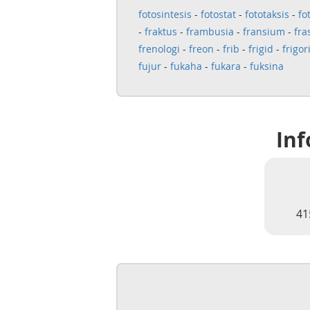
fotosintesis
-
fotostat
-
fototaksis
-
fo
-
fraktus
-
frambusia
-
fransium
-
fra
frenologi
-
freon
-
frib
-
frigid
-
frigor
fujur
-
fukaha
-
fukara
-
fuksina
Inf
41