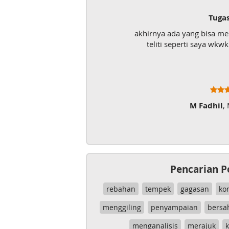
Tuga
akhirnya ada yang bisa m
teliti seperti saya wk
M Fadhil
,
Pencarian P
rebahan
tempek
gagasan
ko
menggiling
penyampaian
bersa
menganalisis
merajuk
k