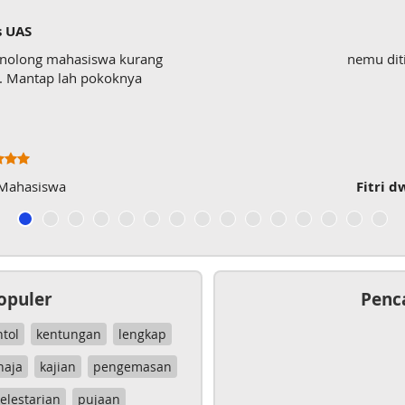
s UAS
enolong mahasiswa kurang
nemu dit
wk. Mantap lah pokoknya
 Mahasiswa
Fitri d
opuler
Penc
ntol
kentungan
lengkap
haja
kajian
pengemasan
elestarian
pujaan