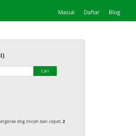
(current)
(current)
(curre
Masuk
Daftar
Blog
I)
Cari
ergerak dng lincah dan cepat;
2