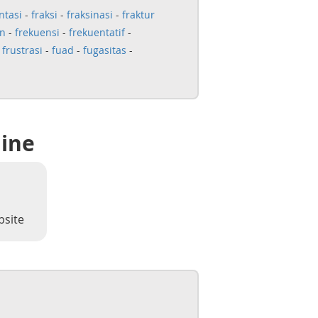
ntasi
-
fraksi
-
fraksinasi
-
fraktur
en
-
frekuensi
-
frekuentatif
-
-
frustrasi
-
fuad
-
fugasitas
-
line
bsite