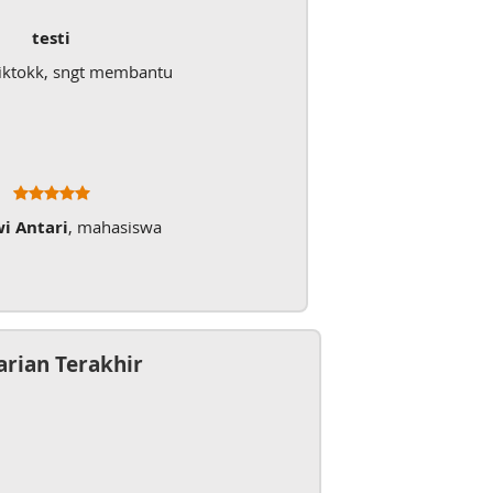
testi
iktokk, sngt membantu
wi Antari
, mahasiswa
arian Terakhir