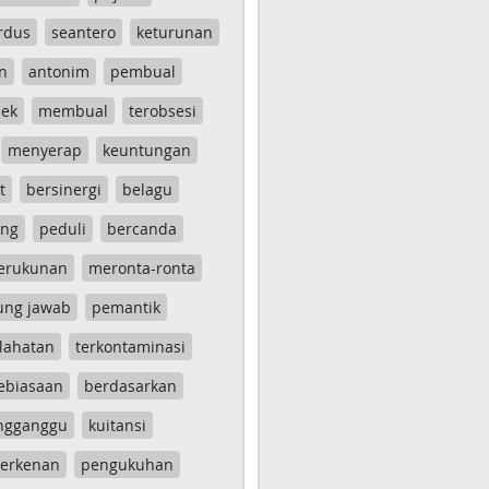
rdus
seantero
keturunan
n
antonim
pembual
ek
membual
terobsesi
menyerap
keuntungan
t
bersinergi
belagu
ang
peduli
bercanda
erukunan
meronta-ronta
ung jawab
pemantik
lahatan
terkontaminasi
ebiasaan
berdasarkan
ngganggu
kuitansi
erkenan
pengukuhan