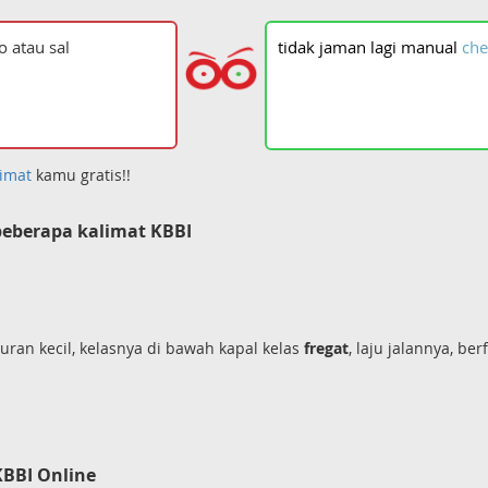
tidak
jaman
lagi
manual
che
imat
kamu gratis!!
eberapa kalimat KBBI
kuran kecil, kelasnya di bawah kapal kelas
fregat
, laju jalannya, b
KBBI Online