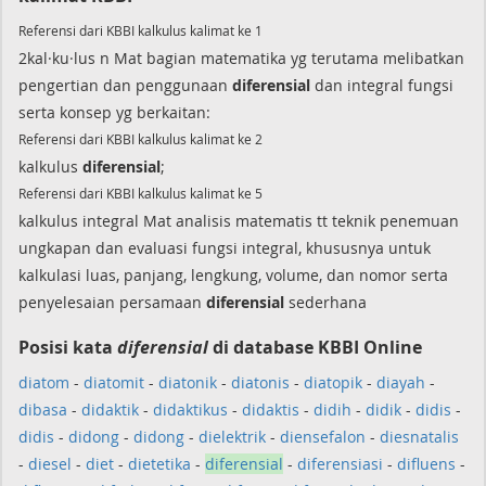
Referensi dari KBBI kalkulus kalimat ke 1
2kal·ku·lus n Mat bagian matematika yg terutama melibatkan
pengertian dan penggunaan
diferensial
dan integral fungsi
serta konsep yg berkaitan:
Referensi dari KBBI kalkulus kalimat ke 2
kalkulus
diferensial
;
Referensi dari KBBI kalkulus kalimat ke 5
kalkulus integral Mat analisis matematis tt teknik penemuan
ungkapan dan evaluasi fungsi integral, khususnya untuk
kalkulasi luas, panjang, lengkung, volume, dan nomor serta
penyelesaian persamaan
diferensial
sederhana
Posisi kata
diferensial
di database KBBI Online
diatom
-
diatomit
-
diatonik
-
diatonis
-
diatopik
-
diayah
-
dibasa
-
didaktik
-
didaktikus
-
didaktis
-
didih
-
didik
-
didis
-
didis
-
didong
-
didong
-
dielektrik
-
diensefalon
-
diesnatalis
-
diesel
-
diet
-
dietetika
-
diferensial
-
diferensiasi
-
difluens
-