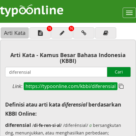
To
na
N
N
Arti Kata
Arti Kata - Kamus Besar Bahasa Indonesia
(KBBI)
Cari
Link
:
https://typoonline.com/kbbi/diferensial
Definisi atau arti kata
diferensial
berdasarkan
KBBI Online:
diferensial
/
di·fe·ren·si·al
/ /diferénsial/
a
bersangkutan
dng, menunjukkan, atau menghasilkan perbedaan;