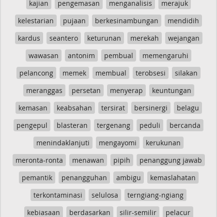
kajian
pengemasan
menganalisis
merajuk
kelestarian
pujaan
berkesinambungan
mendidih
kardus
seantero
keturunan
merekah
wejangan
wawasan
antonim
pembual
memengaruhi
pelancong
memek
membual
terobsesi
silakan
meranggas
persetan
menyerap
keuntungan
kemasan
keabsahan
tersirat
bersinergi
belagu
pengepul
blasteran
tergenang
peduli
bercanda
menindaklanjuti
mengayomi
kerukunan
meronta-ronta
menawan
pipih
penanggung jawab
pemantik
penangguhan
ambigu
kemaslahatan
terkontaminasi
selulosa
terngiang-ngiang
kebiasaan
berdasarkan
silir-semilir
pelacur