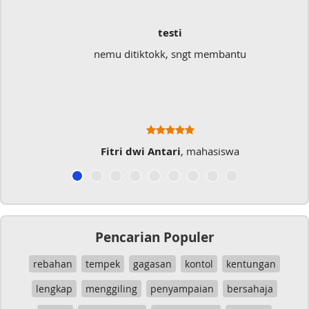
testi
nemu ditiktokk, sngt membantu
S
Fitri dwi Antari
, mahasiswa
Pencarian Populer
rebahan
tempek
gagasan
kontol
kentungan
lengkap
menggiling
penyampaian
bersahaja