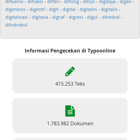
difluensi
-
difraksi
-
difteri
-
diftong
-
difusi
-
digdaya
-
digen
-
digenesis
-
digestif
-
digit
-
digital
-
digitalin
-
digitalis
-
digitalisasi
-
diglosia
-
digraf
-
digresi
-
digul
-
dihedral
-
dihidroksil
Informasi Pengecekan di Typoonline
415.253 Teks
1.783.982 Dokumen