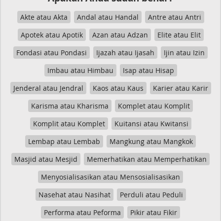
Akte atau Akta
Andal atau Handal
Antre atau Antri
Apotek atau Apotik
Azan atau Adzan
Elite atau Elit
Fondasi atau Pondasi
Ijazah atau Ijasah
Ijin atau Izin
Imbau atau Himbau
Isap atau Hisap
Jenderal atau Jendral
Kaos atau Kaus
Karier atau Karir
Karisma atau Kharisma
Komplet atau Komplit
Komplit atau Komplet
Kuitansi atau Kwitansi
Lembap atau Lembab
Mangkung atau Mangkok
Masjid atau Mesjid
Memerhatikan atau Memperhatikan
Menyosialisasikan atau Mensosialisasikan
Nasehat atau Nasihat
Perduli atau Peduli
Performa atau Peforma
Pikir atau Fikir