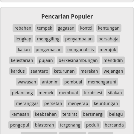
Pencarian Populer
rebahan
tempek
gagasan
kontol
kentungan
lengkap
menggiling
penyampaian
bersahaja
kajian
pengemasan
menganalisis
merajuk
kelestarian
pujaan
berkesinambungan
mendidih
kardus
seantero
keturunan
merekah
wejangan
wawasan
antonim
pembual
memengaruhi
pelancong
memek
membual
terobsesi
silakan
meranggas
persetan
menyerap
keuntungan
kemasan
keabsahan
tersirat
bersinergi
belagu
pengepul
blasteran
tergenang
peduli
bercanda