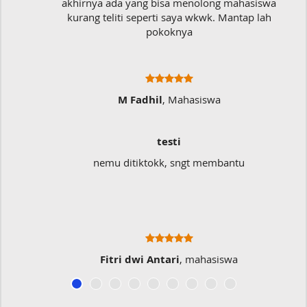
akhirnya ada yang bisa menolong mahasiswa
kurang teliti seperti saya wkwk. Mantap lah
pokoknya
M Fadhil
, Mahasiswa
testi
nemu ditiktokk, sngt membantu
Fitri dwi Antari
, mahasiswa