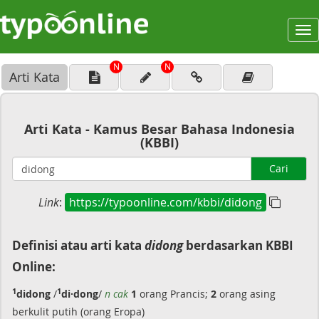
To
na
N
N
Arti Kata
Arti Kata - Kamus Besar Bahasa Indonesia
(KBBI)
Cari
Link
:
https://typoonline.com/kbbi/didong
Definisi atau arti kata
didong
berdasarkan KBBI
Online:
1
1
didong
/
di·dong
/
n cak
1
orang Prancis;
2
orang asing
berkulit putih (orang Eropa)