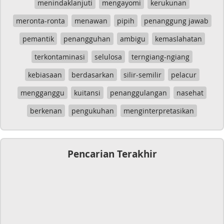
menindaklanjuti
mengayomi
kerukunan
meronta-ronta
menawan
pipih
penanggung jawab
pemantik
penangguhan
ambigu
kemaslahatan
terkontaminasi
selulosa
terngiang-ngiang
kebiasaan
berdasarkan
silir-semilir
pelacur
mengganggu
kuitansi
penanggulangan
nasehat
berkenan
pengukuhan
menginterpretasikan
Pencarian Terakhir