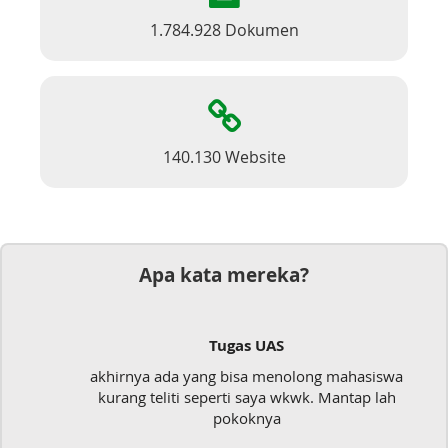
1.784.928 Dokumen
140.130 Website
Apa kata mereka?
S
Dokumen
enolong mahasiswa
Mudah sekali, tinggal kirim d
a wkwk. Mantap lah
langsung jadi
a