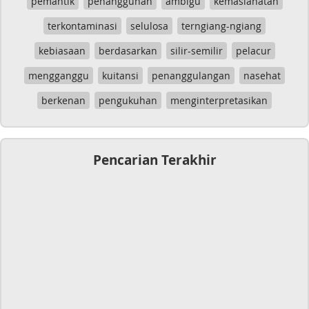
pemantik
penangguhan
ambigu
kemaslahatan
terkontaminasi
selulosa
terngiang-ngiang
kebiasaan
berdasarkan
silir-semilir
pelacur
mengganggu
kuitansi
penanggulangan
nasehat
berkenan
pengukuhan
menginterpretasikan
Pencarian Terakhir