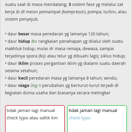
suatu saat di masa mendatang;
3
sistem fase yg melalui zat
kerja di dl mesin pemampat (kompresor), pompa, turbin, atau
sistem penyejuk;
• daur
besar
masa peredaran yg lamanya 120 tahun;
• daur
hidup
Bio
rangkaian penahapan yg dilalui oleh suatu
makhluk hidup, mulai dr masa remaja, dewasa, sampai
terjadinya spora (biji atau telur yg dibuahi lagi); siklus hidup;
• daur
iklim
proses pergantian iklim yg dialami suatu daerah
selama setahun;
• daur
kecil
peredaran masa yg lamanya 8 tahun; windu;
• daur
niaga
Dag n
perubahan yg berturut-turut terjadi dl
kegiatan dunia usaha dan biasanya secara melingkar
tidak
jaman
lagi
manual
check
typo