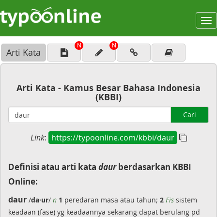
To
na
N
N
Arti Kata
Arti Kata - Kamus Besar Bahasa Indonesia
(KBBI)
Cari
Link
:
https://typoonline.com/kbbi/daur
Definisi atau arti kata
daur
berdasarkan KBBI
Online:
daur
/
da·ur
/
n
1
peredaran masa atau tahun;
2
Fis
sistem
keadaan (fase) yg keadaannya sekarang dapat berulang pd