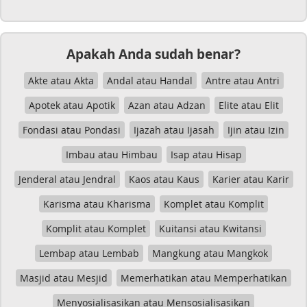
Apakah Anda sudah benar?
Akte atau Akta
Andal atau Handal
Antre atau Antri
Apotek atau Apotik
Azan atau Adzan
Elite atau Elit
Fondasi atau Pondasi
Ijazah atau Ijasah
Ijin atau Izin
Imbau atau Himbau
Isap atau Hisap
Jenderal atau Jendral
Kaos atau Kaus
Karier atau Karir
Karisma atau Kharisma
Komplet atau Komplit
Komplit atau Komplet
Kuitansi atau Kwitansi
Lembap atau Lembab
Mangkung atau Mangkok
Masjid atau Mesjid
Memerhatikan atau Memperhatikan
Menyosialisasikan atau Mensosialisasikan