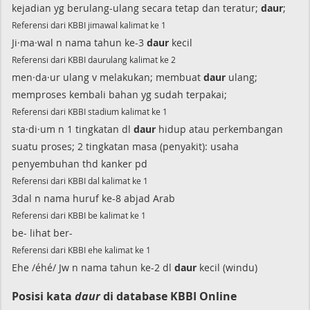
kejadian yg berulang-ulang secara tetap dan teratur;
daur
;
Referensi dari KBBI jimawal kalimat ke 1
Ji·ma·wal n nama tahun ke-3
daur
kecil
Referensi dari KBBI daurulang kalimat ke 2
men·da·ur ulang v melakukan; membuat
daur
ulang;
memproses kembali bahan yg sudah terpakai;
Referensi dari KBBI stadium kalimat ke 1
sta·di·um n 1 tingkatan dl
daur
hidup atau perkembangan
suatu proses; 2 tingkatan masa (penyakit): usaha
penyembuhan thd kanker pd
Referensi dari KBBI dal kalimat ke 1
3dal n nama huruf ke-8 abjad Arab
Referensi dari KBBI be kalimat ke 1
be- lihat ber-
Referensi dari KBBI ehe kalimat ke 1
Ehe /éhé/ Jw n nama tahun ke-2 dl
daur
kecil (windu)
Posisi kata
daur
di database KBBI Online