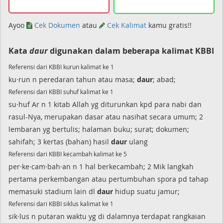
Ayoo
Cek Dokumen
atau
Cek Kalimat
kamu gratis!!
Kata
daur
digunakan dalam beberapa kalimat KBBI
Referensi dari KBBI kurun kalimat ke 1
ku·run n peredaran tahun atau masa;
daur
; abad;
Referensi dari KBBI suhuf kalimat ke 1
su·huf Ar n 1 kitab Allah yg diturunkan kpd para nabi dan
rasul-Nya, merupakan dasar atau nasihat secara umum; 2
lembaran yg bertulis; halaman buku; surat; dokumen;
sahifah; 3 kertas (bahan) hasil
daur
ulang
Referensi dari KBBI kecambah kalimat ke 5
per·ke·cam·bah·an n 1 hal berkecambah; 2 Mik langkah
pertama perkembangan atau pertumbuhan spora pd tahap
memasuki stadium lain dl
daur
hidup suatu jamur;
Referensi dari KBBI siklus kalimat ke 1
sik·lus n putaran waktu yg di dalamnya terdapat rangkaian