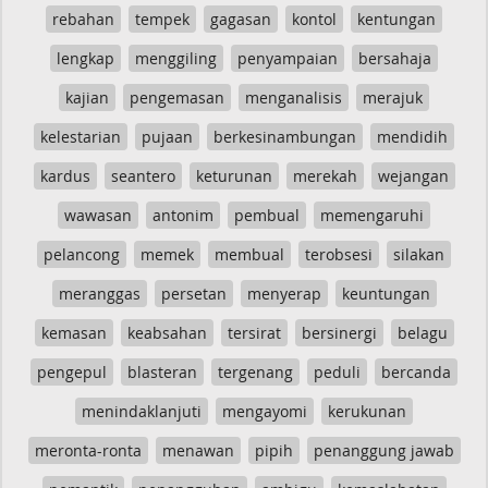
rebahan
tempek
gagasan
kontol
kentungan
lengkap
menggiling
penyampaian
bersahaja
kajian
pengemasan
menganalisis
merajuk
kelestarian
pujaan
berkesinambungan
mendidih
kardus
seantero
keturunan
merekah
wejangan
wawasan
antonim
pembual
memengaruhi
pelancong
memek
membual
terobsesi
silakan
meranggas
persetan
menyerap
keuntungan
kemasan
keabsahan
tersirat
bersinergi
belagu
pengepul
blasteran
tergenang
peduli
bercanda
menindaklanjuti
mengayomi
kerukunan
meronta-ronta
menawan
pipih
penanggung jawab