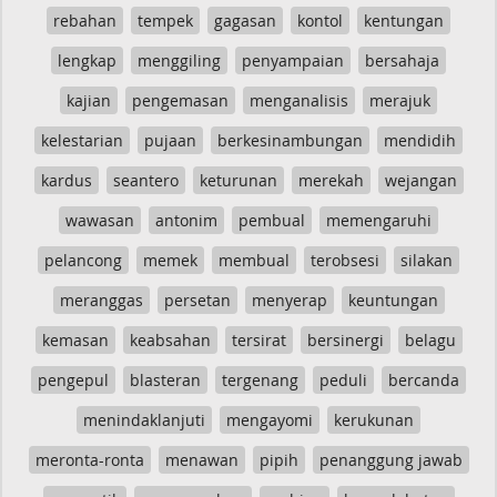
rebahan
tempek
gagasan
kontol
kentungan
lengkap
menggiling
penyampaian
bersahaja
kajian
pengemasan
menganalisis
merajuk
kelestarian
pujaan
berkesinambungan
mendidih
kardus
seantero
keturunan
merekah
wejangan
wawasan
antonim
pembual
memengaruhi
pelancong
memek
membual
terobsesi
silakan
meranggas
persetan
menyerap
keuntungan
kemasan
keabsahan
tersirat
bersinergi
belagu
pengepul
blasteran
tergenang
peduli
bercanda
menindaklanjuti
mengayomi
kerukunan
meronta-ronta
menawan
pipih
penanggung jawab