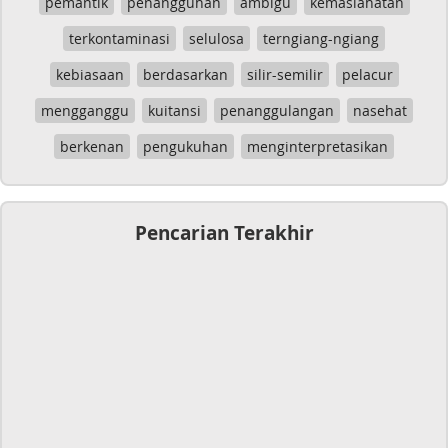
pemantik
penangguhan
ambigu
kemaslahatan
terkontaminasi
selulosa
terngiang-ngiang
kebiasaan
berdasarkan
silir-semilir
pelacur
mengganggu
kuitansi
penanggulangan
nasehat
berkenan
pengukuhan
menginterpretasikan
Pencarian Terakhir