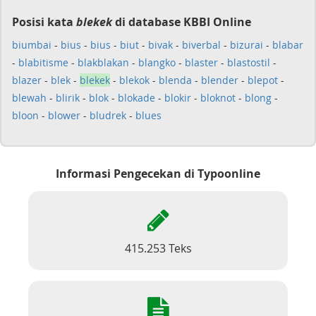
Posisi kata
blekek
di database KBBI Online
biumbai
-
bius
-
bius
-
biut
-
bivak
-
biverbal
-
bizurai
-
blabar
-
blabitisme
-
blakblakan
-
blangko
-
blaster
-
blastostil
-
blazer
-
blek
-
blekek
-
blekok
-
blenda
-
blender
-
blepot
-
blewah
-
blirik
-
blok
-
blokade
-
blokir
-
bloknot
-
blong
-
bloon
-
blower
-
bludrek
-
blues
Informasi Pengecekan di Typoonline
415.253 Teks