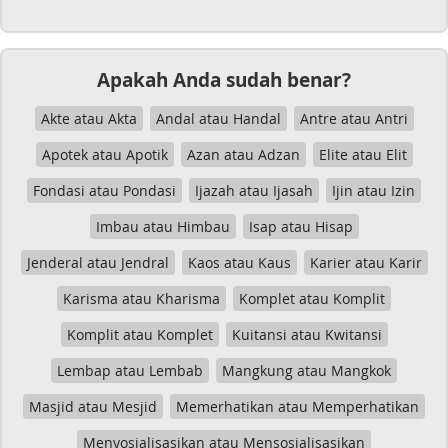
Apakah Anda sudah benar?
Akte atau Akta
Andal atau Handal
Antre atau Antri
Apotek atau Apotik
Azan atau Adzan
Elite atau Elit
Fondasi atau Pondasi
Ijazah atau Ijasah
Ijin atau Izin
Imbau atau Himbau
Isap atau Hisap
Jenderal atau Jendral
Kaos atau Kaus
Karier atau Karir
Karisma atau Kharisma
Komplet atau Komplit
Komplit atau Komplet
Kuitansi atau Kwitansi
Lembap atau Lembab
Mangkung atau Mangkok
Masjid atau Mesjid
Memerhatikan atau Memperhatikan
Menyosialisasikan atau Mensosialisasikan