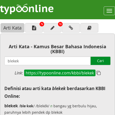
To
na
N
N
Arti Kata
Arti Kata - Kamus Besar Bahasa Indonesia
(KBBI)
Cari
Link
:
https://typoonline.com/kbbi/blekek
Definisi atau arti kata
blekek
berdasarkan KBBI
Online:
blekek
/
ble·kek
/ /blekék/
n
bangau yg berbulu hijau,
paruhnya lebih pendek dp blekok