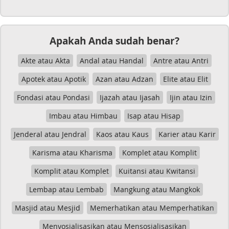
Apakah Anda sudah benar?
Akte atau Akta
Andal atau Handal
Antre atau Antri
Apotek atau Apotik
Azan atau Adzan
Elite atau Elit
Fondasi atau Pondasi
Ijazah atau Ijasah
Ijin atau Izin
Imbau atau Himbau
Isap atau Hisap
Jenderal atau Jendral
Kaos atau Kaus
Karier atau Karir
Karisma atau Kharisma
Komplet atau Komplit
Komplit atau Komplet
Kuitansi atau Kwitansi
Lembap atau Lembab
Mangkung atau Mangkok
Masjid atau Mesjid
Memerhatikan atau Memperhatikan
Menyosialisasikan atau Mensosialisasikan