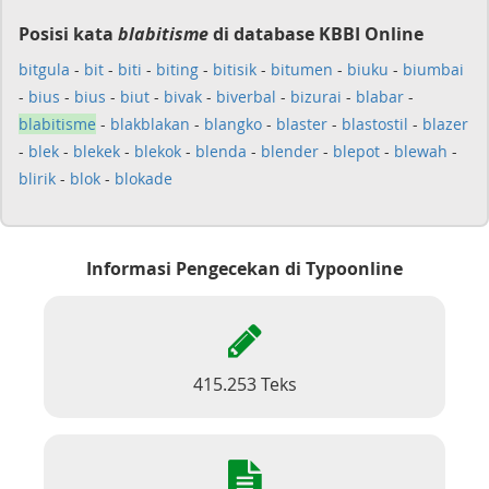
Posisi kata
blabitisme
di database KBBI Online
bitgula
-
bit
-
biti
-
biting
-
bitisik
-
bitumen
-
biuku
-
biumbai
-
bius
-
bius
-
biut
-
bivak
-
biverbal
-
bizurai
-
blabar
-
blabitisme
-
blakblakan
-
blangko
-
blaster
-
blastostil
-
blazer
-
blek
-
blekek
-
blekok
-
blenda
-
blender
-
blepot
-
blewah
-
blirik
-
blok
-
blokade
Informasi Pengecekan di Typoonline
415.253 Teks