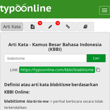
To
na
N
N
Arti Kata
Arti Kata - Kamus Besar Bahasa Indonesia
(KBBI)
Cari
Link
:
https://typoonline.com/kbbi/blabitisme
Definisi atau arti kata
blabitisme
berdasarkan
KBBI Online:
blabitisme
/
bla·bi·tis·me
/
n
perihal berbicara secara tidak
terkendalikan