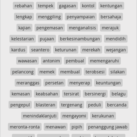
rebahan
tempek
gagasan
kontol
kentungan
lengkap
menggiling
penyampaian
bersahaja
kajian
pengemasan
menganalisis
merajuk
kelestarian
pujaan
berkesinambungan
mendidih
kardus
seantero
keturunan
merekah
wejangan
wawasan
antonim
pembual
memengaruhi
pelancong
memek
membual
terobsesi
silakan
meranggas
persetan
menyerap
keuntungan
kemasan
keabsahan
tersirat
bersinergi
belagu
pengepul
blasteran
tergenang
peduli
bercanda
menindaklanjuti
mengayomi
kerukunan
meronta-ronta
menawan
pipih
penanggung jawab