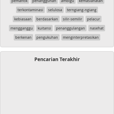
pemantik
penangguhan
ambigu
kemaslahatan
terkontaminasi
selulosa
terngiang-ngiang
kebiasaan
berdasarkan
silir-semilir
pelacur
mengganggu
kuitansi
penanggulangan
nasehat
berkenan
pengukuhan
menginterpretasikan
Pencarian Terakhir