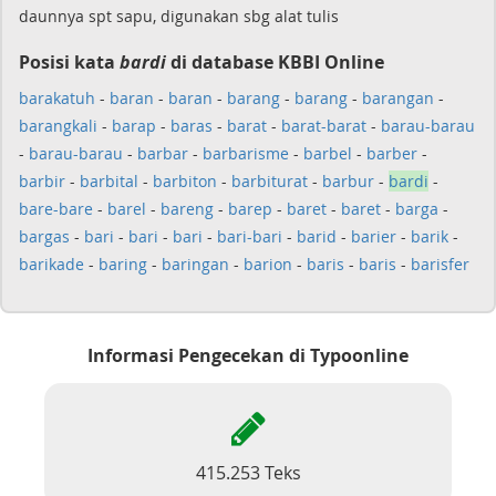
daunnya spt sapu, digunakan sbg alat tulis
Posisi kata
bardi
di database KBBI Online
barakatuh
-
baran
-
baran
-
barang
-
barang
-
barangan
-
barangkali
-
barap
-
baras
-
barat
-
barat-barat
-
barau-barau
-
barau-barau
-
barbar
-
barbarisme
-
barbel
-
barber
-
barbir
-
barbital
-
barbiton
-
barbiturat
-
barbur
-
bardi
-
bare-bare
-
barel
-
bareng
-
barep
-
baret
-
baret
-
barga
-
bargas
-
bari
-
bari
-
bari
-
bari-bari
-
barid
-
barier
-
barik
-
barikade
-
baring
-
baringan
-
barion
-
baris
-
baris
-
barisfer
Informasi Pengecekan di Typoonline
415.253 Teks