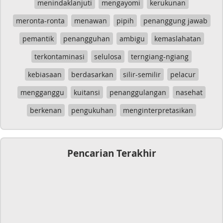
menindaklanjuti
mengayomi
kerukunan
meronta-ronta
menawan
pipih
penanggung jawab
pemantik
penangguhan
ambigu
kemaslahatan
terkontaminasi
selulosa
terngiang-ngiang
kebiasaan
berdasarkan
silir-semilir
pelacur
mengganggu
kuitansi
penanggulangan
nasehat
berkenan
pengukuhan
menginterpretasikan
Pencarian Terakhir