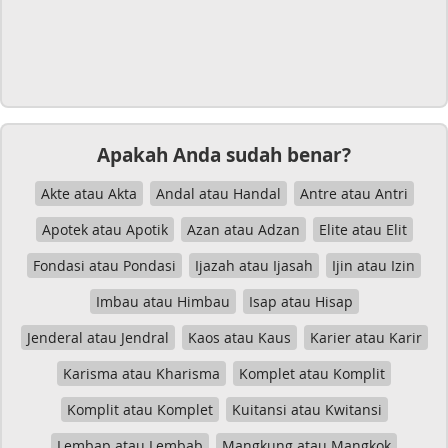
Apakah Anda sudah benar?
Akte atau Akta
Andal atau Handal
Antre atau Antri
Apotek atau Apotik
Azan atau Adzan
Elite atau Elit
Fondasi atau Pondasi
Ijazah atau Ijasah
Ijin atau Izin
Imbau atau Himbau
Isap atau Hisap
Jenderal atau Jendral
Kaos atau Kaus
Karier atau Karir
Karisma atau Kharisma
Komplet atau Komplit
Komplit atau Komplet
Kuitansi atau Kwitansi
Lembap atau Lembab
Mangkung atau Mangkok