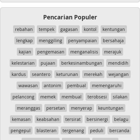
Pencarian Populer
rebahan
tempek
gagasan
kontol
kentungan
lengkap
menggiling
penyampaian
bersahaja
kajian
pengemasan
menganalisis
merajuk
kelestarian
pujaan
berkesinambungan
mendidih
kardus
seantero
keturunan
merekah
wejangan
wawasan
antonim
pembual
memengaruhi
pelancong
memek
membual
terobsesi
silakan
meranggas
persetan
menyerap
keuntungan
kemasan
keabsahan
tersirat
bersinergi
belagu
pengepul
blasteran
tergenang
peduli
bercanda