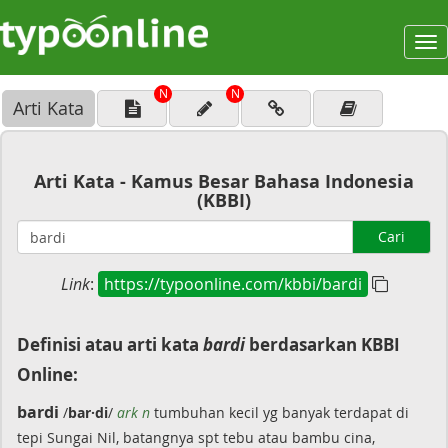
To
na
N
N
Arti Kata
Arti Kata - Kamus Besar Bahasa Indonesia
(KBBI)
Cari
Link
:
https://typoonline.com/kbbi/bardi
Definisi atau arti kata
bardi
berdasarkan KBBI
Online:
bardi
/
bar·di
/
ark n
tumbuhan kecil yg banyak terdapat di
tepi Sungai Nil, batangnya spt tebu atau bambu cina,