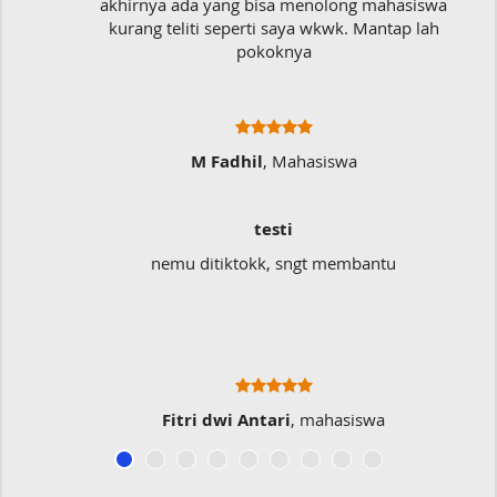
akhirnya ada yang bisa menolong mahasiswa
kurang teliti seperti saya wkwk. Mantap lah
pokoknya
M Fadhil
, Mahasiswa
testi
nemu ditiktokk, sngt membantu
Fitri dwi Antari
, mahasiswa