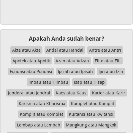
Apakah Anda sudah benar?
Akte atau Akta
Andal atau Handal
Antre atau Antri
Apotek atau Apotik
Azan atau Adzan
Elite atau Elit
Fondasi atau Pondasi
Ijazah atau Ijasah
Ijin atau Izin
Imbau atau Himbau
Isap atau Hisap
Jenderal atau Jendral
Kaos atau Kaus
Karier atau Karir
Karisma atau Kharisma
Komplet atau Komplit
Komplit atau Komplet
Kuitansi atau Kwitansi
Lembap atau Lembab
Mangkung atau Mangkok