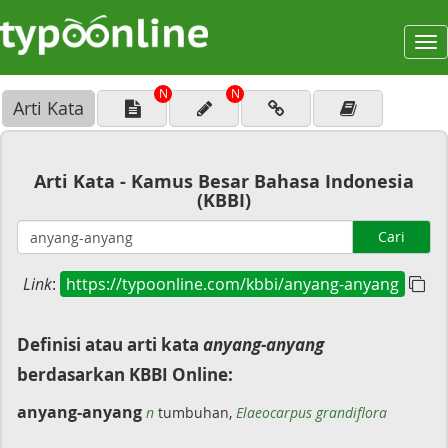
To
na
N
N
Arti Kata
Arti Kata - Kamus Besar Bahasa Indonesia
(KBBI)
Cari
Link
:
https://typoonline.com/kbbi/anyang-anyang
Definisi atau arti kata
anyang-anyang
berdasarkan KBBI Online:
anyang-anyang
n
tumbuhan,
Elaeocarpus grandiflora