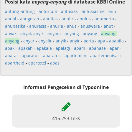
Posisi kata
anyang-anyang
di database KBBI Online
antung-antung
-
anturium
-
antusias
-
antusiasme
-
anu
-
anual
-
anugerah
-
anuitas
-
anulir
-
anulus
-
anumerta
-
anunasika
-
anuresis
-
anuria
-
anus
-
anuswara
-
anut
-
anyak
-
anyak-anyik
-
anyam
-
anyang
-
anyang
-
anyang-
anyang
-
anyar
-
anyelir
-
anyik
-
anyir
-
aorta
-
apa
-
apabila
-
apak
-
apakah
-
apakala
-
apalagi
-
apam
-
apanase
-
apar
-
aparat
-
aparatur
-
aparatus
-
apartemen
-
apartemenisasi
-
apartheid
-
apartotel
-
apas
Informasi Pengecekan di Typoonline
415.253 Teks