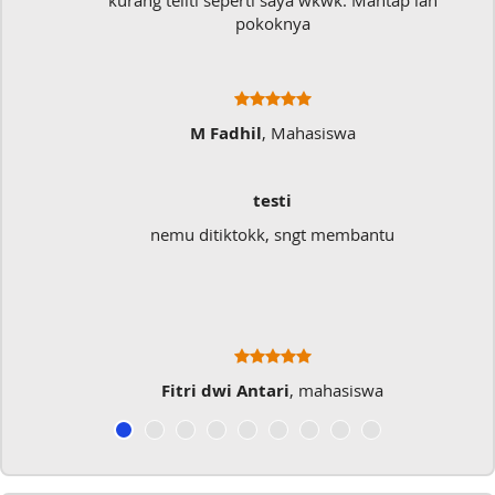
kurang teliti seperti saya wkwk. Mantap lah
pokoknya
M Fadhil
, Mahasiswa
testi
nemu ditiktokk, sngt membantu
Fitri dwi Antari
, mahasiswa