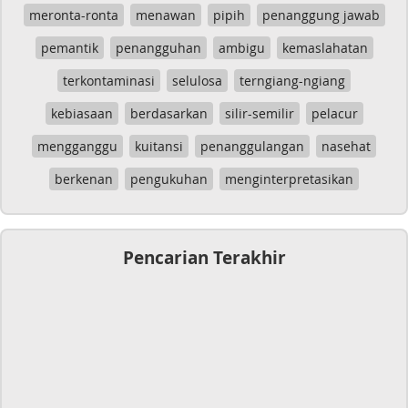
meronta-ronta
menawan
pipih
penanggung jawab
pemantik
penangguhan
ambigu
kemaslahatan
terkontaminasi
selulosa
terngiang-ngiang
kebiasaan
berdasarkan
silir-semilir
pelacur
mengganggu
kuitansi
penanggulangan
nasehat
berkenan
pengukuhan
menginterpretasikan
Pencarian Terakhir