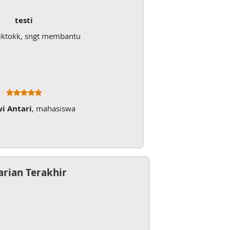
testi
iktokk, sngt membantu
wi Antari
, mahasiswa
arian Terakhir