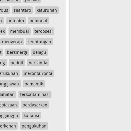
rdus
seantero
keturunan
n
antonim
pembual
ek
membual
terobsesi
menyerap
keuntungan
t
bersinergi
belagu
ang
peduli
bercanda
erukunan
meronta-ronta
ung jawab
pemantik
lahatan
terkontaminasi
ebiasaan
berdasarkan
ngganggu
kuitansi
erkenan
pengukuhan