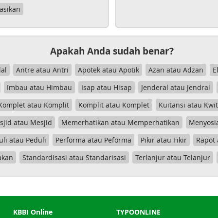
asikan
Apakah Anda sudah benar?
al
Antre atau Antri
Apotek atau Apotik
Azan atau Adzan
E
Imbau atau Himbau
Isap atau Hisap
Jenderal atau Jendral
Komplet atau Komplit
Komplit atau Komplet
Kuitansi atau Kwi
jid atau Mesjid
Memerhatikan atau Memperhatikan
Menyosia
uli atau Peduli
Performa atau Peforma
Pikir atau Fikir
Rapot 
akan
Standardisasi atau Standarisasi
Terlanjur atau Telanjur
KBBI Online
TYPOONLINE