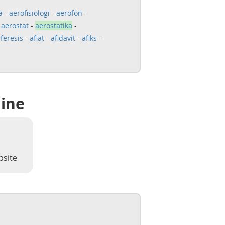
a
-
aerofisiologi
-
aerofon
-
-
aerostat
-
aerostatika
-
feresis
-
afiat
-
afidavit
-
afiks
-
line
bsite