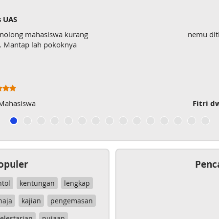
s UAS
enolong mahasiswa kurang
nemu dit
wk. Mantap lah pokoknya
 Mahasiswa
Fitri d
opuler
Penc
ntol
kentungan
lengkap
haja
kajian
pengemasan
elestarian
pujaan