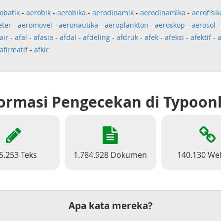
obatik
-
aerobik
-
aerobika
-
aerodinamik
-
aerodinamika
-
aerofisik
ter
-
aeromovel
-
aeronautika
-
aeroplankton
-
aeroskop
-
aerosol
air
-
afal
-
afasia
-
afdal
-
afdeling
-
afdruk
-
afek
-
afeksi
-
afektif
-
a
afirmatif
-
afkir
ormasi Pengecekan di Typoon
5.253 Teks
1.784.928 Dokumen
140.130 We
Apa kata mereka?