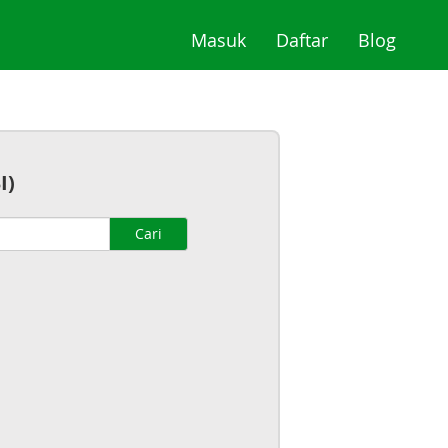
(current)
(current)
(curre
Masuk
Daftar
Blog
I)
Cari