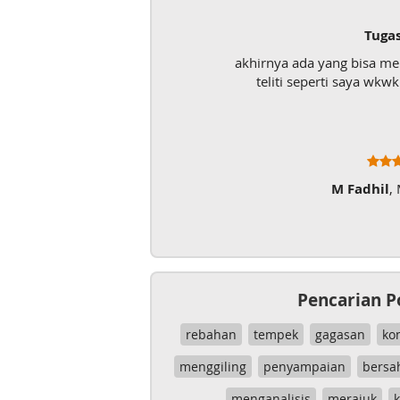
Tuga
akhirnya ada yang bisa m
teliti seperti saya wk
M Fadhil
,
Pencarian P
rebahan
tempek
gagasan
ko
menggiling
penyampaian
bersa
menganalisis
merajuk
k