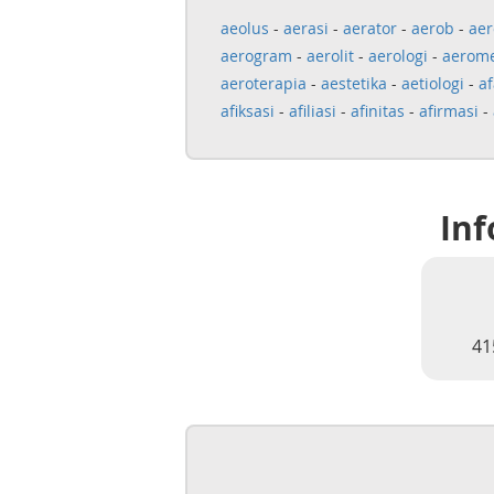
aeolus
-
aerasi
-
aerator
-
aerob
-
aer
aerogram
-
aerolit
-
aerologi
-
aerome
aeroterapia
-
aestetika
-
aetiologi
-
af
afiksasi
-
afiliasi
-
afinitas
-
afirmasi
-
Inf
41