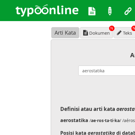
N
Arti Kata
Dokumen
Teks
A
Definisi atau arti kata
aerosta
aerostatika
/
ae·ros·ta·ti·ka
/ /aéro
Posisi kata
aerostatika
di data