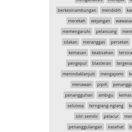
berkesinambungan
mendidih
ka
merekah
wejangan
wawasa
memengaruhi
pelancong
mem
silakan
meranggas
persetan
kemasan
keabsahan
tersira
pengepul
blasteran
tergen
menindaklanjuti
mengayomi
k
menawan
pipih
penangg
penangguhan
ambigu
kemas
selulosa
terngiang-ngiang
k
silir-semilir
pelacur
me
penanggulangan
nasehat
b